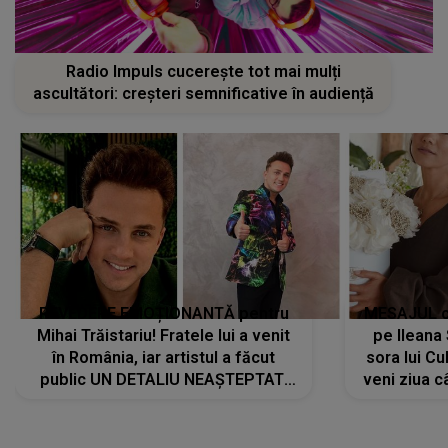
Radio Impuls cucerește tot mai mulți
ascultători: creșteri semnificative în audiență
REVEDERE EMOȚIONANTĂ pentru
MESAJUL ca
Mihai Trăistariu! Fratele lui a venit
pe Ilean
în România, iar artistul a făcut
sora lui Cu
public UN DETALIU NEAȘTEPTAT:
veni ziua c
"Nu știu ce să-i zic. Voi ce spuneți
? Să se..."