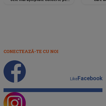
scena principală?
perioadă 
CONECTEAZĂ-TE CU NOI
Facebook
Like