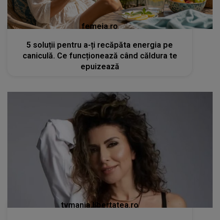
femeia.ro
5 soluții pentru a-ți recăpăta energia pe
caniculă. Ce funcționează când căldura te
epuizează
tvmania.libertatea.ro