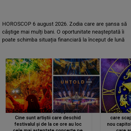
LINE-UP UNTOLD ONE, ziua 2. La ce oră ur
e șansa să
scena principală a festivalului Zara Larsson
teptată îi
suedeză a ajuns deja în România și s-a film
ut de lună
camera de hotel
LINE-UP UNTOLD ONE, prima zi.
HOROSCOP 
Cine sunt artiștii care deschid
care scap
festivalul și de la ce ore au loc
nou capitol
cele mai așteptate concerte pe
care a