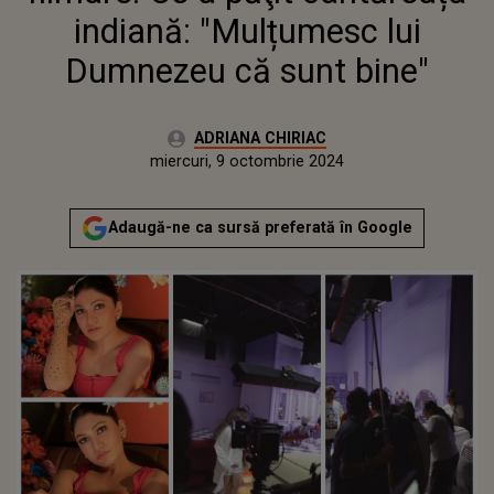
indiană: "Mulțumesc lui
Dumnezeu că sunt bine"
Autor:
ADRIANA CHIRIAC
Publicat:
miercuri, 9 octombrie 2024
Actualizat:
miercuri, 9 octombrie 2024
Adaugă-ne ca sursă preferată în Google