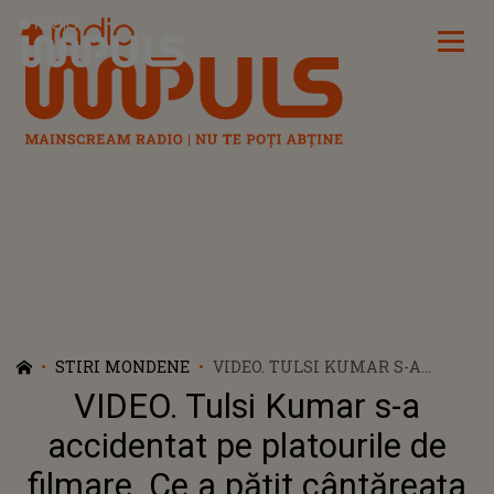
Radio Impuls
STIRI MONDENE
VIDEO. TULSI KUMAR S-A
ACCIDENTAT PE PLATOURILE DE
VIDEO. Tulsi Kumar s-a
FILMARE. CE A PĂŢIT
CÂNTĂREAȚA INDIANĂ:
accidentat pe platourile de
"MULȚUMESC LUI DUMNEZEU
filmare. Ce a păţit cântăreața
CĂ SUNT BINE"