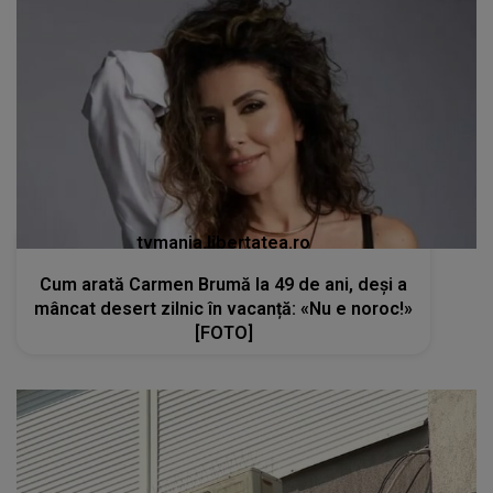
tvmania.libertatea.ro
Cum arată Carmen Brumă la 49 de ani, deși a
mâncat desert zilnic în vacanță: «Nu e noroc!»
[FOTO]