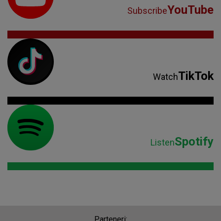
YouTube
Subscribe
TikTok
Watch
Spotify
Listen
Parteneri: