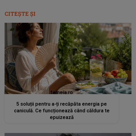
CITEȘTE ȘI
femeia.ro
5 soluții pentru a-ți recăpăta energia pe
caniculă. Ce funcționează când căldura te
epuizează