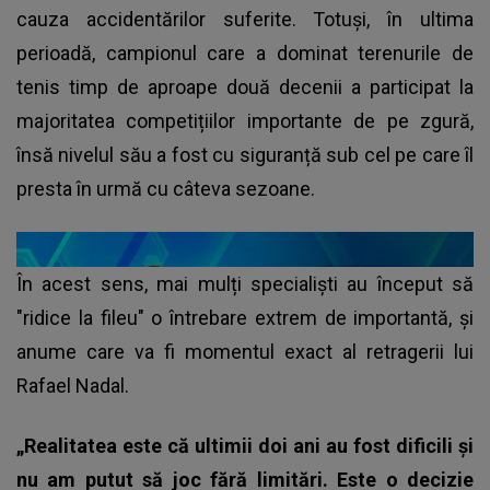
cauza accidentărilor suferite. Totuși, în ultima
perioadă, campionul care a dominat terenurile de
tenis timp de aproape două decenii a participat la
majoritatea competițiilor importante de pe zgură,
însă nivelul său a fost cu siguranță sub cel pe care îl
presta în urmă cu câteva sezoane.
În acest sens, mai mulți specialiști au început să
"ridice la fileu" o întrebare extrem de importantă, și
anume care va fi momentul exact al retragerii lui
Rafael Nadal.
„Realitatea este că ultimii doi ani au fost dificili şi
nu am putut să joc fără limitări. Este o decizie