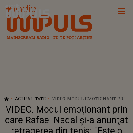
Radio Impuls
ACTUALITATE
VIDEO. MODUL EMOŢIONANT PRIN
CARE RAFAEL NADAL ȘI-A
VIDEO. Modul emoţionant prin
ANUNŢAT RETRAGEREA DIN
TENIS: "ESTE O DECIZIE DIFICILĂ,
care Rafael Nadal și-a anunţat
CARE MI-A LUAT TIMP"
retragerea din tenis: "Este o