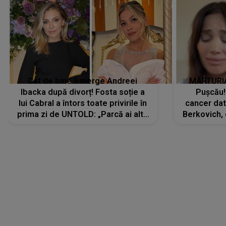
Cât de bine îi merge Andreei
MĂRTURIA
Ibacka după divorț! Fosta soție a
Pușcău!
lui Cabral a întors toate privirile în
cancer dato
prima zi de UNTOLD: „Parcă ai altă
Berkovich, 
strălucire, emani putere,
accident ru
încredere, siguranță...”
Dacă nu 