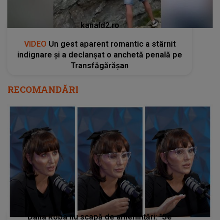
kanald2.ro
VIDEO
Un gest aparent romantic a stârnit
indignare și a declanșat o anchetă penală pe
Transfăgărășan
RECOMANDĂRI
Dana Roba nu scapă de amenințări: "Se