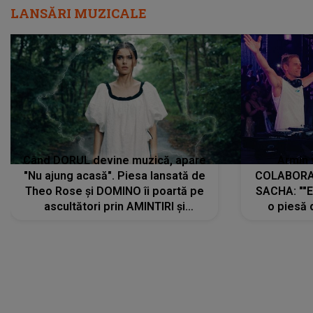
LANSĂRI MUZICALE
Când DORUL devine muzică, apare
Armin 
"Nu ajung acasă". Piesa lansată de
COLABORAR
Theo Rose și DOMINO îi poartă pe
SACHA: ""E
ascultători prin AMINTIRI și
o piesă 
REGĂSIRI, iar drumul emoțiilor
imediat pre
trece prin sufletul publicului:
cu mine șt
"Pentru toți cei care au plecat
păstrăm do
departe ca să le fie mai bine"