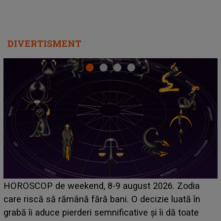
DIVERTISMENT
Emanuel a ținut ACEST DETALIU ASCUNS până
acum! În fața Alexandrei, concurentul din Casa Iubirii
face o MĂRTURISIRE NEAȘTEPTATĂ despre mama