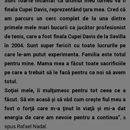
Sunt foarte încântat că ultimul meu turneu va fi
finala Cupei Davis, reprezentând ţara mea. Cred că
am parcurs un cerc complet de la una dintre
primele mele mari bucurii ca jucător profesionist
de tenis, care a fost finala Cupei Davis de la Sevilla
în 2004. Sunt super fericit cu toate lucrurile pe
care le-am putut experimenta. Familia este totul
pentru mine. Mama mea a făcut toate sacrificiile
pe care a trebuit să le facă pentru ca noi să avem
totul.
Soţiei mele, îi mulţumesc pentru tot ceea ce a
făcut. Să vin acasă şi să văd cum creşte fiul meu a
fost o forţă care m-a ţinut în viaţă şi mi-a dat
energia de care am nevoie pentru a continua”
, a
spus Rafael Nadal.