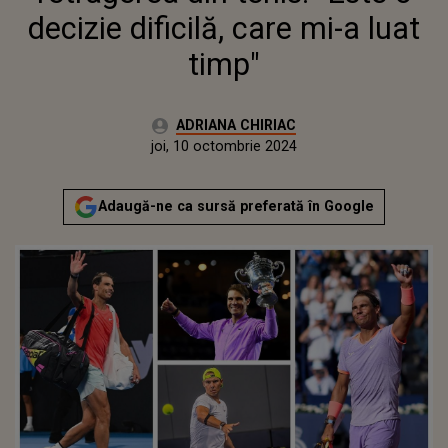
decizie dificilă, care mi-a luat
timp"
Autor:
ADRIANA CHIRIAC
Publicat:
joi, 10 octombrie 2024
Actualizat:
joi, 10 octombrie 2024
Adaugă-ne ca sursă preferată în Google