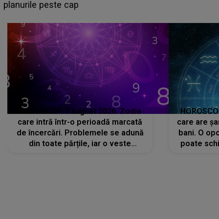
sa: "I-am spus și ei în față, eu nu te iubesc pentru
că..."
HOROSCOP 7 august 2026. Zodia
HOROSCOP 
care intră într-o perioadă marcată
care are șa
de încercări. Problemele se adună
bani. O opo
din toate părțile, iar o veste
poate schi
neașteptată îi dă planurile peste
la
cap