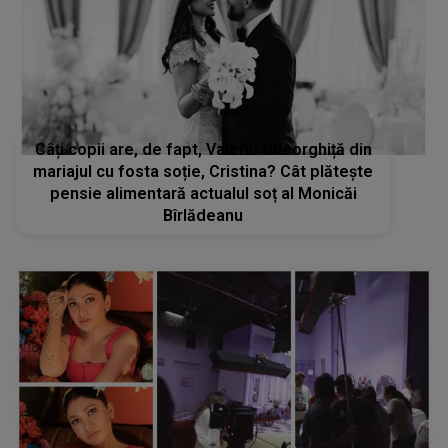
Câți copii are, de fapt, Valeriu Gheorghiță din
mariajul cu fosta soție, Cristina? Cât plătește
pensie alimentară actualul soț al Monicăi
Bîrlădeanu