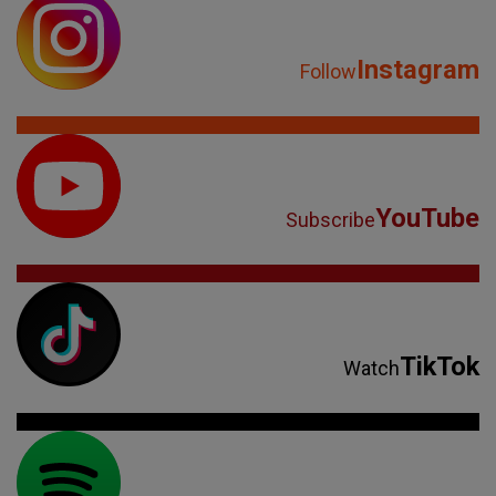
Instagram
Follow
YouTube
Subscribe
TikTok
Watch