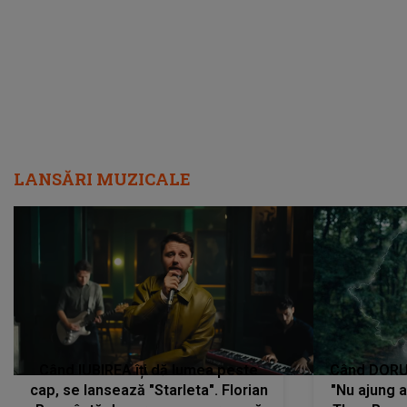
LANSĂRI MUZICALE
Când IUBIREA îți dă lumea peste
Când DORUL
cap, se lansează "Starleta". Florian
"Nu ajung 