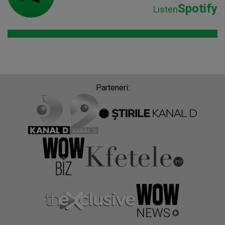
Spotify
Listen
Parteneri: