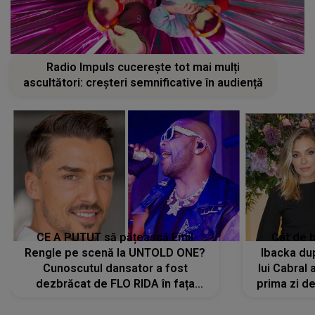
Radio Impuls cucerește tot mai mulți
ascultători: creșteri semnificative în audiență
CE A PUTUT să pățească Emil
Cât de b
Rengle pe scenă la UNTOLD ONE?
Ibacka dup
Cunoscutul dansator a fost
lui Cabral a
dezbrăcat de FLO RIDA în fața
prima zi d
tuturor: „Mi-a dat hainele lui. Ce s-a
strălu
întâmplat mai exact...”
încre