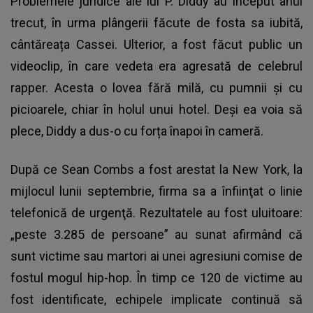
Problemele juridice ale lui
P. Diddy
au început anul
trecut, în urma plângerii făcute de fosta sa iubită,
cântăreața Cassei. Ulterior, a fost făcut public un
videoclip, în care vedeta era agresată de celebrul
rapper. Acesta o lovea fără milă, cu pumnii și cu
picioarele, chiar în holul unui hotel. Deși ea voia să
plece, Diddy a dus-o cu forța înapoi în cameră.
După ce Sean Combs a fost arestat la New York, la
mijlocul lunii septembrie, firma sa a înfiinţat o linie
telefonică de urgenţă. Rezultatele au fost uluitoare:
„peste 3.285 de persoane” au sunat afirmând că
sunt victime sau martori ai unei agresiuni comise de
fostul mogul hip-hop. În timp ce 120 de victime au
fost identificate, echipele implicate continuă să