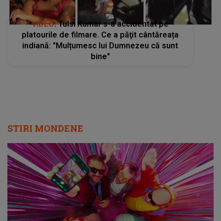
VIDEO
. Tulsi Kumar s-a accidentat pe
platourile de filmare. Ce a păţit cântăreața
indiană: "Mulțumesc lui Dumnezeu că sunt
bine"
STIRI MONDENE