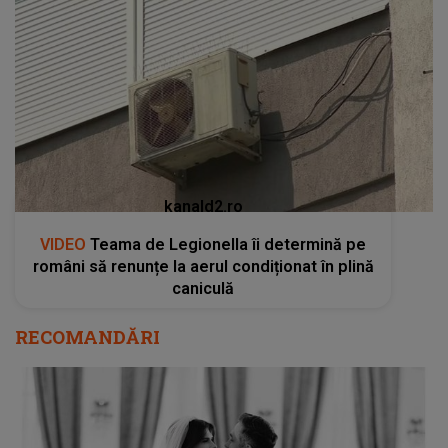
kanald2.ro
VIDEO
Teama de Legionella îi determină pe
români să renunțe la aerul condiționat în plină
caniculă
RECOMANDĂRI