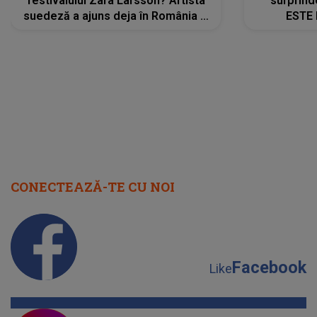
festivalului Zara Larsson? Artista
surprind
suedeză a ajuns deja în România și
ESTE 
s-a filmat din camera de hotel
Alexandr
faptului 
IMED
CONECTEAZĂ-TE CU NOI
Facebook
Like