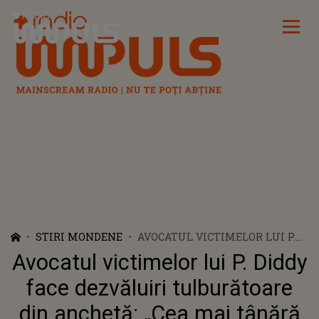
Radio Impuls
STIRI MONDENE
AVOCATUL VICTIMELOR LUI P.
DIDDY FACE DEZVĂLUIRI
Avocatul victimelor lui P. Diddy
TULBURĂTOARE DIN ANCHETĂ:
„CEA MAI TÂNĂRĂ VICTIMĂ A
face dezvăluiri tulburătoare
FOST UN BĂIAT DE NOUĂ ANI”
din anchetă: „Cea mai tânără