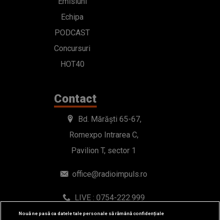
Emisiuni
Echipa
PODCAST
Concursuri
HOT40
Contact
Bd. Mărăști 65-67,
Romexpo Intrarea C,
Pavilion T, sector 1
office@radioimpuls.ro
LIVE : 0754-222.999
WhatsApp: 0754-222.999
Nouă ne pasă ca datele tale personale să rămână confidențiale