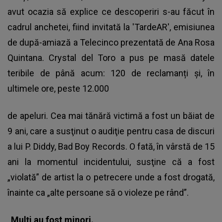
avut ocazia să explice ce descoperiri s-au făcut în
cadrul anchetei, fiind invitată la 'TardeAR', emisiunea
de după-amiază a Telecinco prezentată de Ana Rosa
Quintana. Crystal del Toro a pus pe masă datele
teribile de până acum: 120 de reclamanți și, în
ultimele ore, peste 12.000
de apeluri. Cea mai tănără victimă a fost un băiat de
9 ani, care a susţinut o audiţie pentru casa de discuri
a lui P. Diddy, Bad Boy Records. O fată, în vârstă de 15
ani la momentul incidentului, susţine că a fost
„violată” de artist la o petrecere unde a fost drogată,
înainte ca „alte persoane să o violeze pe rând”.
„Mulți au fost minori.