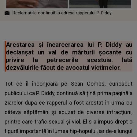
Reclamațiile continuă la adresa rapperului P. Diddy
Arestarea şi încarcerarea lui P. Diddy au
declanșat un val de mărturii șocante cu
privire la petrecerile acestuia. Iată
dezvăluirile făcut de avocatul victimelor.
Tot ce îl înconjoară pe Sean Combs, cunoscut
publicului ca P. Diddy, continuă să țină prima pagină a
ziarelor după ce rapperul a fost arestat în urmă cu
câteva săptămâni și acuzat de diverse infracțiuni,
printre care trafic sexual și viol. El s-a impus drept o
figură importantă în lumea hip-hopului, iar de-a lungul