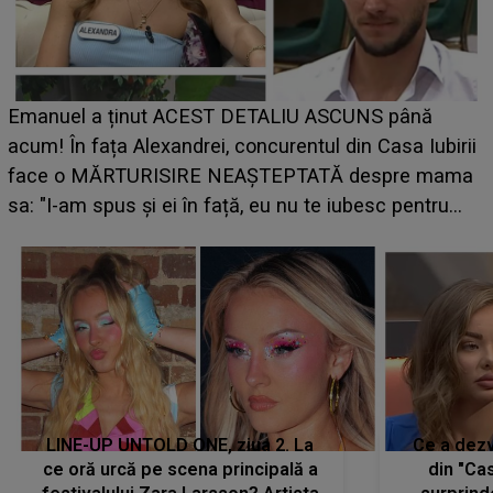
Cine este Bianca, tânăra clujeancă luată pe scenă 
UNTOLD ONE de Zara Larsson? Aceasta a dezvălu
irii
ce i-a spus artista suedeză în culise: „Nu am fost
ama
pregătită...”
LINE-UP UNTOLD ONE, ziua 2. La
Ce a dezv
ce oră urcă pe scena principală a
din "Cas