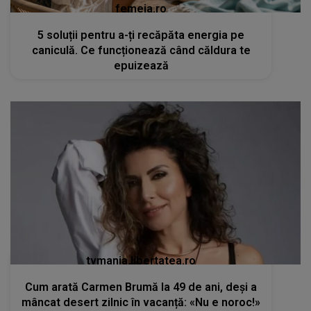
femeia.ro
5 soluții pentru a-ți recăpăta energia pe
caniculă. Ce funcționează când căldura te
epuizează
tvmania.libertatea.ro
Cum arată Carmen Brumă la 49 de ani, deși a
mâncat desert zilnic în vacanță: «Nu e noroc!»