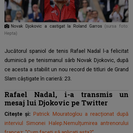
Novak Djokovic a castigat la Roland Garros
(sursa foto:
Hepta)
Jucătorul spaniol de tenis Rafael Nadal l-a felicitat
duminică pe tenismanul sârb Novak Djokovic, după
ce acesta a stabilit un nou record de titluri de Grand
Slam câştigate în carieră: 23.
Rafael Nadal, i-a transmis un
mesaj lui Djokovic pe Twitter
Citește și:
Patrick Mouratoglou a reacționat după
interviul Simonei Halep.Nemulțumirea antrenorului
francez: "Cum faceți să aplicați asta?”