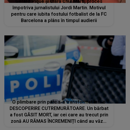
Gerard Pique și Clara Chia Marti, proces
împotriva jurnalistului Jordi Martin. Motivul
pentru care iubita fostului fotbalist de la FC
Barcelona a plâns în timpul audierii
O plimbare prin parc s-a transformat într-o
DESCOPERIRE CUTREMURĂTOARE. Un bărbat
a fost GĂSIT MORT, iar cei care au trecut prin
zonă AU RĂMAS ÎNCREMENIȚI când au văzut
ce se afla în fața lor