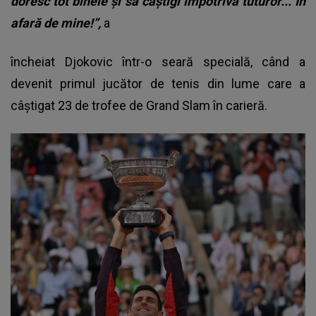
doresc tot binele şi să câştigi împotriva tuturor... În
afară de mine!”,
a
încheiat Djokovic într-o seară specială, când a
devenit primul jucător de tenis din lume care a
câştigat 23 de trofee de Grand Slam în carieră.