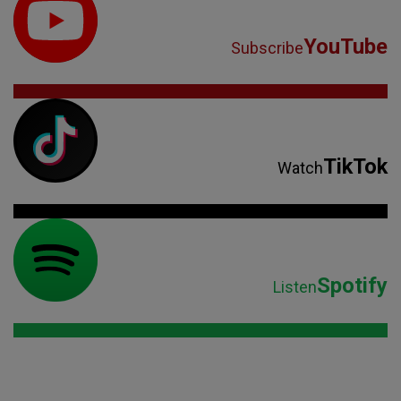
YouTube
Subscribe
TikTok
Watch
Spotify
Listen