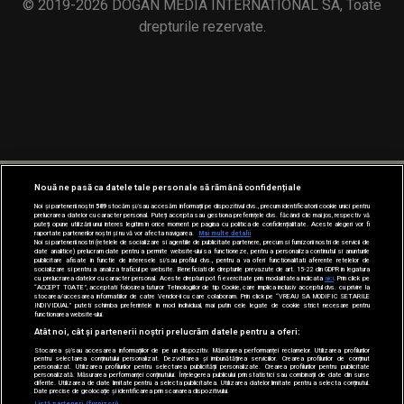
© 2019-2026 DOGAN MEDIA INTERNATIONAL SA, Toate
drepturile rezervate.
Nouă ne pasă ca datele tale personale să rămână confidențiale
Noi și partenerii noștri
589
stocăm și/sau accesăm informații pe dispozitivul dvs., precum identificatorii cookie unici pentru
prelucrarea datelor cu caracter personal. Puteți accepta sau gestiona preferințele dvs. făcând clic mai jos, respectiv vă
puteți opune utilizării unui interes legitim în orice moment pe pagina cu politica de confidențialitate. Aceste alegeri vor fi
raportate partenerilor noștri și nu vă vor afecta navigarea.
Mai multe detalii
Noi si partenerii nostri (retelele de socializare si agentiile de publicitate partenere, precum si furnizorii nostri de servicii de
date analitice) prelucram date pentru a permite website-ului sa functioneze, pentru a personaliza continutul si anunturile
publicitare afisate in functie de interesele si/sau profilul dvs., pentru a va oferi functionalitati aferente retelelor de
socializare si pentru a analiza traficul pe website. Beneficiati de drepturile prevazute de art. 15-22 din GDPR in legatura
cu prelucrarea datelor cu caracter personal. Aceste drepturi pot fi exercitate prin modalitatea indicata
aici
. Prin click pe
“ACCEPT TOATE”, acceptati folosirea tuturor Tehnologiilor de tip Cookie, care implica inclusiv acceptul dvs. cu privire la
stocarea/accesarea informatiilor de catre Vendor-ii cu care colaboram. Prin click pe “VREAU SA MODIFIC SETARILE
INDIVIDUAL” puteti schimba preferintele in mod individual, mai putin cele legate de cookie strict necesare pentru
functionarea website-ului.
Atât noi, cât și partenerii noștri prelucrăm datele pentru a oferi:
Stocarea și/sau accesarea informațiilor de pe un dispozitiv. Măsurarea performanței reclamelor. Utilizarea profilurilor
pentru selectarea conținutului personalizat. Dezvoltarea și îmbunătățirea serviciilor. Crearea profilurilor de conținut
personalizat. Utilizarea profilurilor pentru selectarea publicității personalizate. Crearea profilurilor pentru publicitate
personalizată. Măsurarea performanței conținutului. Înțelegerea publicului prin statistici sau combinații de date din surse
diferite. Utilizarea de date limitate pentru a selecta publicitatea. Utilizarea datelor limitate pentru a selecta conținutul.
Date precise de geolocație și identificarea prin scanarea dispozitivului.
Listă parteneri (furnizori)