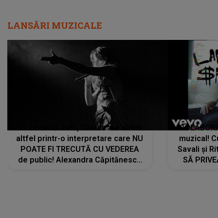
LANSĂRI MUZICALE
De această dată, "Dilaila" se simte
COLABORAR
altfel printr-o interpretare care NU
muzical! C
POATE FI TRECUTĂ CU VEDEREA
Savali și Ri
de public! Alexandra Căpitănescu
SĂ PRIV
a lansat VERSIUNEA LIVE a piesei