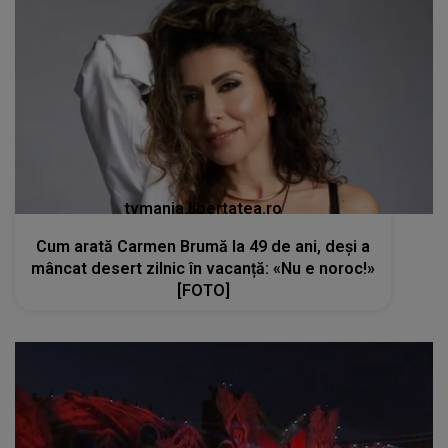
tvmania.libertatea.ro
Cum arată Carmen Brumă la 49 de ani, deși a
mâncat desert zilnic în vacanță: «Nu e noroc!»
[FOTO]