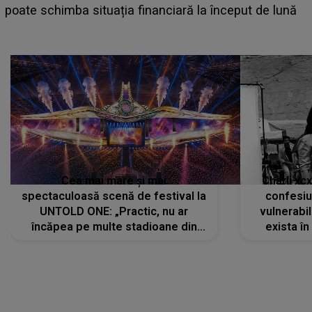
așteptate concerte pe scena principală?
Cea mai mare și mai
Charli xc
spectaculoasă scenă de festival la
confesiu
UNTOLD ONE: „Practic, nu ar
vulnerabil
încăpea pe multe stadioane din
exista în
lume”. Evenimentul începe joi, 6
august 2026