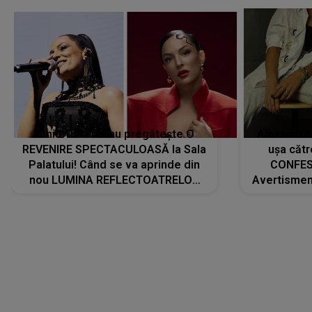
Tania Turtureanu pregătește O
Alexandra
REVENIRE SPECTACULOASĂ la Sala
ușa cătr
Palatului! Când se va aprinde din
CONFES
nou LUMINA REFLECTOATRELOR
Avertismentu
pentru artistă: " Vor fi multe
rămas ÎNT
cântece noi, în premieră. Cântece
au format-
care abia acum învață să respire"
"Am f