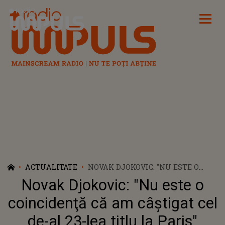
Radio Impuls
ACTUALITATE
NOVAK DJOKOVIC: "NU ESTE O
COINCIDENŢĂ CĂ AM CÂŞTIGAT
Novak Djokovic: "Nu este o
CEL DE-AL 23-LEA TITLU LA PARIS"
coincidenţă că am câştigat cel
de-al 23-lea titlu la Paris"