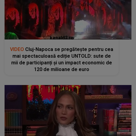
kanald2.ro
VIDEO
Cluj-Napoca se pregătește pentru cea
mai spectaculoasă ediție UNTOLD: sute de
mii de participanți și un impact economic de
120 de milioane de euro