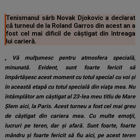
Tenismanul sârb Novak Djokovic a declarat
că turneul de la Roland Garros din acest an a
fost cel mai dificil de câştigat din întreaga
lui carieră.
„
Vă mulţumesc pentru atmosfera specială,
minunată. Evident, sunt foarte fericit să
împărtăşesc acest moment cu totul special cu voi şi
în această etapă cu totul specială din viaţa mea. Nu
întâmplător am câştigat al 23-lea meu titlu de Mare
Şlem aici, la Paris. Acest turneu a fost cel mai greu
de câştigat din cariera mea. Cu multe emoţii,
lucruri pe teren, dar şi afară. Sunt foarte, foarte
mândru şi foarte fericit să fiu aici, pe acest teren