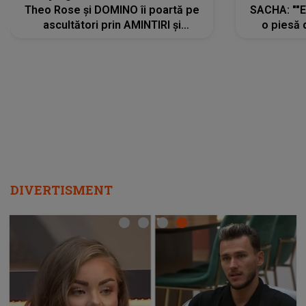
Theo Rose și DOMINO îi poartă pe
SACHA: ""E
ascultători prin AMINTIRI și
o piesă 
REGĂSIRI, iar drumul emoțiilor
imediat pre
trece prin sufletul publicului:
cu mine șt
"Pentru toți cei care au plecat
păstrăm do
departe ca să le fie mai bine"
DIVERTISMENT