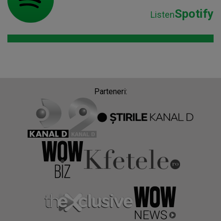
Spotify
Listen
Parteneri: