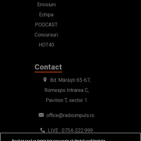
Emisiuni
Echipa
PODCAST
Concursuri
HOT40
Contact
Bd. Mărăști 65-67,
Romexpo Intrarea C,
Pavilion T, sector 1
office@radioimpuls.ro
LIVE : 0754-222.999
WhatsApp: 0754-222.999
Nouă ne pasă ca datele tale personale să rămână confidențiale