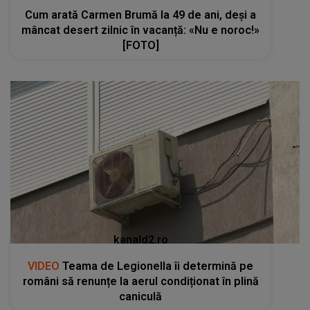
Cum arată Carmen Brumă la 49 de ani, deși a
mâncat desert zilnic în vacanță: «Nu e noroc!»
[FOTO]
kanald2.ro
VIDEO
Teama de Legionella îi determină pe
români să renunțe la aerul condiționat în plină
caniculă