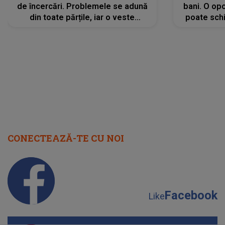
de încercări. Problemele se adună
bani. O opo
din toate părțile, iar o veste
poate schi
neașteptată îi dă planurile peste
la
cap
CONECTEAZĂ-TE CU NOI
Facebook
Like