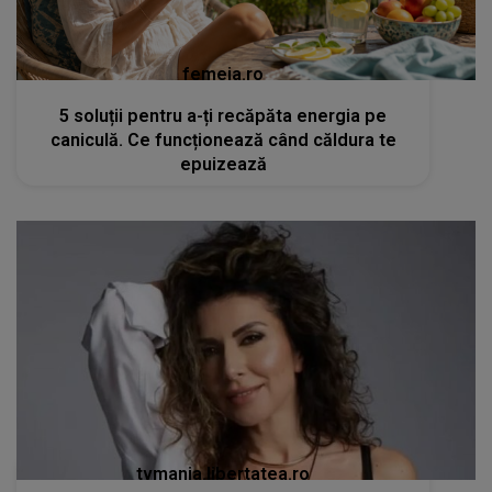
femeia.ro
5 soluții pentru a-ți recăpăta energia pe
caniculă. Ce funcționează când căldura te
epuizează
tvmania.libertatea.ro