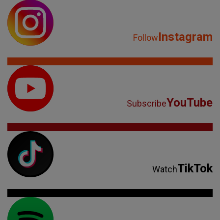
Instagram
Follow
YouTube
Subscribe
TikTok
Watch