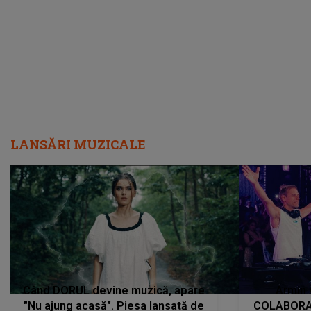
încredere, siguranță...”
Dacă nu 
LANSĂRI MUZICALE
Când DORUL devine muzică, apare
Armin 
"Nu ajung acasă". Piesa lansată de
COLABORAR