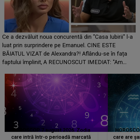
HOROSCOP de we
noua concurentă din "Casa Iubirii" l-a
care riscă să ră
rindere pe Emanuel. CINE ESTE
grabă îi aduce pi
de Alexandra?! Aflându-se în fața
planurile peste 
init, A RECUNOSCUT IMEDIAT: "Am
HOROSCOP 7 august 2026. Zodia
HOROSCOP 
care intră într-o perioadă marcată
care are șa