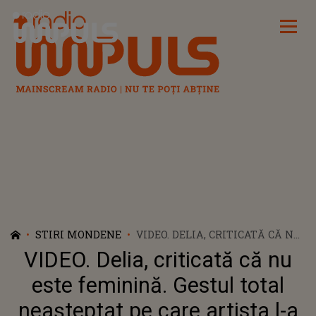
Radio Impuls
STIRI MONDENE
VIDEO. DELIA, CRITICATĂ CĂ NU
ESTE FEMININĂ. GESTUL TOTAL
VIDEO. Delia, criticată că nu
NEAȘTEPTAT PE CARE ARTISTA
L-A FĂCUT LA ADRESA
este feminină. Gestul total
HATERILOR: "CE ÎNSEAMNĂ
neașteptat pe care artista l-a
ASTA?"