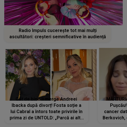
Radio Impuls cucerește tot mai mulți
ascultători: creșteri semnificative în audiență
Cât de bine îi merge Andreei
MĂRTURIA
Ibacka după divorț! Fosta soție a
Pușcău!
lui Cabral a întors toate privirile în
cancer dato
prima zi de UNTOLD: „Parcă ai altă
Berkovich, 
strălucire, emani putere,
accident ru