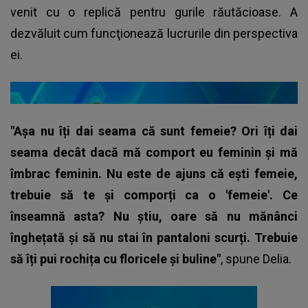
venit cu o replică pentru gurile răutăcioase. A
dezvăluit cum funcţionează lucrurile din perspectiva
ei.
"Așa nu îți dai seama că sunt femeie? Ori îți dai
seama decât dacă mă comport eu feminin și mă
îmbrac feminin. Nu este de ajuns că ești femeie,
trebuie să te și comporți ca o 'femeie'. Ce
înseamnă asta? Nu știu, oare să nu mănânci
înghețată și să nu stai în pantaloni scurți. Trebuie
să îți pui rochița cu floricele și buline"
, spune
Delia.