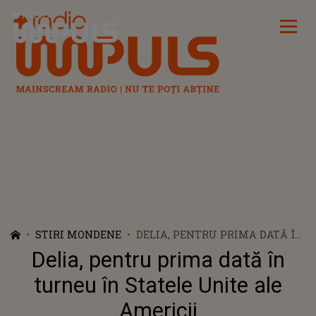
Radio Impuls
STIRI MONDENE
DELIA, PENTRU PRIMA DATĂ ÎN
TURNEU ÎN STATELE UNITE ALE
Delia, pentru prima dată în
AMERICII
turneu în Statele Unite ale
Americii