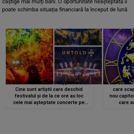
s
câștige mai mulți bani. O oportunitate neașteptată îi
s
poate schimba situația financiară la început de lună
c
LINE-UP UNTOLD ONE, prima zi.
HOROSCOP 
Cine sunt artiștii care deschid
care scap
festivalul și de la ce ore au loc
nou capitol
cele mai așteptate concerte pe
care a
scena principală?
perioadă 