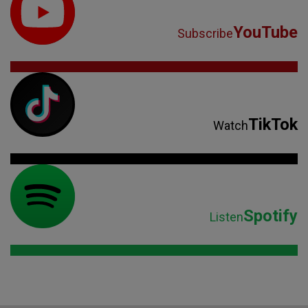
YouTube
Subscribe
TikTok
Watch
Spotify
Listen