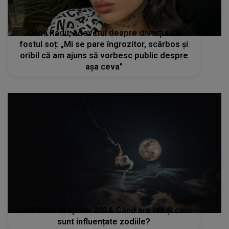
Oana Radu, adevărul despre divorțul de
fostul soț: „Mi se pare îngrozitor, scârbos și
oribil că am ajuns să vorbesc public despre
așa ceva”
Lună Nouă în aprilie 2024. Când are loc și cum
sunt influențate zodiile?