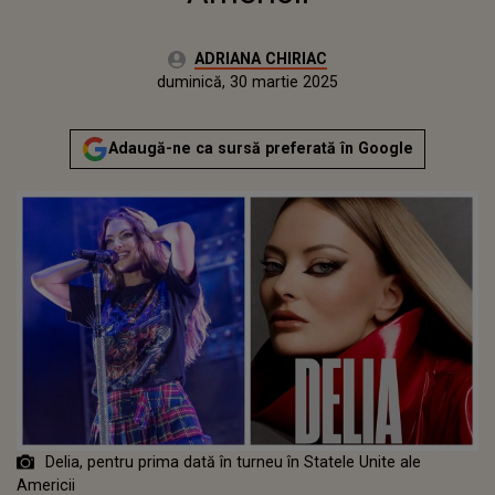
Autor:
ADRIANA CHIRIAC
Publicat:
sâmbătă, 30 martie 2024
Actualizat:
duminică, 30 martie 2025
Adaugă-ne ca sursă preferată în Google
Delia, pentru prima dată în turneu în Statele Unite ale
Americii