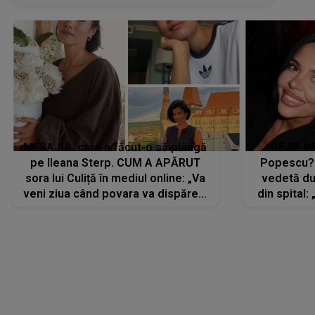
MESAJUL care a făcut-o să plângă
CE SE Î
pe Ileana Sterp. CUM A APĂRUT
Popescu?
sora lui Culiță în mediul online: „Va
vedetă du
veni ziua când povara va dispărea,
din spital:
iar lacrimile...”