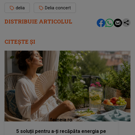
delia
Delia concert
DISTRIBUIE ARTICOLUL
CITEȘTE ȘI
femeia.ro
5 soluții pentru a-ți recăpăta energia pe