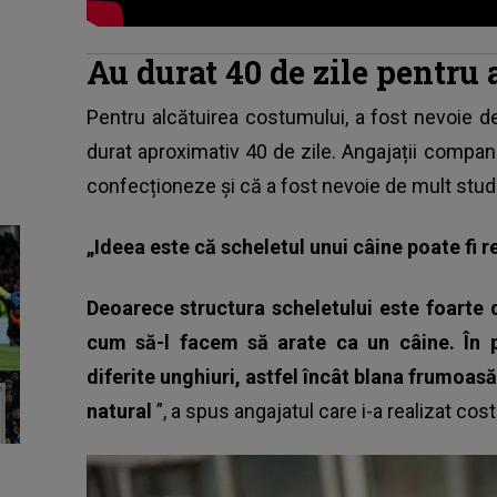
Au durat 40 de zile pentru 
Pentru alcătuirea costumului, a fost nevoie de
durat aproximativ 40 de zile. Angajații companie
confecționeze și că a fost nevoie de mult stud
„Ideea este că scheletul unui câine poate fi 
Deoarece structura scheletului este foarte 
cum să-l facem să arate ca un câine. În p
diferite unghiuri, astfel încât blana frumoasă
natural
”, a spus angajatul care i-a realizat
cos