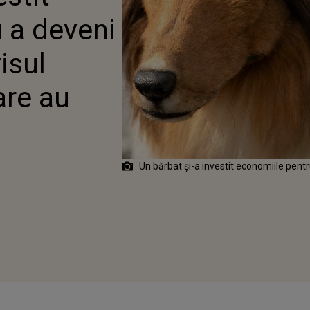
ERNETULUI
 a deveni
isul
are au
Un bărbat și-a investit economiile pent