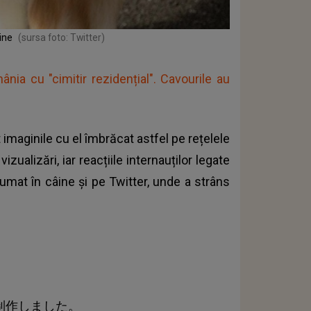
ine
(sursa foto: Twitter)
ia cu "cimitir rezidențial". Cavourile au
t imaginile cu el îmbrăcat astfel pe rețelele
izualizări, iar reacțiile internauților legate
umat în câine
și pe Twitter, unde a strâns
制作しました。