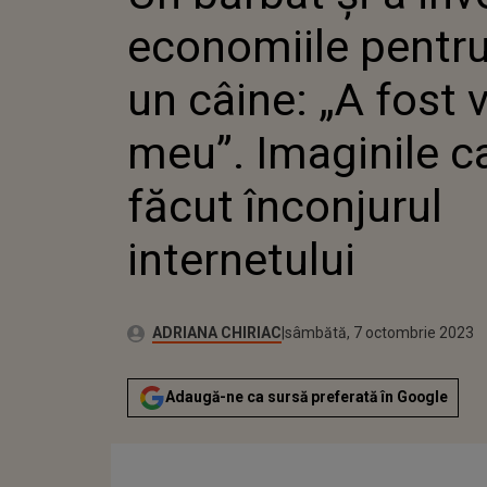
ÎNCONJURUL INT
economiile pentru
un câine: „A fost v
meu”. Imaginile c
făcut înconjurul
internetului
Publicat:
Autor:
vineri, 7 octombrie 2022
Actualizat:
ADRIANA CHIRIAC
sâmbătă, 7 octombrie 2023
Adaugă-ne ca sursă preferată în Google