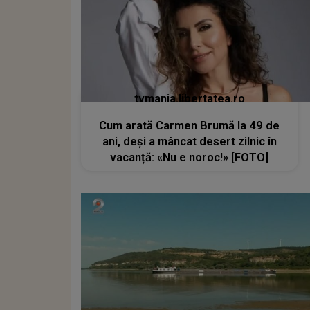
tvmania.libertatea.ro
Cum arată Carmen Brumă la 49 de
ani, deși a mâncat desert zilnic în
vacanță: «Nu e noroc!» [FOTO]