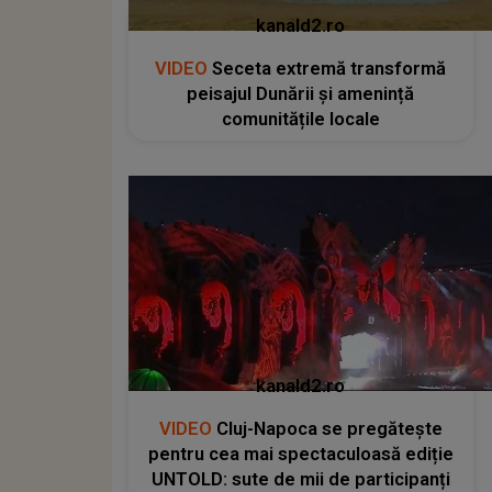
kanald2.ro
VIDEO
Seceta extremă transformă
peisajul Dunării și amenință
comunitățile locale
kanald2.ro
VIDEO
Cluj-Napoca se pregătește
pentru cea mai spectaculoasă ediție
UNTOLD: sute de mii de participanți