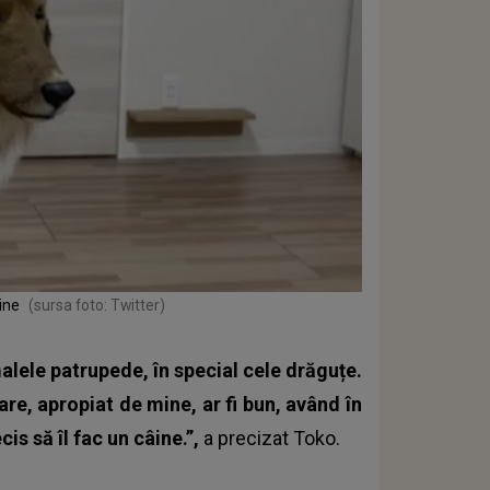
ine
(sursa foto: Twitter)
alele patrupede, în special cele drăguțe.
e, apropiat de mine, ar fi bun, având în
is să îl fac un câine.”,
a precizat Toko.