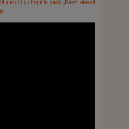
că a murit cu hoțul în casă: „Dă-mi oleacă
it