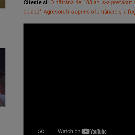
Citeste si:
O bătrână de 103 ani s-a prefăcut 
de apă”. Agresorul i-a aprins o lumânare și a fug