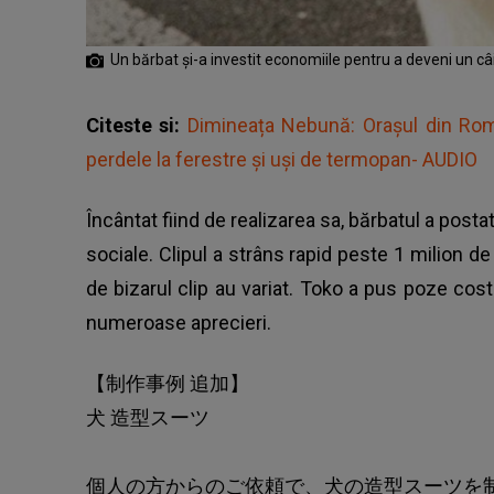
Un bărbat și-a investit economiile pentru a deveni un câ
Citeste si:
Dimineața Nebună: Orașul din Român
perdele la ferestre și uși de termopan- AUDIO
Încântat fiind de realizarea sa, bărbatul a posta
sociale. Clipul a strâns rapid peste 1 milion de v
de bizarul clip au variat. Toko a pus poze
cost
numeroase aprecieri.
【制作事例 追加】
犬 造型スーツ
個人の方からのご依頼で、犬の造型スーツを