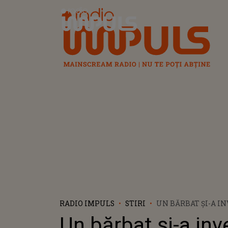
Radio Impuls
RADIO IMPULS
STIRI
UN BĂRBAT ȘI-A I
PENTRU A DEVENI U
Un bărbat și-a inv
VISUL MEU”. IMAG