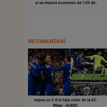
și un impact economic de 120 de
milioane de euro
RECOMANDĂRI
Dimineața Nebună: Chelsea s-a
impus cu 3-0 în fața celor de la AC
Milan - AUDIO