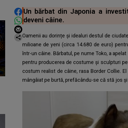
DISTRIBUIE ARTICOLUL
Un bărbat din Japonia a investi
deveni câine.
Oamenii au dorințe și idealuri destul de ciudate
milioane de yeni (circa 14.680 de euro) pentru
într-un câine. Bărbatul, pe nume Toko, a apela
pentru producerea de costume și sculpturi pent
costum realist de câine, rasa Border Collie. El
mângâiat pe burtă, prefăcându-se că stă jos și 