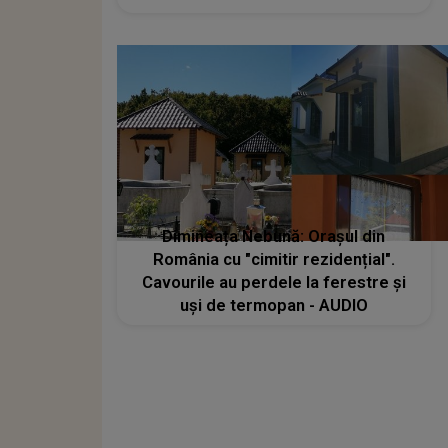
Dimineața Nebună: Orașul din
România cu "cimitir rezidențial".
Cavourile au perdele la ferestre și
uși de termopan - AUDIO