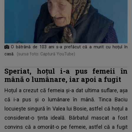
O bătrână de 103 ani s-a prefăcut că a murit cu hoțul în
casă.
(sursa foto: Captură YouTube)
Speriat, hoțul i-a pus femeii în
mână o lumânare, iar apoi a fugit
Hoțul a crezut că femeia și-a dat ultima suflare
, așa
că i-a pus și o lumânare în mână. Tinca Baciu
locuiește singură în Valea lui Bosie, astfel că hoțul a
considerat-o ținta ideală. Bărbatul mascat a fost
convins că a omorât-o pe femeie, astfel că a fugit