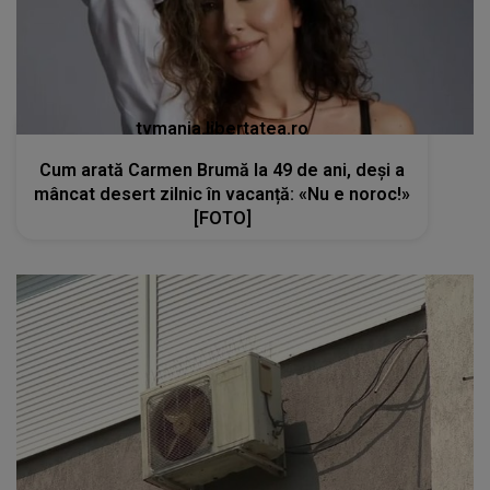
tvmania.libertatea.ro
Cum arată Carmen Brumă la 49 de ani, deși a
mâncat desert zilnic în vacanță: «Nu e noroc!»
[FOTO]