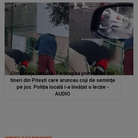
Dimineața Nebună: Pedeapsa primită de doi
tineri din Piteşti care aruncau coji de seminţe
pe jos. Poliția locală i-a învățat o lecție -
AUDIO