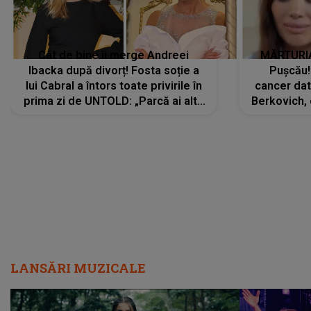
Cât de bine îi merge Andreei
MĂRTURIA
Ibacka după divorț! Fosta soție a
Pușcău!
lui Cabral a întors toate privirile în
cancer dato
prima zi de UNTOLD: „Parcă ai altă
Berkovich, 
strălucire, emani putere,
accident ru
încredere, siguranță...”
Dacă nu 
LANSĂRI MUZICALE