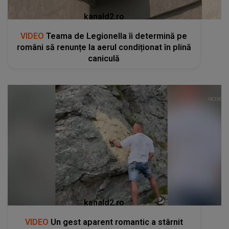
kanald2.ro
VIDEO
Teama de Legionella îi determină pe
români să renunțe la aerul condiționat în plină
caniculă
kanald2.ro
VIDEO
Un gest aparent romantic a stârnit