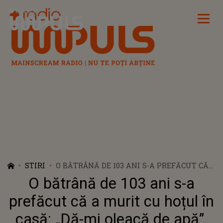
Radio Impuls
STIRI
O BĂTRÂNĂ DE 103 ANI S-A PREFĂCUT CĂ
A MURIT CU HOȚUL ÎN CASĂ: „DĂ-MI
O bătrână de 103 ani s-a
OLEACĂ DE APĂ”. AGRESORUL I-A APRINS
O LUMÂNARE ȘI A FUGIT
prefăcut că a murit cu hoțul în
casă: „Dă-mi oleacă de apă”.