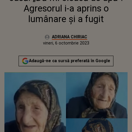
Agresorul i-a aprins o
lumânare și a fugit
Autor:
ADRIANA CHIRIAC
Publicat:
joi, 6 octombrie 2022
Actualizat:
vineri, 6 octombrie 2023
Adaugă-ne ca sursă preferată în Google