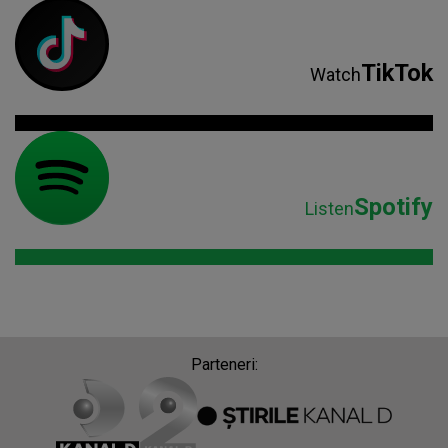
TikTok
Watch
Spotify
Listen
Parteneri: