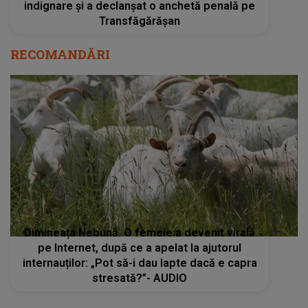
indignare și a declanșat o anchetă penală pe
Transfăgărășan
RECOMANDĂRI
Dimineața Nebună. O femeie a devenit virală
pe Internet, după ce a apelat la ajutorul
internauților: „Pot să-i dau lapte dacă e capra
stresată?”- AUDIO