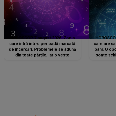
HOROSCOP 7 august 2026. Zodia
HOROSCOP 
care intră într-o perioadă marcată
care are șa
de încercări. Problemele se adună
bani. O opo
din toate părțile, iar o veste
poate schi
neașteptată îi dă planurile peste
la
cap