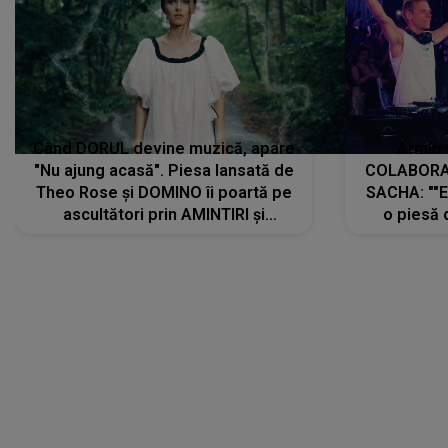
Când DORUL devine muzică, apare
Armin 
"Nu ajung acasă". Piesa lansată de
COLABORAR
Theo Rose și DOMINO îi poartă pe
SACHA: ""E
ascultători prin AMINTIRI și
o piesă 
REGĂSIRI, iar drumul emoțiilor
imediat pre
trece prin sufletul publicului:
cu mine șt
"Pentru toți cei care au plecat
păstrăm do
departe ca să le fie mai bine"