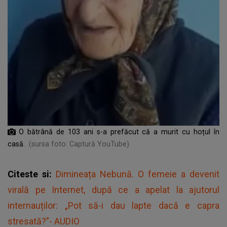
O bătrână de 103 ani s-a prefăcut că a murit cu hoțul în
casă.
(sursa foto: Captură YouTube)
Citeste si:
Dimineața Nebună. O femeie a devenit
virală pe Internet, după ce a apelat la ajutorul
internauților: „Pot să-i dau lapte dacă e capra
stresată?”- AUDIO