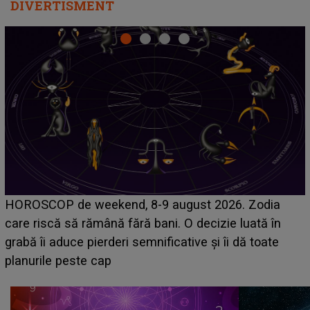
DIVERTISMENT
Emanuel a ținut ACEST DETALIU ASCUNS până
acum! În fața Alexandrei, concurentul din Casa Iubirii
face o MĂRTURISIRE NEAȘTEPTATĂ despre mama
sa: "I-am spus și ei în față, eu nu te iubesc pentru
că..."