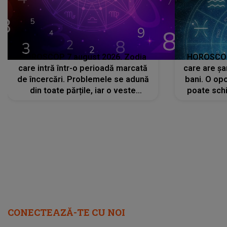
HOROSCOP 7 august 2026. Zodia
HOROSCOP 
care intră într-o perioadă marcată
care are șa
de încercări. Problemele se adună
bani. O opo
din toate părțile, iar o veste
poate schi
neașteptată îi dă planurile peste
la
cap
CONECTEAZĂ-TE CU NOI