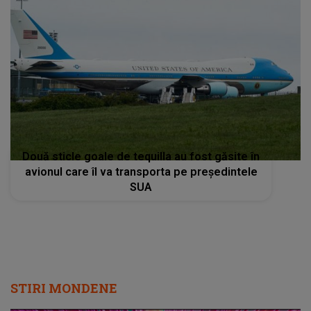
Două sticle goale de tequilla au fost găsite în
avionul care îl va transporta pe președintele
SUA
STIRI MONDENE