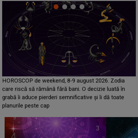
Emanuel a ținut ACEST DETALIU ASCUNS până
acum! În fața Alexandrei, concurentul din Casa Iubirii
face o MĂRTURISIRE NEAȘTEPTATĂ despre mama
sa: "I-am spus și ei în față, eu nu te iubesc pentru
că..."