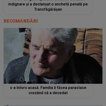
indignare și a declanșat o anchetă penală pe
Transfăgărășan
RECOMANDĂRI
Un bărbat care era dat dispărut de 30 de ani
s-a întors acasă. Familia îi făcea parastase
crezând că a decedat