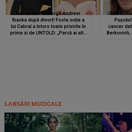
Cât de bine îi merge Andreei
MĂRTURIA
Ibacka după divorț! Fosta soție a
Pușcău!
lui Cabral a întors toate privirile în
cancer dato
prima zi de UNTOLD: „Parcă ai altă
Berkovich, 
strălucire, emani putere,
accident ru
încredere, siguranță...”
Dacă nu 
LANSĂRI MUZICALE