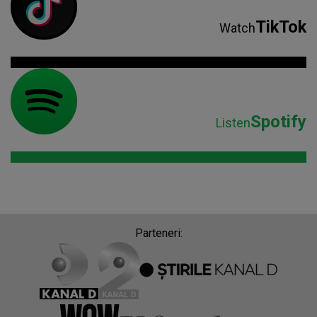
TikTok
Watch
Spotify
Listen
Parteneri: