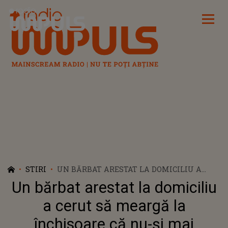
Radio Impuls
STIRI
UN BĂRBAT ARESTAT LA DOMICILIU A
CERUT SĂ MEARGĂ LA ÎNCHISOARE CĂ
Un bărbat arestat la domiciliu
NU-ȘI MAI SUPORTA SOȚIA: ”VIAȚA MEA A
DEVENIT UN CALVAR” CE MĂSURI AU LUAT
a cerut să meargă la
OAMENII LEGII
închisoare că nu-și mai