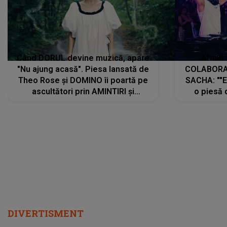
Când DORUL devine muzică, apare
Armin 
"Nu ajung acasă". Piesa lansată de
COLABORAR
Theo Rose și DOMINO îi poartă pe
SACHA: ""E
ascultători prin AMINTIRI și
o piesă 
REGĂSIRI, iar drumul emoțiilor
imediat pre
trece prin sufletul publicului:
cu mine șt
"Pentru toți cei care au plecat
păstrăm do
departe ca să le fie mai bine"
DIVERTISMENT