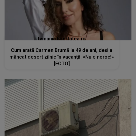
tvmania.libertatea.ro
Cum arată Carmen Brumă la 49 de ani, deși a
mâncat desert zilnic în vacanță: «Nu e noroc!»
[FOTO]