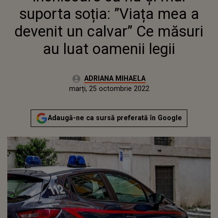
suporta soția: ”Viața mea a
devenit un calvar” Ce măsuri
au luat oamenii legii
Autor:
ADRIANA MIHAELA
Publicat:
luni, 25 octombrie 2021
Actualizat:
marți, 25 octombrie 2022
Adaugă-ne ca sursă preferată în Google