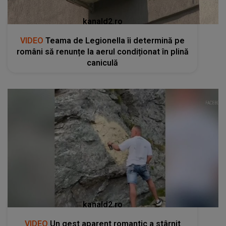
kanald2.ro
VIDEO
Teama de Legionella îi determină pe
români să renunțe la aerul condiționat în plină
caniculă
kanald2.ro
VIDEO
Un gest aparent romantic a stârnit