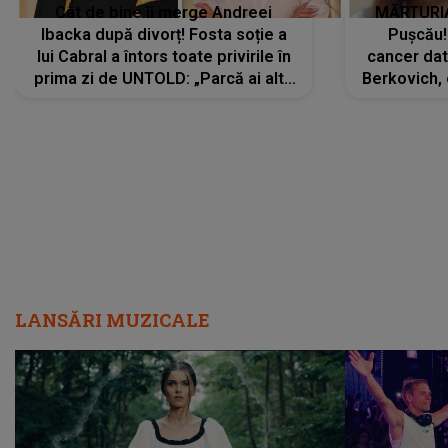
Cât de bine îi merge Andreei
MĂRTURIA
Ibacka după divorț! Fosta soție a
Pușcău!
lui Cabral a întors toate privirile în
cancer dato
prima zi de UNTOLD: „Parcă ai altă
Berkovich, 
strălucire, emani putere,
accident ru
încredere, siguranță...”
Dacă nu 
LANSĂRI MUZICALE