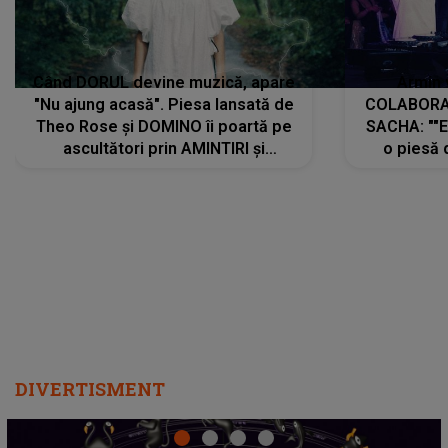
Când DORUL devine muzică, apare
Armin 
"Nu ajung acasă". Piesa lansată de
COLABORAR
Theo Rose și DOMINO îi poartă pe
SACHA: ""E
ascultători prin AMINTIRI și
o piesă 
REGĂSIRI, iar drumul emoțiilor
imediat pre
trece prin sufletul publicului:
cu mine șt
"Pentru toți cei care au plecat
păstrăm do
departe ca să le fie mai bine"
DIVERTISMENT