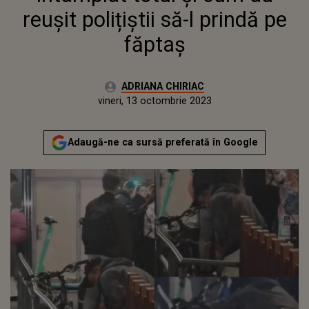
reușit polițiștii să-l prindă pe
făptaș
Autor:
ADRIANA CHIRIAC
Publicat:
joi, 13 octombrie 2022
Actualizat:
vineri, 13 octombrie 2023
Adaugă-ne ca sursă preferată în Google