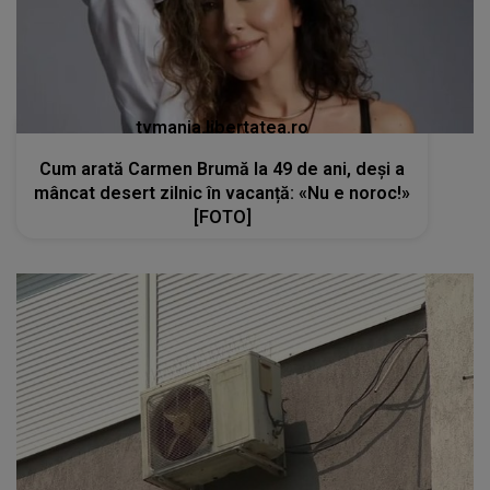
tvmania.libertatea.ro
Cum arată Carmen Brumă la 49 de ani, deși a
mâncat desert zilnic în vacanță: «Nu e noroc!»
[FOTO]