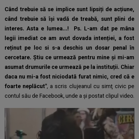
Când trebuie să se implice sunt lipsiți de acțiune,
când trebuie să își vadă de treabă, sunt plini de
interes. Asta e lumea...!
Ps. L-am dat pe mâna
legii imediat ce am avut dovada intenției, a fost
reținut pe loc si s-a deschis un dosar penal în
cercetare. Știu ce urmează pentru mine și mi-am
asumat drumurile ce urmează pe la instituții. Chiar
daca nu mi-a fost niciodată furat nimic, cred că e
foarte neplăcut"
, a scris clujeanul cu simţ civic pe
contul său de Facebook, unde a şi postat clipul video.