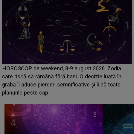
Emanuel a ținut ACEST DETALIU ASCUNS până
acum! În fața Alexandrei, concurentul din Casa Iubirii
face o MĂRTURISIRE NEAȘTEPTATĂ despre mama
sa: "I-am spus și ei în față, eu nu te iubesc pentru
că..."