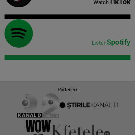
TikTok
Watch
Spotify
Listen
Parteneri: