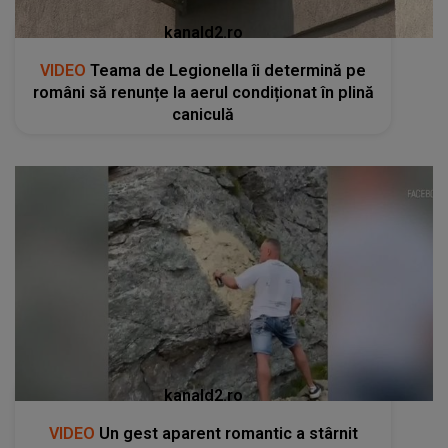
kanald2.ro
VIDEO
Teama de Legionella îi determină pe
români să renunțe la aerul condiționat în plină
caniculă
kanald2.ro
VIDEO
Un gest aparent romantic a stârnit