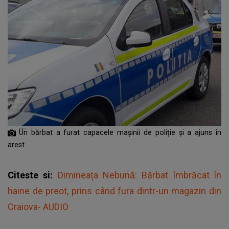
Un bărbat a furat capacele mașinii de poliție și a ajuns în
arest.
Citeste si:
Dimineața Nebună: Bărbat îmbrăcat în
haine de preot, prins când fura dintr-un magazin din
Craiova- AUDIO