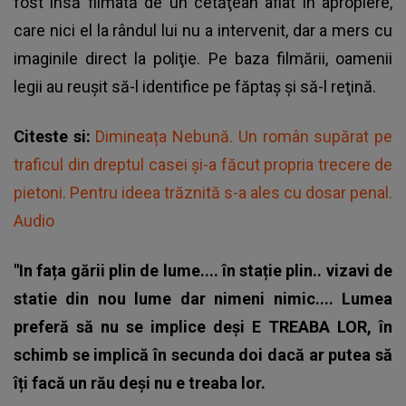
fost însă filmată de un cetăţean aflat în apropiere,
care nici el la rândul lui nu a intervenit, dar a mers cu
imaginile direct la poliţie. Pe baza filmării, oamenii
legii au reuşit să-l identifice pe făptaş şi să-l reţină.
Citeste si:
Dimineața Nebună. Un român supărat pe
traficul din dreptul casei și-a făcut propria trecere de
pietoni. Pentru ideea trăznită s-a ales cu dosar penal.
Audio
"In fața gării plin de lume.... în stație plin.. vizavi de
statie din nou lume dar nimeni nimic.... Lumea
preferă să nu se implice deși E TREABA LOR, în
schimb se implică în secunda doi dacă ar putea să
îți facă un rău deși nu e treaba lor.