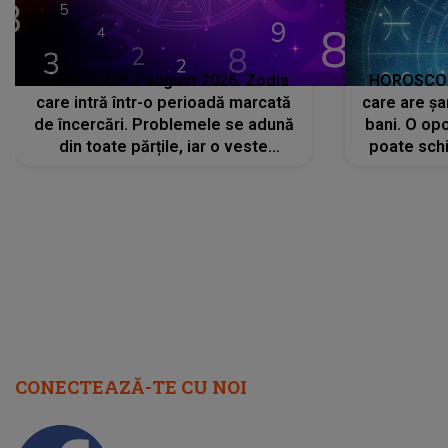
HOROSCOP 7 august 2026. Zodia
HOROSCOP 
care intră într-o perioadă marcată
care are șa
de încercări. Problemele se adună
bani. O opo
din toate părțile, iar o veste
poate schi
neașteptată îi dă planurile peste
la
cap
CONECTEAZĂ-TE CU NOI