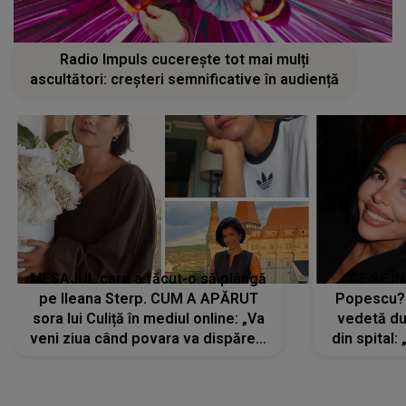
Radio Impuls cucerește tot mai mulți
ascultători: creșteri semnificative în audiență
MESAJUL care a făcut-o să plângă
CE SE Î
pe Ileana Sterp. CUM A APĂRUT
Popescu?
sora lui Culiță în mediul online: „Va
vedetă du
veni ziua când povara va dispărea,
din spital:
iar lacrimile...”