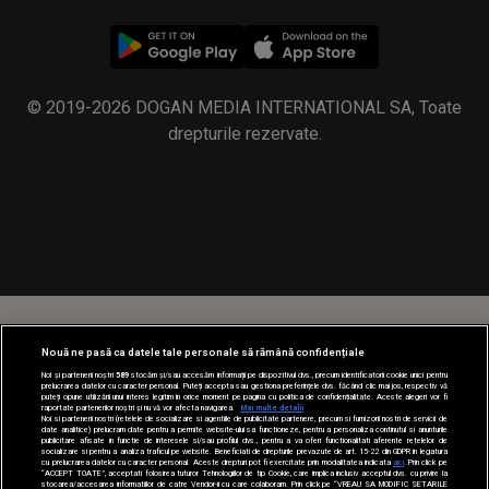
© 2019-2026 DOGAN MEDIA INTERNATIONAL SA, Toate
drepturile rezervate.
Nouă ne pasă ca datele tale personale să rămână confidențiale
Noi și partenerii noștri
589
stocăm și/sau accesăm informații pe dispozitivul dvs., precum identificatorii cookie unici pentru
prelucrarea datelor cu caracter personal. Puteți accepta sau gestiona preferințele dvs. făcând clic mai jos, respectiv vă
puteți opune utilizării unui interes legitim în orice moment pe pagina cu politica de confidențialitate. Aceste alegeri vor fi
raportate partenerilor noștri și nu vă vor afecta navigarea.
Mai multe detalii
Noi si partenerii nostri (retelele de socializare si agentiile de publicitate partenere, precum si furnizorii nostri de servicii de
date analitice) prelucram date pentru a permite website-ului sa functioneze, pentru a personaliza continutul si anunturile
publicitare afisate in functie de interesele si/sau profilul dvs., pentru a va oferi functionalitati aferente retelelor de
socializare si pentru a analiza traficul pe website. Beneficiati de drepturile prevazute de art. 15-22 din GDPR in legatura
cu prelucrarea datelor cu caracter personal. Aceste drepturi pot fi exercitate prin modalitatea indicata
aici
. Prin click pe
“ACCEPT TOATE”, acceptati folosirea tuturor Tehnologiilor de tip Cookie, care implica inclusiv acceptul dvs. cu privire la
stocarea/accesarea informatiilor de catre Vendor-ii cu care colaboram. Prin click pe “VREAU SA MODIFIC SETARILE