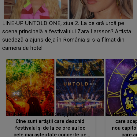
Ce a dezvăluit noua concurentă din "Casa Iubirii" l-a
luat prin surprindere pe Emanuel. CINE ESTE
BĂIATUL VIZAT de Alexandra?! Aflându-se în fața
faptului împlinit, A RECUNOSCUT IMEDIAT: "Am
avut..."
LINE-UP UNTOLD ONE, prima zi.
HOROSCOP 
Cine sunt artiștii care deschid
care scap
festivalul și de la ce ore au loc
nou capitol
cele mai așteptate concerte pe
care a