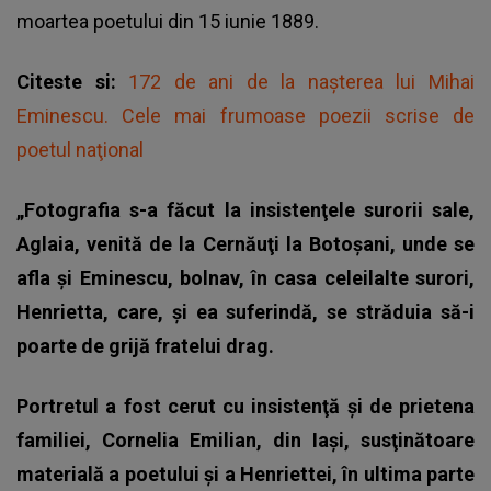
moartea poetului din 15 iunie 1889.
Citeste si:
172 de ani de la naşterea lui Mihai
Eminescu. Cele mai frumoase poezii scrise de
poetul naţional
„Fotografia s-a făcut la insistenţele surorii sale,
Aglaia, venită de la Cernăuţi la Botoşani, unde se
afla şi Eminescu, bolnav, în casa celeilalte surori,
Henrietta, care, şi ea suferindă, se străduia să-i
poarte de grijă fratelui drag.
Portretul a fost cerut cu insistenţă şi de prietena
familiei, Cornelia Emilian, din Iaşi, susţinătoare
materială a poetului şi a Henriettei, în ultima parte