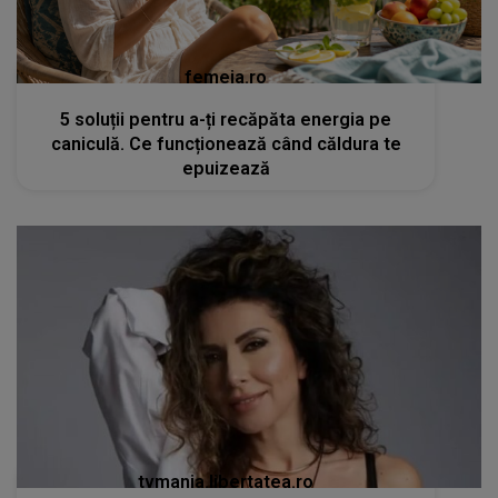
femeia.ro
5 soluții pentru a-ți recăpăta energia pe
caniculă. Ce funcționează când căldura te
epuizează
tvmania.libertatea.ro