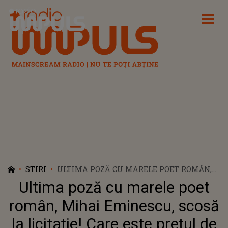
Radio Impuls
STIRI
ULTIMA POZĂ CU MARELE POET ROMÂN,
MIHAI EMINESCU, SCOSĂ LA LICITAȚIE!
Ultima poză cu marele poet
CARE ESTE PREȚUL DE PORNIRE AL
FOTOGRAFIEI
român, Mihai Eminescu, scosă
la licitație! Care este prețul de