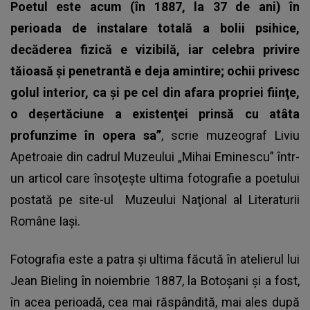
Poetul este acum (în 1887, la 37 de ani) în
perioada de instalare totală a bolii psihice,
decăderea fizică e vizibilă, iar celebra privire
tăioasă şi penetrantă e deja amintire; ochii privesc
golul interior, ca şi pe cel din afara propriei fiinţe,
o deşertăciune a existenţei prinsă cu atâta
profunzime în opera sa”
, scrie muzeograf Liviu
Apetroaie din cadrul Muzeului „Mihai Eminescu” într-
un articol care însoţeşte ultima fotografie a poetului
postată pe site-ul
Muzeului Naţional al Literaturii
Române Iaşi
.
Fotografia este a patra şi ultima făcută în atelierul lui
Jean Bieling în noiembrie 1887, la Botoşani şi a fost,
în acea perioadă, cea mai răspândită, mai ales după