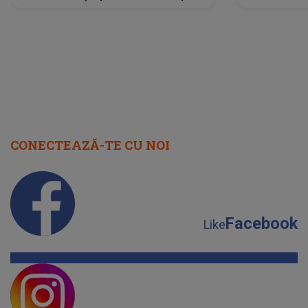
scena principală?
perioadă 
CONECTEAZĂ-TE CU NOI
Facebook
Like