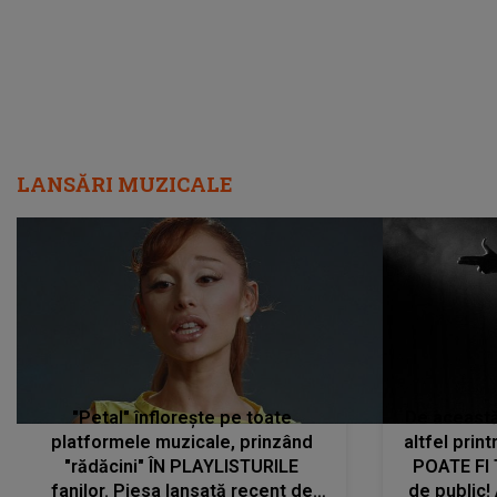
LANSĂRI MUZICALE
"Petal" înflorește pe toate
De această 
platformele muzicale, prinzând
altfel prin
"rădăcini" ÎN PLAYLISTURILE
POATE FI
fanilor. Piesa lansată recent de
de public!