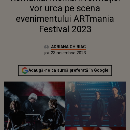
vor urca pe scena
evenimentului ARTmania
Festival 2023
Autor:
ADRIANA CHIRIAC
Publicat:
miercuri, 23 noiembrie 2022
Actualizat:
joi, 23 noiembrie 2023
Adaugă-ne ca sursă preferată în Google