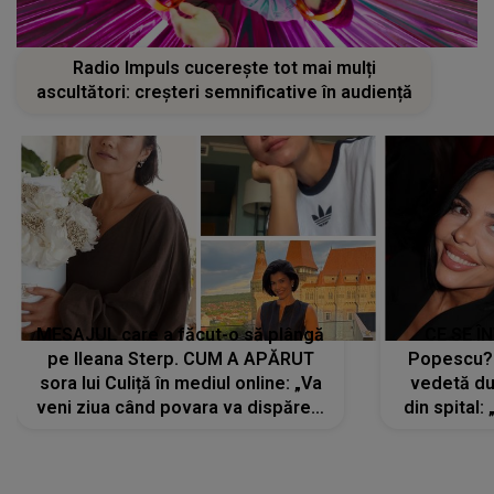
Radio Impuls cucerește tot mai mulți
ascultători: creșteri semnificative în audiență
MESAJUL care a făcut-o să plângă
CE SE Î
pe Ileana Sterp. CUM A APĂRUT
Popescu?
sora lui Culiță în mediul online: „Va
vedetă du
veni ziua când povara va dispărea,
din spital:
iar lacrimile...”