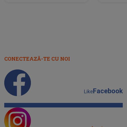
scena principală?
perioadă 
CONECTEAZĂ-TE CU NOI
Facebook
Like