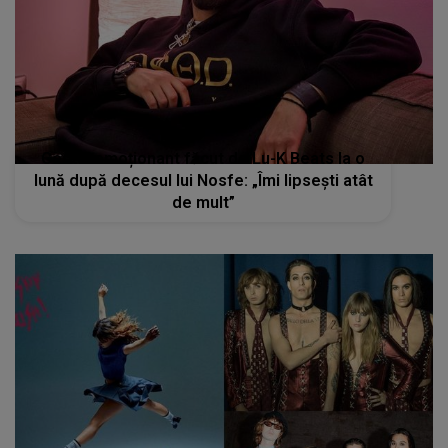
Gestul emoționant făcut de Lu-K Beats la o
lună după decesul lui Nosfe: „Îmi lipsești atât
de mult”