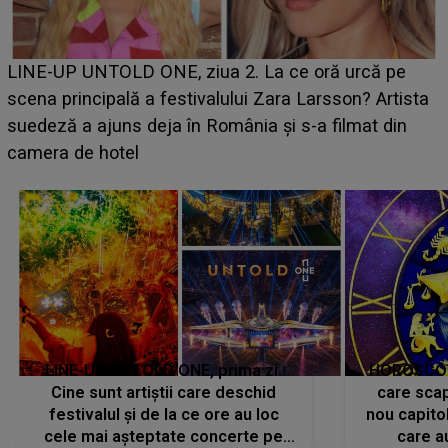
Ce a dezvăluit noua concurentă din "Casa Iubirii" l-a
luat prin surprindere pe Emanuel. CINE ESTE
BĂIATUL VIZAT de Alexandra?! Aflându-se în fața
faptului împlinit, A RECUNOSCUT IMEDIAT: "Am
avut..."
LINE-UP UNTOLD ONE, prima zi.
HOROSCOP 
Cine sunt artiștii care deschid
care scap
festivalul și de la ce ore au loc
nou capitol
cele mai așteptate concerte pe
care a