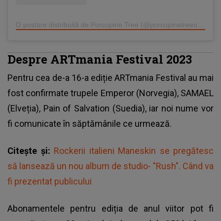
O postare distribuită de Porcupine Tree (@porcupinetreeofficial)
Despre ARTmania Festival 2023
Pentru cea de-a 16-a ediție ARTmania Festival au mai
fost confirmate trupele Emperor (Norvegia), SAMAEL
(Elveția), Pain of Salvation (Suedia), iar noi nume vor
fi comunicate în săptămânile ce urmează.
Citește și:
Rockerii italieni Maneskin se pregătesc
să lansează un nou album de studio- "Rush". Când va
fi prezentat publicului
Abonamentele pentru ediția de anul viitor pot fi