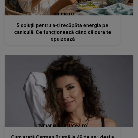
femeia.ro
5 soluții pentru a-ți recăpăta energia pe
caniculă. Ce funcționează când căldura te
epuizează
tvmania.libertatea.ro
Cum arată Carmen Brumă la 49 de ani, deși a