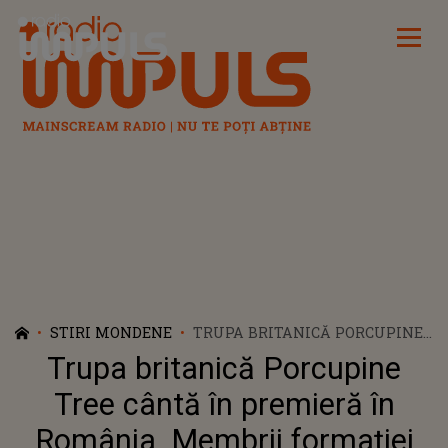
Radio Impuls
STIRI MONDENE
TRUPA BRITANICĂ PORCUPINE
TREE CÂNTĂ ÎN PREMIERĂ ÎN
Trupa britanică Porcupine
ROMÂNIA. MEMBRII
FORMAȚIEI VOR URCA PE
Tree cântă în premieră în
SCENA EVENIMENTULUI
România. Membrii formației
ARTMANIA FESTIVAL 2023