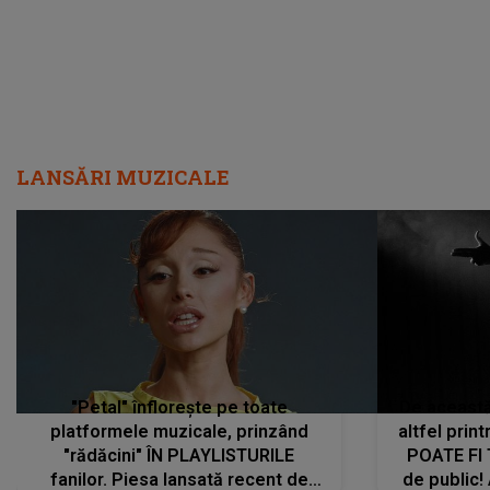
LANSĂRI MUZICALE
"Petal" înflorește pe toate
De această 
platformele muzicale, prinzând
altfel prin
"rădăcini" ÎN PLAYLISTURILE
POATE FI
fanilor. Piesa lansată recent de
de public!