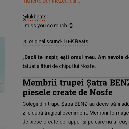
mă ierte Dumnezeu, dar…”
@lukbeats
i miss you so much 😔
♬ original sound- Lu-K Beats
„Dacă te inspir, ești omul meu. Am nevoie d
tatuat alături de chipul lui Nosfe.
Membrii trupei Șatra BEN
piesele create de Nosfe
Colegii din trupa Șatra BENZ au decis să îi a
zile după tragicul eveniment. Membrii formație
de piese create de rapper și pe care nu a reuș