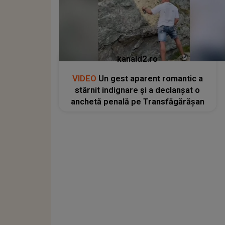
kanald2.ro
VIDEO
Un gest aparent romantic a
stârnit indignare și a declanșat o
anchetă penală pe Transfăgărășan