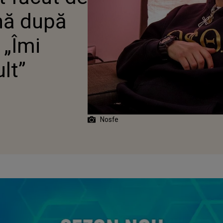
I ATÂT DE MULT”
ună după
 „Îmi
lt”
Nosfe