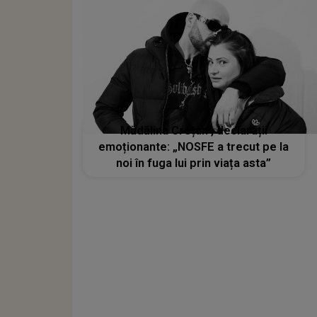
Mădălina Crețan , declarații
emoționante: „NOSFE a trecut pe la
noi în fuga lui prin viața asta”