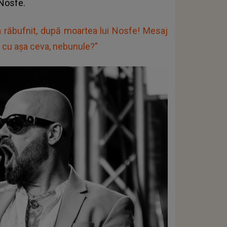
 Nosfe.
a răbufnit, după moartea lui Nosfe! Mesaj
a cu așa ceva, nebunule?”