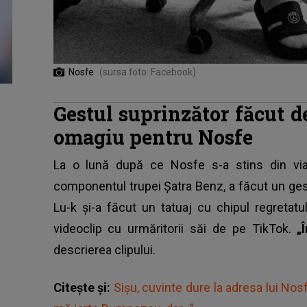
Nosfe
(sursa foto: Facebook)
Gestul suprinzător făcut 
omagiu pentru Nosfe
La o lună după ce
Nosfe
s-a stins din via
componentul trupei Șatra Benz, a făcut un ges
Lu-k și-a făcut un tatuaj cu chipul regretatu
videoclip cu urmăritorii săi de pe TikTok.
„
descrierea clipului.
Citește și:
Sișu, cuvinte dure la adresa lui No