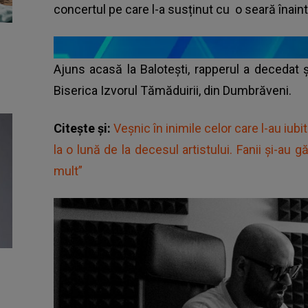
concertul pe care l-a susținut cu o seară înain
Ajuns acasă la Balotești, rapperul a decedat
Biserica Izvorul Tămăduirii, din Dumbrăveni.
Citește și:
Veșnic în inimile celor care l-au iub
la o lună de la decesul artistului. Fanii și-au g
mult”