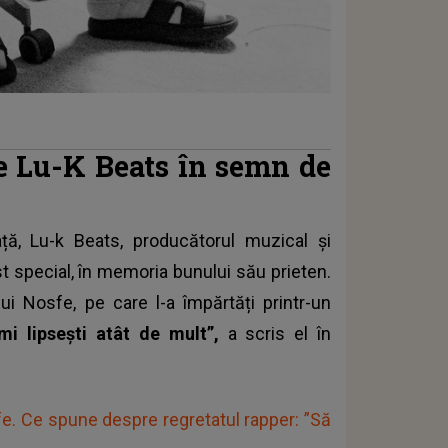
de Lu-K Beats în semn de
ță, Lu-k Beats, producătorul muzical și
t special, în memoria bunului său prieten.
lui Nosfe, pe care l-a împărtăți printr-un
Îmi lipsești atât de mult”,
a scris el în
sfe. Ce spune despre regretatul rapper: ”Să