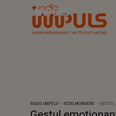
Radio Impuls
RADIO IMPULS
STIRI MONDENE
GESTUL
LU-K BE
Gestul emoționan
DECESUL