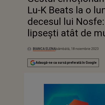
LIPSEȘT
Lu-K Beats la o l
decesul lui Nosfe:
lipsești atât de mu
Publicat:
Autor:
vineri, 18 noiembrie 2022
Actualizat:
BIANCA ELENA
sâmbătă, 18 noiembrie 2023
Adaugă-ne ca sursă preferată în Google