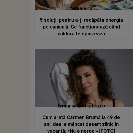
femeia.ro
5 soluții pentru a-ți recăpăta energia
pe caniculă. Ce funcționează când
căldura te epuizează
tvmania.libertatea.ro
Cum arată Carmen Brumă la 49 de
ani, deși a mâncat desert zilnic în
vacanță: «Nu e noroc!» [FOTO]