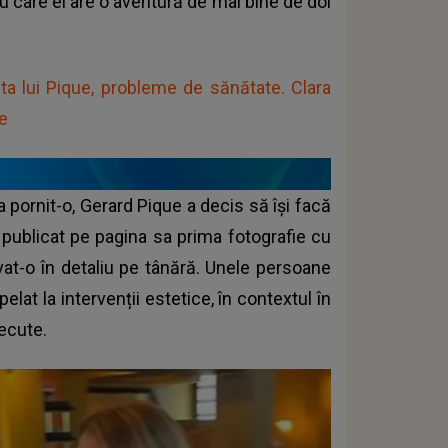
 cu care el are o aventură de mai bine de doi
ita lui Pique, probleme de sănătate. Clara
le
 pornit-o, Gerard Pique a decis să își facă
a publicat pe pagina sa prima fotografie cu
rvat-o în detaliu pe tânără. Unele persoane
elat la intervenții estetice, în contextul în
recute.