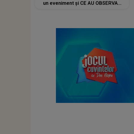
un eveniment și CE AU OBSERVAT
internauții: "Bravo, Ileana! Să-ți ajute
Dumnezeu, să..."