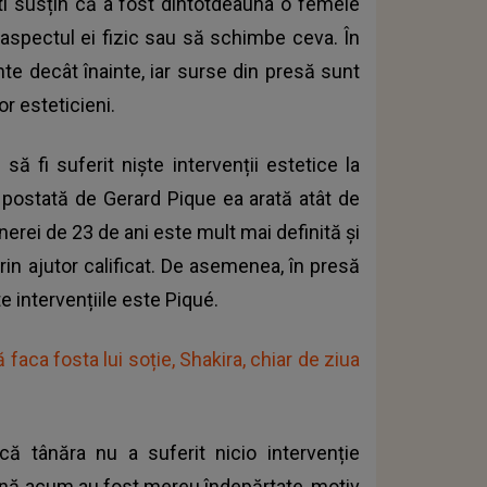
i
susțin că a fost dintotdeauna o femeie
aspectul ei fizic sau să schimbe ceva. În
nte decât înainte, iar surse din presă sunt
or esteticieni.
să fi suferit niște intervenții estetice la
ă postată de Gerard Pique ea arată atât de
inerei de 23 de ani este mult mai definită și
prin ajutor calificat. De asemenea, în presă
te intervențiile este Piqué.
 faca fosta lui soție, Shakira, chiar de ziua
că tânăra nu a suferit nicio intervenție
până acum au fost mereu îndepărtate, motiv