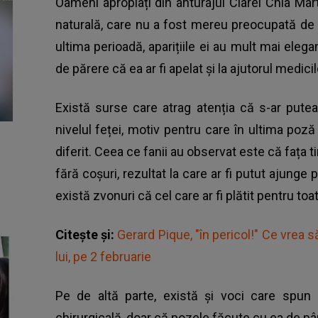
Oameni apropiați din anturajul
Clarei Chia Mart
naturală, care nu a fost mereu preocupată de 
ultima perioadă, aparițiile ei au mult mai elega
de părere că ea ar fi apelat și la ajutorul medicil
Există surse care atrag atenția că s-ar putea 
nivelul feței, motiv pentru care în ultima poz
diferit. Ceea ce fanii au observat este că fața t
fără coșuri, rezultat la care ar fi putut ajunge 
există zvonuri că cel care ar fi plătit pentru toa
Citește și:
Gerard Pique, "în pericol!" Ce vrea să
lui, pe 2 februarie
Pe de altă parte, există și voci care spun 
chirurgicală, doar că pozele făcute cu ea de 