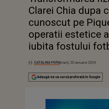
OPERATI
Clarei Chia dupa c
IUBITA 
FOTBAL
cunoscut pe Piqu
operatii estetice 
iubita fostului fot
Publicat:
Autor:
marți, 31 ianuarie 2023
Actualizat:
CATALINA POPA
marți, 30 ianuarie 2024
Adaugă-ne ca sursă preferată în Google