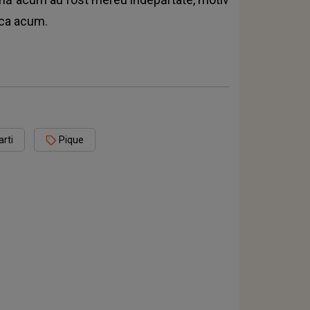
t ca acum.
rti
Pique