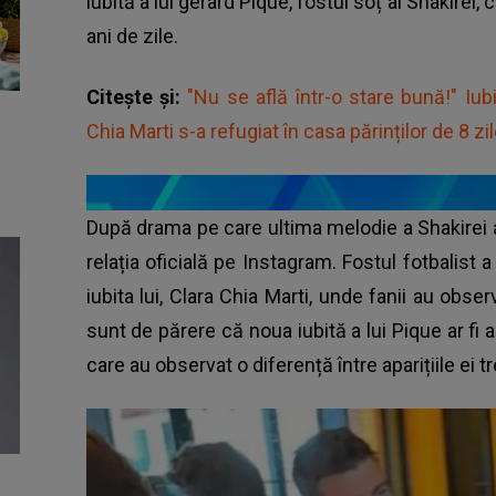
iubită a lui gerard Pique, fostul soț al Shakirei,
ani de zile.
Citește și:
"Nu se află într-o stare bună!" Iub
Chia Marti s-a refugiat în casa părinților de 8 zi
După drama pe care ultima melodie a Shakirei a
relația oficială pe Instagram. Fostul fotbalist 
iubita lui, Clara Chia Marti, unde fanii au obse
sunt de părere că noua iubită a lui Pique ar fi ap
care au observat o diferență între aparițiile ei t