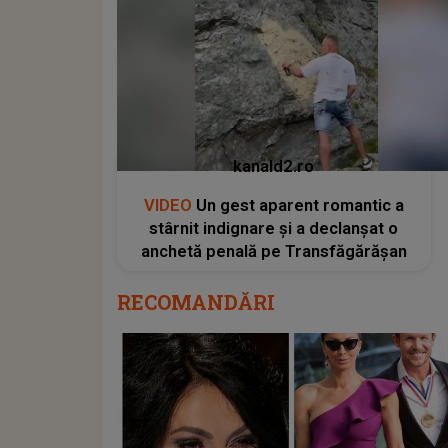
kanald2.ro
VIDEO
Un gest aparent romantic a
stârnit indignare și a declanșat o
anchetă penală pe Transfăgărășan
RECOMANDĂRI