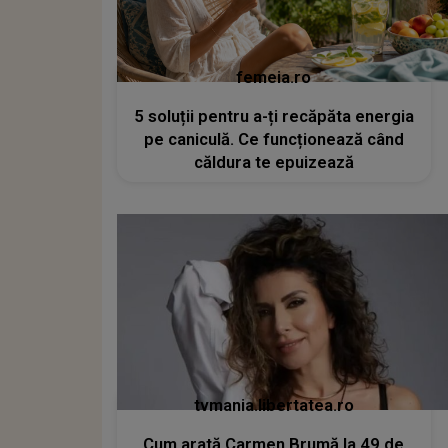
femeia.ro
5 soluții pentru a-ți recăpăta energia
pe caniculă. Ce funcționează când
căldura te epuizează
tvmania.libertatea.ro
Cum arată Carmen Brumă la 49 de