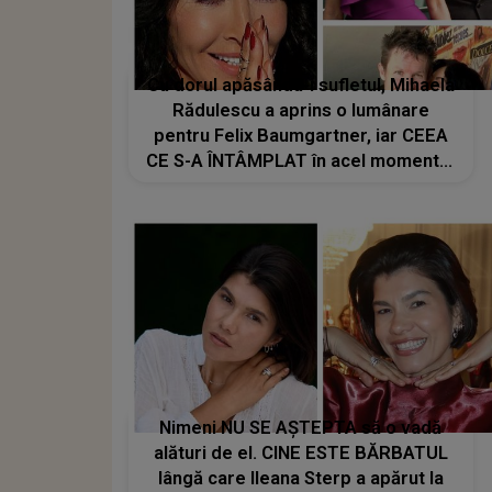
Cu dorul apăsându-i sufletul, Mihaela
Rădulescu a aprins o lumânare
pentru Felix Baumgartner, iar CEEA
CE S-A ÎNTÂMPLAT în acel moment i-
a adus LACRIMI și un ZÂMBET
NEAȘTEPTAT: "Când am deschis
ochii, un..."
Nimeni NU SE AȘTEPTA să o vadă
alături de el. CINE ESTE BĂRBATUL
lângă care Ileana Sterp a apărut la