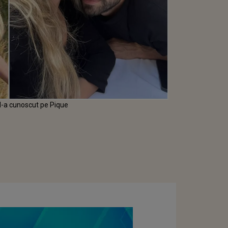
 l-a cunoscut pe Pique