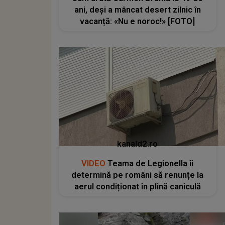
ani, deși a mâncat desert zilnic în
vacanță: «Nu e noroc!» [FOTO]
kanald2.ro
VIDEO
Teama de Legionella îi
determină pe români să renunțe la
aerul condiționat în plină caniculă