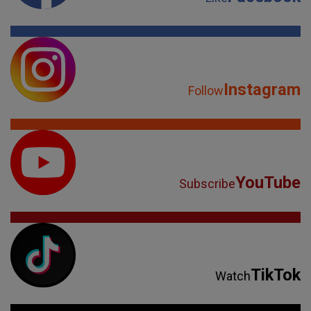
Instagram
Follow
YouTube
Subscribe
TikTok
Watch