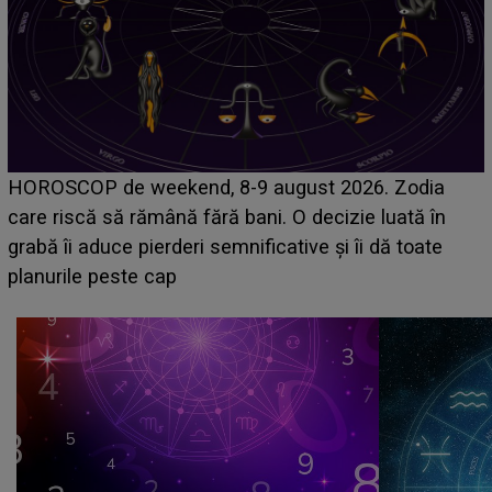
Emanuel a ținut ACEST DETALIU ASCUNS până
acum! În fața Alexandrei, concurentul din Casa Iubirii
face o MĂRTURISIRE NEAȘTEPTATĂ despre mama
sa: "I-am spus și ei în față, eu nu te iubesc pentru
că..."