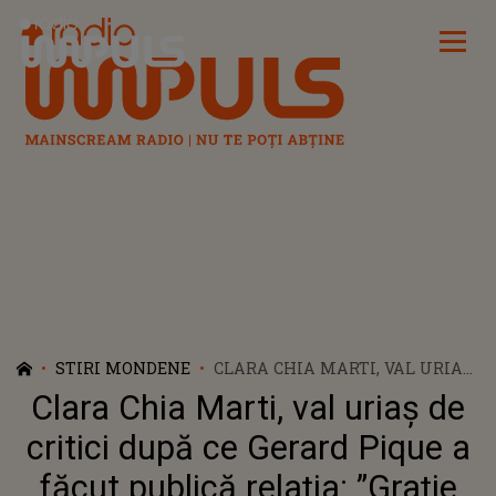
Radio Impuls
STIRI MONDENE
CLARA CHIA MARTI, VAL URIAȘ
DE CRITICI DUPĂ CE GERARD
Clara Chia Marti, val uriaș de
PIQUE A FĂCUT PUBLICĂ
RELAȚIA: ”GRAȚIE SHAKIREI ÎI
critici după ce Gerard Pique a
CUNOAȘTEM PE CLOVN ȘI PE
făcut publică relația: ”Grație
CASIO”