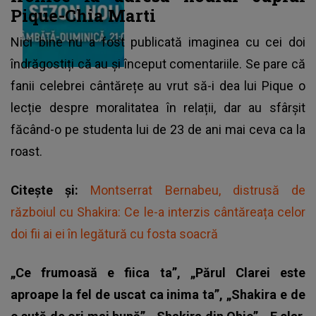
Pique-Chia Marti
Nici bine nu a fost publicată imaginea cu cei doi
îndrăgostiți că au și început comentariile. Se pare că
fanii celebrei cântărețe au vrut să-i dea lui
Pique
o
lecție despre moralitatea în relații, dar au sfârșit
făcând-o pe studenta lui de 23 de ani mai ceva ca la
roast.
Citește și:
Montserrat Bernabeu, distrusă de
războiul cu Shakira: Ce le-a interzis cântăreața celor
doi fii ai ei în legătură cu fosta soacră
„Ce frumoasă e fiica ta”, „Părul Clarei este
aproape la fel de uscat ca inima ta”, „Shakira e de