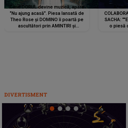
Când DORUL devine muzică, apare
Armin 
"Nu ajung acasă". Piesa lansată de
COLABORAR
Theo Rose și DOMINO îi poartă pe
SACHA: ""E
ascultători prin AMINTIRI și
o piesă 
REGĂSIRI, iar drumul emoțiilor
imediat pre
trece prin sufletul publicului:
cu mine șt
"Pentru toți cei care au plecat
păstrăm do
departe ca să le fie mai bine"
DIVERTISMENT