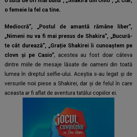
o sută de ori mai bună”, „Shakira din Ohio”, „E clar,
o femeie la fel ca tine.
Mediocră”, „Postul de amantă rămâne liber”,
„Nimeni nu va fi mai presus de Shakira”, „Bucură-
te cât durează”, „Grație Shakirei îi cunoaștem pe
clovn și pe Casio”
, acestea au fost doar câteva
dintre miile de mesaje lăsate de oameni din toată
lumea în dreptul selfie-ului. Aceștia s-au legat și de
versurile noii piese a Shakirei, dar și de felul în care
aceasta ar fi aflat de aventura tatălui copiilor ei.