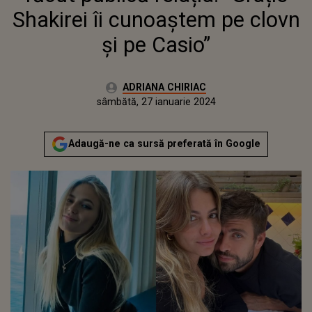
Shakirei îi cunoaștem pe clovn
și pe Casio”
Autor:
ADRIANA CHIRIAC
Publicat:
duminică, 29 ianuarie 2023
Actualizat:
sâmbătă, 27 ianuarie 2024
Adaugă-ne ca sursă preferată în Google