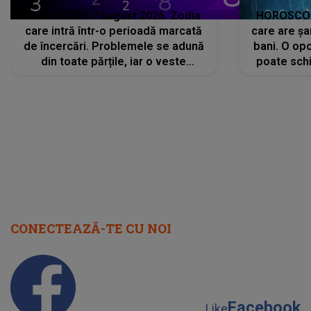
HOROSCOP 7 august 2026. Zodia
HOROSCOP 
care intră într-o perioadă marcată
care are șa
de încercări. Problemele se adună
bani. O opo
din toate părțile, iar o veste
poate schi
neașteptată îi dă planurile peste
la
cap
CONECTEAZĂ-TE CU NOI
Facebook
Like