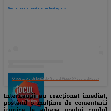
Vezi această postare pe Instagram
O postare distribuită de Gerard Piqué (@3gerardpique)
Internauții au reacționat imediat,
postând o mulțime de comentarii
ironice la adresa noului cuplul