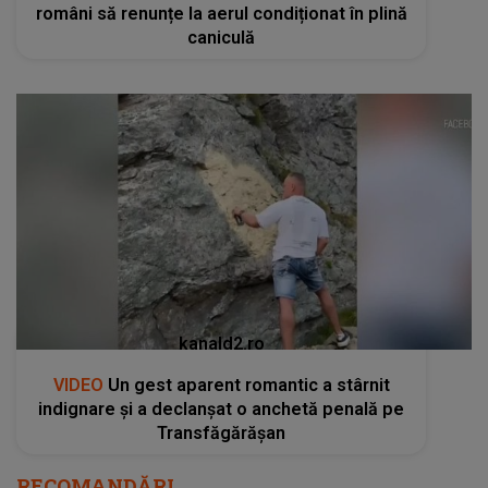
români să renunțe la aerul condiționat în plină
caniculă
kanald2.ro
VIDEO
Un gest aparent romantic a stârnit
indignare și a declanșat o anchetă penală pe
Transfăgărășan
RECOMANDĂRI