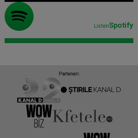
Spotify
Listen
Parteneri: