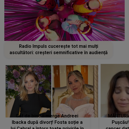
Radio Impuls cucerește tot mai mulți
ascultători: creșteri semnificative în audiență
Cât de bine îi merge Andreei
MĂRTURIA
Ibacka după divorț! Fosta soție a
Pușcău!
lui Cabral a întors toate privirile în
cancer dato