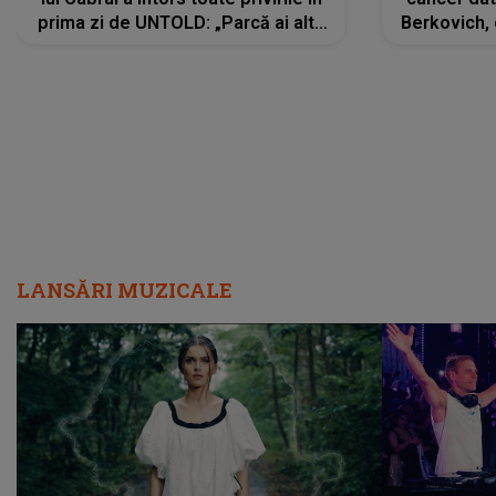
prima zi de UNTOLD: „Parcă ai altă
Berkovich, 
strălucire, emani putere,
accident ru
încredere, siguranță...”
Dacă nu 
LANSĂRI MUZICALE