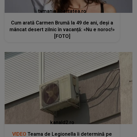
tvmania.libertatea.ro
Cum arată Carmen Brumă la 49 de ani, deși a
mâncat desert zilnic în vacanță: «Nu e noroc!»
[FOTO]
kanald2.ro
VIDEO
Teama de Legionella îi determină pe