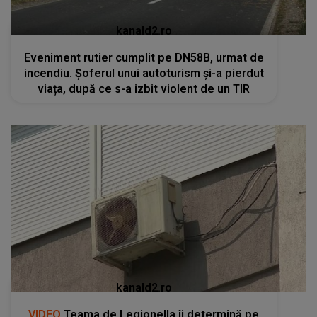
kanald2.ro
Eveniment rutier cumplit pe DN58B, urmat de
incendiu. Șoferul unui autoturism și-a pierdut
viața, după ce s-a izbit violent de un TIR
kanald2.ro
VIDEO
Teama de Legionella îi determină pe