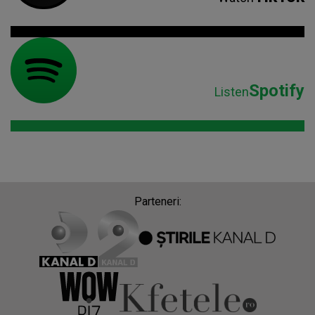
Spotify
Listen
Parteneri: