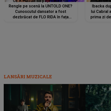
CE A PUTUT să pățească Emil
Cât de b
Rengle pe scenă la UNTOLD ONE?
Ibacka dup
Cunoscutul dansator a fost
lui Cabral a
dezbrăcat de FLO RIDA în fața
prima zi d
tuturor: „Mi-a dat hainele lui. Ce s-a
strălu
întâmplat mai exact...”
încre
LANSĂRI MUZICALE