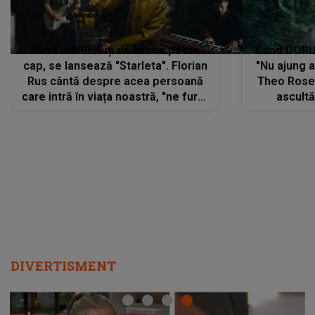
Când IUBIREA îți dă lumea peste
Când DORUL
cap, se lansează "Starleta". Florian
"Nu ajung 
Rus cântă despre acea persoană
Theo Rose 
care intră în viața noastră, "ne fură"
ascultă
toate PRIVIRILE, toate GÂNDURILE,
REGĂSIRI
tot UNIVERSUL și fără să ne dăm
trece pr
seama, ajunge să fie motivul
"Pentru t
pentru care zâmbim
departe 
DIVERTISMENT