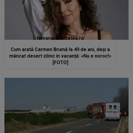
tvmania.libertatea.ro
Cum arată Carmen Brumă la 49 de ani, deși a
mâncat desert zilnic în vacanță: «Nu e noroc!»
[FOTO]