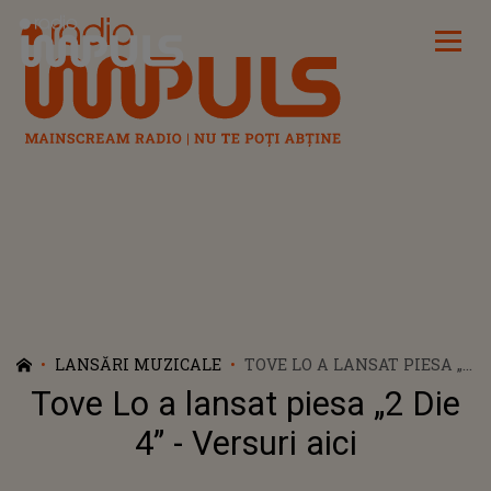
Radio Impuls
LANSĂRI MUZICALE
TOVE LO A LANSAT PIESA „2
DIE 4” - VERSURI AICI
Tove Lo a lansat piesa „2 Die
4” - Versuri aici