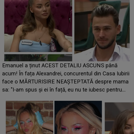
Emanuel a ținut ACEST DETALIU ASCUNS până
acum! În fața Alexandrei, concurentul din Casa Iubirii
face o MĂRTURISIRE NEAȘTEPTATĂ despre mama
p
sa: "I-am spus și ei în față, eu nu te iubesc pentru
că..."