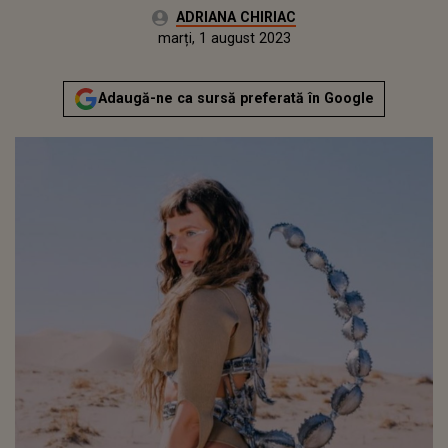
Autor:
ADRIANA CHIRIAC
Publicat:
luni, 1 august 2022
Actualizat:
marți, 1 august 2023
Adaugă-ne ca sursă preferată în Google