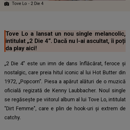
Tove Lo - 2 Die 4
Tove Lo a lansat un nou single melancolic,
intitulat „2 Die 4”. Dacă nu l-ai ascultat, îi poți
da play aici!
„2 Die 4” este un imn de dans înflăcărat, feroce și
nostalgic, care preia hitul iconic al lui Hot Butter din
1972, „Popcorn”. Piesa a apărut alături de o muzică
oficială regizată de Kenny Laubbacher. Noul single
se regăsește pe viitorul album al lui Tove Lo, intitulat
"Dirt Femme", care e plin de hook-uri şi extrem de
catchy.