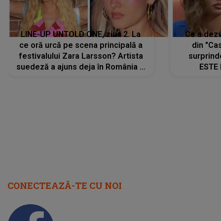
LINE-UP UNTOLD ONE, ziua 2. La
Ce a dezv
ce oră urcă pe scena principală a
din "Cas
festivalului Zara Larsson? Artista
surprind
suedeză a ajuns deja în România și
ESTE 
s-a filmat din camera de hotel
Alexandr
faptului 
IMED
CONECTEAZĂ-TE CU NOI