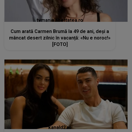
tvmania.libertatea.ro
Cum arată Carmen Brumă la 49 de ani, deși a
mâncat desert zilnic în vacanță: «Nu e noroc!»
[FOTO]
kanald2.ro