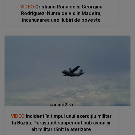
VIDEO
Cristiano Ronaldo și Georgina
Rodriguez: Nunta de vis în Madeira,
încununarea unei Iubiri de poveste
kanald2.ro
VIDEO
Incident în timpul unui exercițiu militar
la Buzău: Parașutist suspendat sub avion și
alt militar rănit la aterizare