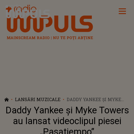
Radio Impuls
LANSĂRI MUZICALE
DADDY YANKEE ȘI MYKE
TOWERS AU LANSAT
Daddy Yankee și Myke Towers
VIDEOCLIPUL PIESEI
„PASATIEMPO”
au lansat videoclipul piesei
„Pasatiempo”