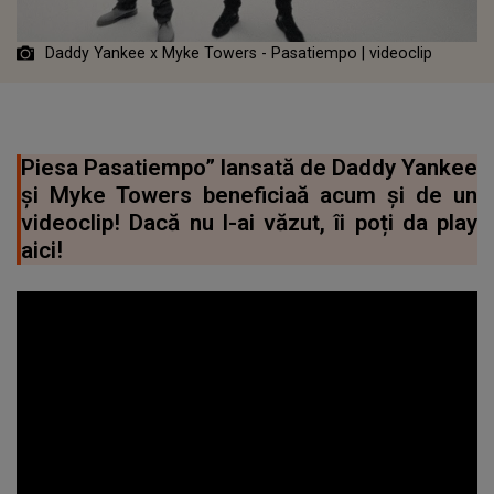
Daddy Yankee x Myke Towers - Pasatiempo | videoclip
Piesa Pasatiempo” lansată de Daddy Yankee
și Myke Towers beneficiaă acum și de un
videoclip! Dacă nu l-ai văzut, îi poți da play
aici!