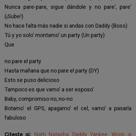
Nunca pare-pare, sigue dándole y no pare', pare'
(¡Sube!)
No hace falta más nadie si andas con Daddy (Boss)
Tú y yo solo' montamo' un party (Un party)
Que
no pare el party
Hasta mañana que no pare el party (DY)
Esto se puso delicioso
Tampoco es que vamo' a ser esposo'
Baby, compromiso no, no-no
Botamo' el GPS, apagamo' el cel, vamo' a pasarla
fabuloso
Citeste si:
Natti Natasha, Daddy Yankee, Wisin și