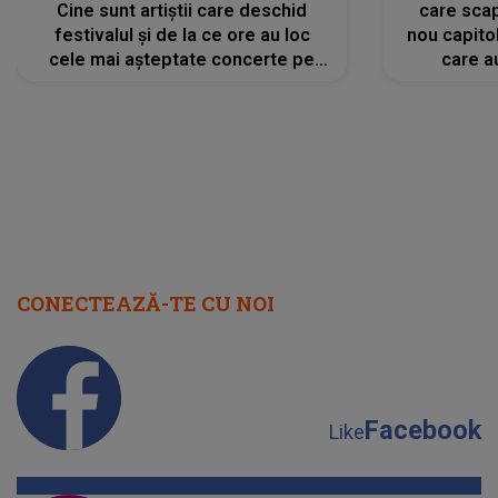
Cine sunt artiștii care deschid
care scap
festivalul și de la ce ore au loc
nou capitol
cele mai așteptate concerte pe
care a
scena principală?
perioadă 
CONECTEAZĂ-TE CU NOI
Facebook
Like