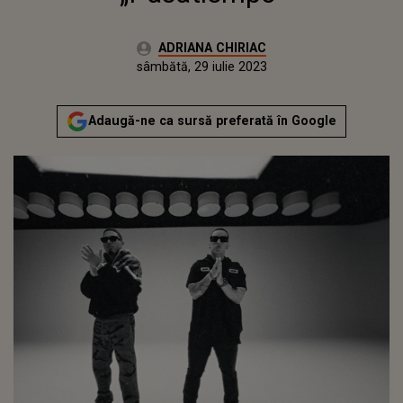
Autor:
ADRIANA CHIRIAC
Publicat:
vineri, 29 iulie 2022
Actualizat:
sâmbătă, 29 iulie 2023
Adaugă-ne ca sursă preferată în Google