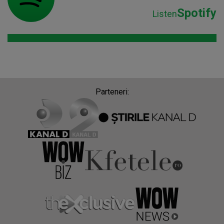
Spotify
Listen
Parteneri: