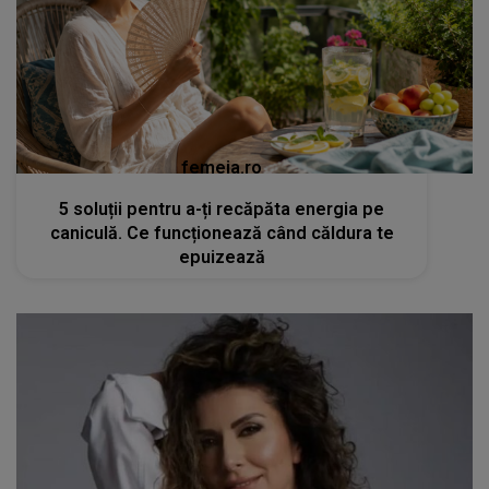
femeia.ro
5 soluții pentru a-ți recăpăta energia pe
caniculă. Ce funcționează când căldura te
epuizează