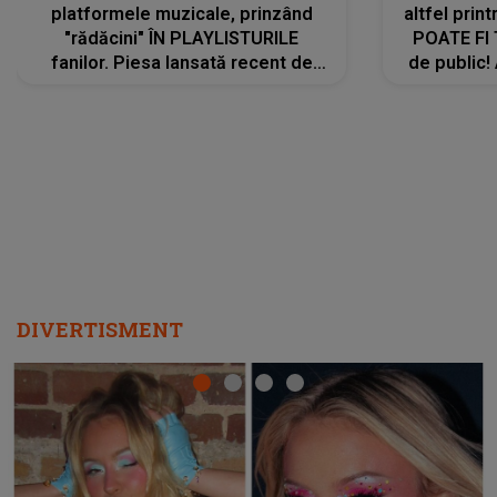
platformele muzicale, prinzând
altfel prin
"rădăcini" ÎN PLAYLISTURILE
POATE FI
fanilor. Piesa lansată recent de
de public!
Ariana Grande îi face pe
a lansat V
ascultători SĂ O ASCULTE PE
REPEAT
DIVERTISMENT