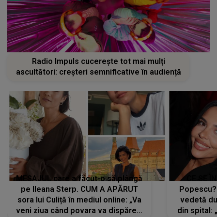
Radio Impuls cucerește tot mai mulți
ascultători: creșteri semnificative în audiență
MESAJUL care a făcut-o să plângă
CE SE Î
pe Ileana Sterp. CUM A APĂRUT
Popescu?
sora lui Culiță în mediul online: „Va
vedetă du
veni ziua când povara va dispărea,
din spital: