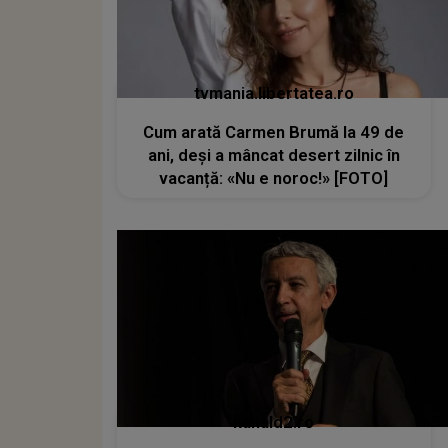
tvmania.libertatea.ro
Cum arată Carmen Brumă la 49 de
ani, deși a mâncat desert zilnic în
vacanță: «Nu e noroc!» [FOTO]
kanald2.ro