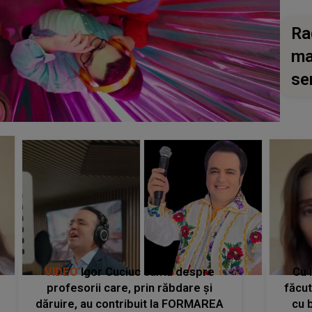
Ra
ma
se
VIDEO
Igor Cuciuc cântă despre
Cu 
profesorii care, prin răbdare și
făcu
dăruire, au contribuit la FORMAREA
cu 