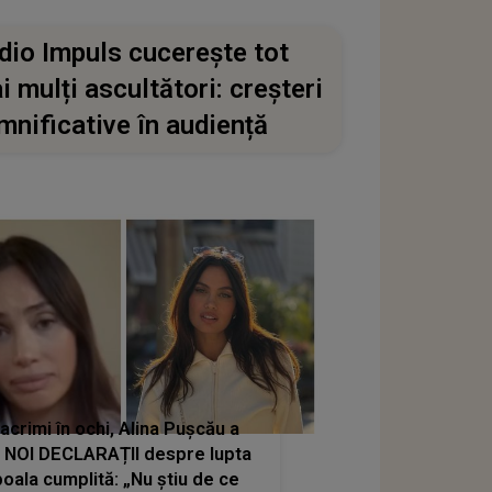
dio Impuls cucerește tot
i mulți ascultători: creșteri
mnificative în audiență
lacrimi în ochi, Alina Pușcău a
t NOI DECLARAȚII despre lupta
boala cumplită: „Nu știu de ce