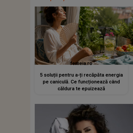
femeia.ro
5 soluții pentru a-ți recăpăta energia
pe caniculă. Ce funcționează când
căldura te epuizează