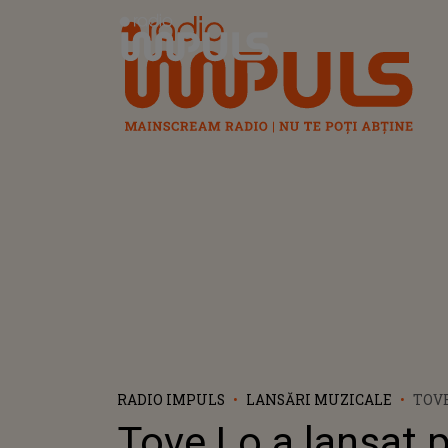
Radio Impuls
RADIO IMPULS
LANSĂRI MUZICALE
TOVE
ONE 
Tove Lo a lansat 
LUC