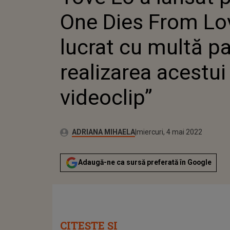
LA R
One Dies From Lov
VIDE
lucrat cu multă pa
realizarea acestui
videoclip”
Publicat:
Autor:
miercuri, 4 mai 2022
Actualizat:
ADRIANA MIHAELA
miercuri, 4 mai 2022
Adaugă-ne ca sursă preferată în Google
CITEȘTE ȘI