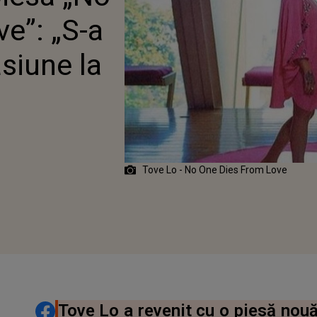
EALIZAREA ACESTUI
e”: „S-a
OCLIP”
siune la
Tove Lo - No One Dies From Love
DISTRIBUIE ARTICOLUL
Tove Lo a revenit cu o piesă nouă