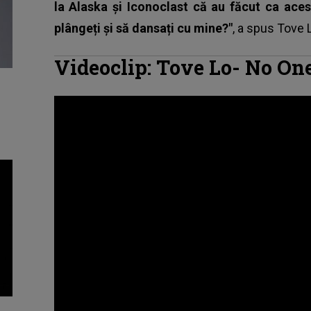
la Alaska și Iconoclast că au făcut ca acest
plângeți și să dansați cu mine?"
, a spus
Tove 
Videoclip: Tove Lo- No On