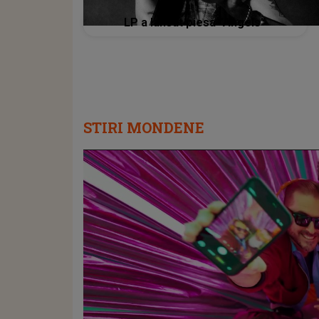
LP a lansat piesa ”Angels”
STIRI MONDENE