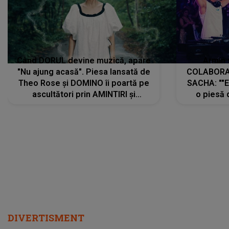
Când DORUL devine muzică, apare
Armin 
"Nu ajung acasă". Piesa lansată de
COLABORAR
Theo Rose și DOMINO îi poartă pe
SACHA: ""E
ascultători prin AMINTIRI și
o piesă 
REGĂSIRI, iar drumul emoțiilor
imediat pre
trece prin sufletul publicului:
cu mine șt
"Pentru toți cei care au plecat
păstrăm do
departe ca să le fie mai bine"
DIVERTISMENT