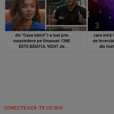
Ce a dezvăluit noua concurentă
HOROSCOP 
din "Casa Iubirii" l-a luat prin
care intră
surprindere pe Emanuel. CINE
de încercă
ESTE BĂIATUL VIZAT de
din toat
Alexandra?! Aflându-se în fața
neașteptat
faptului împlinit, A RECUNOSCUT
IMEDIAT: "Am avut..."
CONECTEAZĂ-TE CU NOI