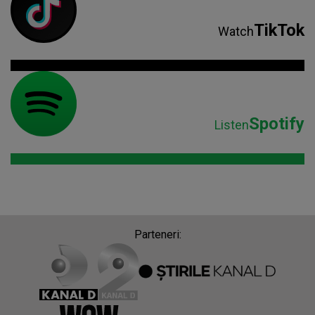
TikTok
Watch
Spotify
Listen
Parteneri: