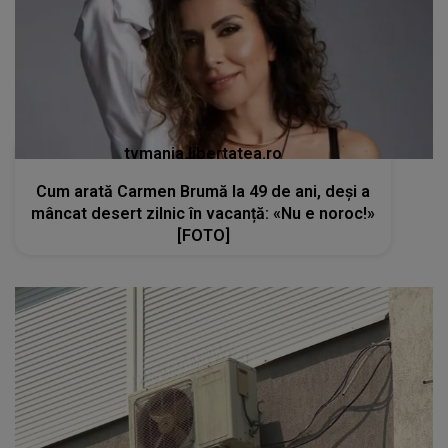
tvmania.libertatea.ro
Cum arată Carmen Brumă la 49 de ani, deși a
mâncat desert zilnic în vacanță: «Nu e noroc!»
[FOTO]