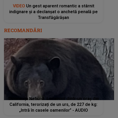
VIDEO
Un gest aparent romantic a stârnit
indignare și a declanșat o anchetă penală pe
Transfăgărășan
RECOMANDĂRI
Dimineața Nebună: Localnicii dintr-un oraș din
California, terorizați de un urs, de 227 de kg:
„Intră în casele oamenilor” - AUDIO