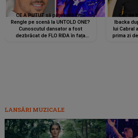
CE A PUTUT să pățească Emil
Cât de b
Rengle pe scenă la UNTOLD ONE?
Ibacka dup
Cunoscutul dansator a fost
lui Cabral a
dezbrăcat de FLO RIDA în fața
prima zi d
tuturor: „Mi-a dat hainele lui. Ce s-a
strălu
întâmplat mai exact...”
încre
LANSĂRI MUZICALE