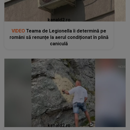
kanald2.ro
VIDEO
Teama de Legionella îi determină pe
români să renunțe la aerul condiționat în plină
caniculă
kanald2.ro