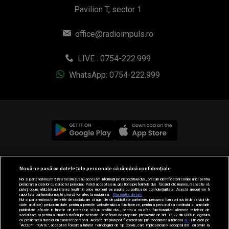
Pavilion T, sector 1
office@radioimpuls.ro
LIVE : 0754-222.999
WhatsApp: 0754-222.999
© 2019-2026 DOGAN MEDIA INTERNATIONAL SA, Toate
Nouă ne pasă ca datele tale personale să rămână confidențiale
drepturile rezervate.
Noi și partenerii noștri
589
stocăm și/sau accesăm informații pe dispozitivul dvs., precum identificatorii cookie unici pentru
prelucrarea datelor cu caracter personal. Puteți accepta sau gestiona preferințele dvs. făcând clic mai jos, respectiv vă
puteți opune utilizării unui interes legitim în orice moment pe pagina cu politica de confidențialitate. Aceste alegeri vor fi
raportate partenerilor noștri și nu vă vor afecta navigarea.
Mai multe detalii
Noi si partenerii nostri (retelele de socializare si agentiile de publicitate partenere, precum si furnizorii nostri de servicii de
date analitice) prelucram date pentru a permite website-ului sa functioneze, pentru a personaliza continutul si anunturile
publicitare afisate in functie de interesele si/sau profilul dvs., pentru a va oferi functionalitati aferente retelelor de
socializare si pentru a analiza traficul pe website. Beneficiati de drepturile prevazute de art. 15-22 din GDPR in legatura
cu prelucrarea datelor cu caracter personal. Aceste drepturi pot fi exercitate prin modalitatea indicata
aici
. Prin click pe
“ACCEPT TOATE”, acceptati folosirea tuturor Tehnologiilor de tip Cookie, care implica inclusiv acceptul dvs. cu privire la