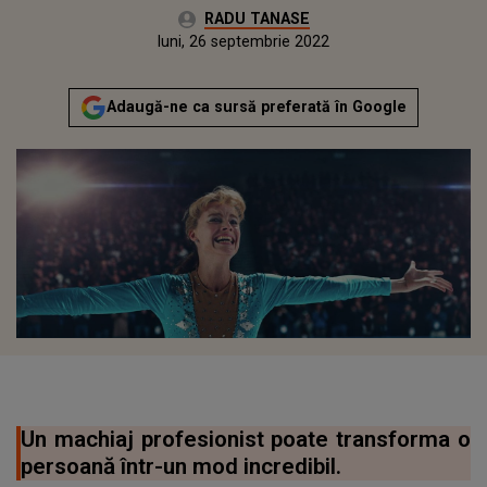
Autor:
RADU TANASE
Publicat:
duminică, 26 septembrie 2021
Actualizat:
luni, 26 septembrie 2022
Adaugă-ne ca sursă preferată în Google
Un machiaj profesionist poate transforma o
persoană într-un mod incredibil.