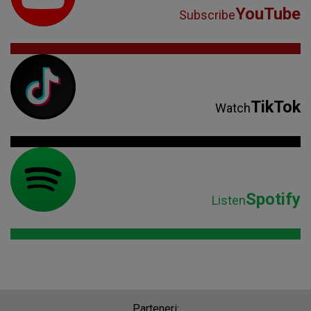
YouTube
Subscribe
TikTok
Watch
Spotify
Listen
Parteneri: