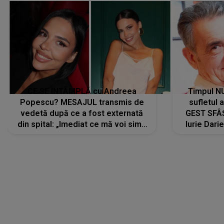
CE SE ÎNTÂMPLĂ cu Andreea
Timpul N
Popescu? MESAJUL transmis de
sufletul 
vedetă după ce a fost externată
GEST SFÂȘ
din spital: „Imediat ce mă voi simți
Iurie Dari
mai bine...”
măsură ce