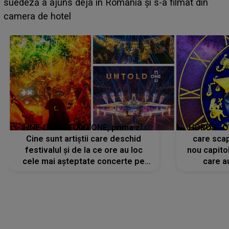
BĂIATUL VIZAT de Alexandra?! Aflându-se în fața
faptului împlinit, A RECUNOSCUT IMEDIAT: "Am
avut..."
LINE-UP UNTOLD ONE, prima zi.
HOROSCOP 
Cine sunt artiștii care deschid
care scap
festivalul și de la ce ore au loc
nou capitol
cele mai așteptate concerte pe
care a
scena principală?
perioadă 