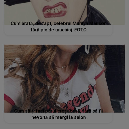
Cum arată, de fapt, celebrul Marilyn Manson
fără pic de machiaj. FOTO
Cum să-ți faci părul creț acasă, fără să fii
nevoită să mergi la salon