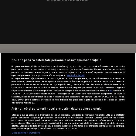
Nouă ne pasă ca datele tale personale să rămână confidențiale
Noi și partenerii noștri
589
stocăm și/sau accesăm informații pe dispozitivul dvs., precum identificatorii cookie unici pentru
prelucrarea datelor cu caracter personal. Puteți accepta sau gestiona preferințele dvs. făcând clic mai jos, respectiv vă
puteți opune utilizării unui interes legitim în orice moment pe pagina cu politica de confidențialitate. Aceste alegeri vor fi
raportate partenerilor noștri și nu vă vor afecta navigarea.
Mai multe detalii
Noi si partenerii nostri (retelele de socializare si agentiile de publicitate partenere, precum si furnizorii nostri de servicii de
date analitice) prelucram date pentru a permite website-ului sa functioneze, pentru a personaliza continutul si anunturile
publicitare afisate in functie de interesele si/sau profilul dvs., pentru a va oferi functionalitati aferente retelelor de
socializare si pentru a analiza traficul pe website. Beneficiati de drepturile prevazute de art. 15-22 din GDPR in legatura
cu prelucrarea datelor cu caracter personal. Aceste drepturi pot fi exercitate prin modalitatea indicata
aici
. Prin click pe
“ACCEPT TOATE”, acceptati folosirea tuturor Tehnologiilor de tip Cookie, care implica inclusiv acceptul dvs. cu privire la
stocarea/accesarea informatiilor de catre Vendor-ii cu care colaboram. Prin click pe “VREAU SA MODIFIC SETARILE
INDIVIDUAL” puteti schimba preferintele in mod individual, mai putin cele legate de cookie strict necesare pentru
functionarea website-ului.
Atât noi, cât și partenerii noștri prelucrăm datele pentru a oferi:
Stocarea și/sau accesarea informațiilor de pe un dispozitiv. Măsurarea performanței reclamelor. Utilizarea profilurilor
pentru selectarea conținutului personalizat. Dezvoltarea și îmbunătățirea serviciilor. Crearea profilurilor de conținut
personalizat. Utilizarea profilurilor pentru selectarea publicității personalizate. Crearea profilurilor pentru publicitate
personalizată. Măsurarea performanței conținutului. Înțelegerea publicului prin statistici sau combinații de date din surse
diferite. Utilizarea de date limitate pentru a selecta publicitatea. Utilizarea datelor limitate pentru a selecta conținutul.
Date precise de geolocație și identificarea prin scanarea dispozitivului.
Listă parteneri (furnizori)