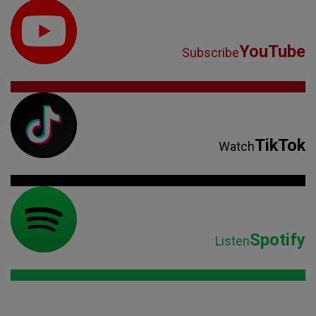
YouTube
Subscribe
TikTok
Watch
Spotify
Listen