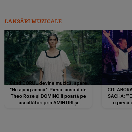
LANSĂRI MUZICALE
Când DORUL devine muzică, apare
Armin 
"Nu ajung acasă". Piesa lansată de
COLABORAR
Theo Rose și DOMINO îi poartă pe
SACHA: ""E
ascultători prin AMINTIRI și
o piesă 
REGĂSIRI, iar drumul emoțiilor
imediat pre
trece prin sufletul publicului:
cu mine șt
"Pentru toți cei care au plecat
păstrăm do
departe ca să le fie mai bine"