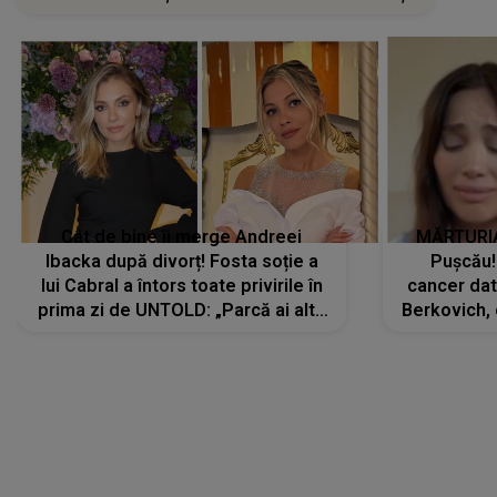
Cât de bine îi merge Andreei
MĂRTURIA
Ibacka după divorț! Fosta soție a
Pușcău!
lui Cabral a întors toate privirile în
cancer dato
prima zi de UNTOLD: „Parcă ai altă
Berkovich, 
strălucire, emani putere,
accident ru
încredere, siguranță...”
Dacă nu 