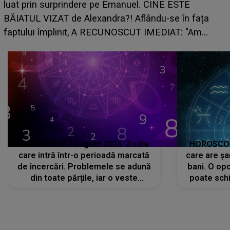
care riscă să rămână fără bani. O decizie luată în
grabă îi aduce pierderi semnificative și îi dă toate
planurile peste cap
c
HOROSCOP 7 august 2026. Zodia
HOROSCOP 
care intră într-o perioadă marcată
care are șa
de încercări. Problemele se adună
bani. O opo
din toate părțile, iar o veste
poate schi
neașteptată îi dă planurile peste
la
cap