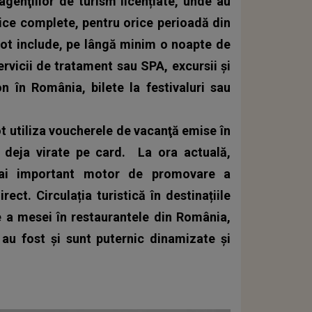
enţiilor de turism licențiate, unde au
tice complete, pentru orice perioadă din
pot include, pe lângă minim o noapte de
ervicii de tratament sau SPA, excursii și
on în România, bilete la festivaluri sau
ot utiliza voucherele de vacanţă emise în
t deja virate pe card.
La ora actuală,
mai important motor de promovare a
rect. Circulația turistică în destinațiile
re a mesei în restaurantele din România,
a au fost și sunt puternic dinamizate și