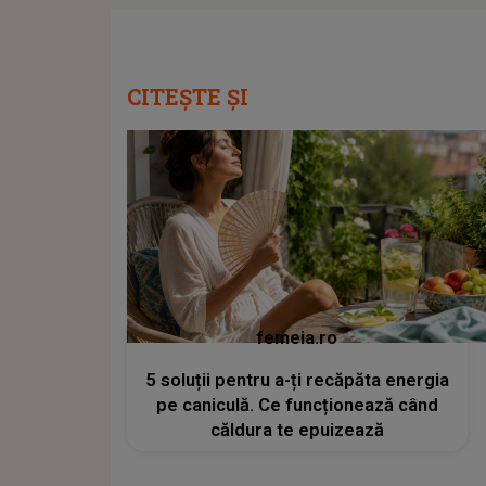
CITEȘTE ȘI
femeia.ro
5 soluții pentru a-ți recăpăta energia
pe caniculă. Ce funcționează când
căldura te epuizează