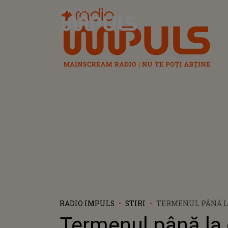
Radio Impuls
RADIO IMPULS
STIRI
TERMENUL PÂNĂ LA
FOLOSITE VOCHERE
Termenul până la
ANII PRECEDENȚI!