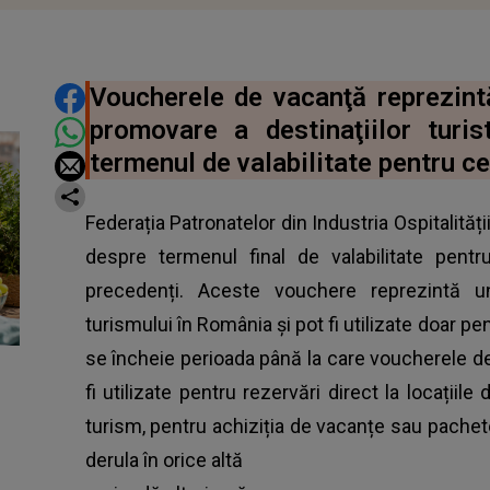
DISTRIBUIE ARTICOLUL
Voucherele de vacanţă reprezin
promovare a destinaţiilor turi
termenul de valabilitate pentru ce
Federația Patronatelor din Industria Ospitalită
despre termenul final de valabilitate pent
precedenți. Aceste vouchere reprezintă 
turismului în România și pot fi utilizate doar pen
se încheie perioada până la care voucherele d
fi utilizate pentru rezervări direct la locațiil
turism, pentru achiziția de vacanțe sau pachete
derula în orice altă