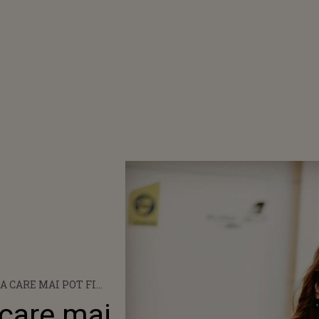
 CARE MAI POT FI
LE DE VACANȚĂ DIN
 care mai
 ANUNȚUL FĂCUT DE