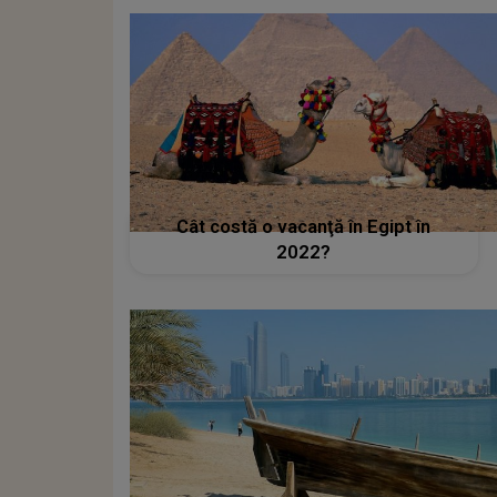
Cât costă o vacanţă în Egipt în
2022?