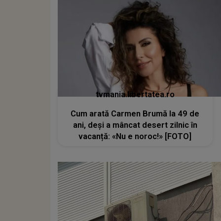
tvmania.libertatea.ro
Cum arată Carmen Brumă la 49 de
ani, deși a mâncat desert zilnic în
vacanță: «Nu e noroc!» [FOTO]