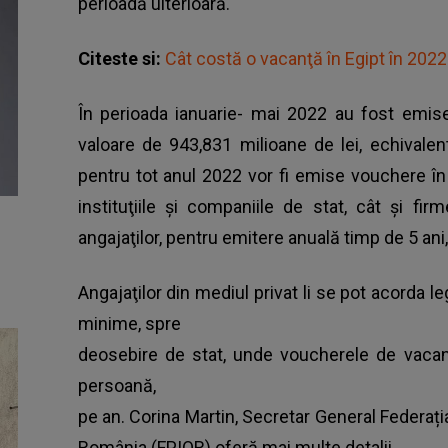
perioadă ulterioară.
Citeste si:
Cât costă o vacanţă în Egipt în 2022
În perioada ianuarie- mai 2022 au fost emis
valoare de 943,831 milioane de lei, echivalen
pentru tot anul 2022 vor fi emise vouchere în
instituţiile şi companiile de stat, cât şi f
angajaţilor, pentru emitere anuală timp de 5 an
Angajaţilor din mediul privat li se pot acorda le
minime, spre
deosebire de stat, unde
voucherele de vaca
persoană,
pe an. Corina Martin, Secretar General Federația 
România (FPIOR) oferă mai multe detalii.