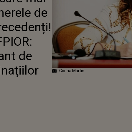
 IMPORTANT DE
cherele de
INAŢIILOR TURISTICE”
recedenți!
FPIOR:
ant de
naţiilor
Corina Martin