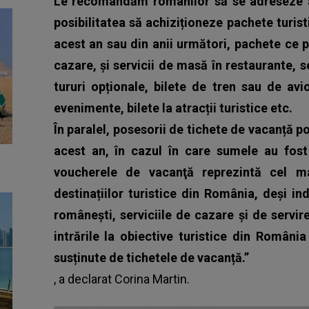
Le recomandăm românilor să se adreseze ag
posibilitatea să achiziționeze pachete turis
acest an sau din anii următori, pachete ce 
cazare, și servicii de masă în restaurante, s
tururi opționale, bilete de tren sau de avi
evenimente, bilete la atracții turistice etc.
În paralel, posesorii de tichete de vacanță p
acest an, în cazul în care sumele au fos
voucherele de vacanţă reprezintă cel 
destinațiilor turistice din România, deși indi
românești, serviciile de cazare și de servi
intrările la obiective turistice din Români
susținute de tichetele de vacanță.”
, a declarat Corina Martin.