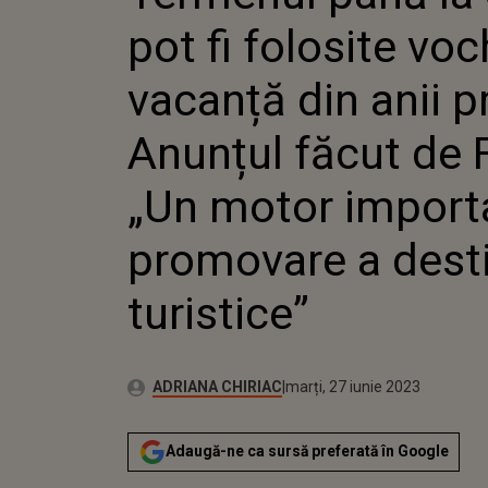
FPIOR: „UN MOTOR
pot fi folosite vo
PROMOVARE A DEST
vacanță din anii p
Anunțul făcut de 
„Un motor import
promovare a desti
turistice”
Publicat:
Autor:
luni, 27 iunie 2022
Actualizat:
ADRIANA CHIRIAC
marți, 27 iunie 2023
Adaugă-ne ca sursă preferată în Google