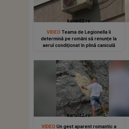
kanald2.ro
VIDEO
Teama de Legionella îi
determină pe români să renunțe la
aerul condiționat în plină caniculă
kanald2.ro
VIDEO
Un gest aparent romantic a