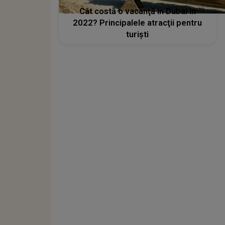
Cât costă o vacanţă în Dubai în
2022? Principalele atracţii pentru
turişti