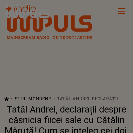
Radio Impuls
STIRI MONDENE
TATĂL ANDREI, DECLARAȚII
DESPRE CĂSNICIA FIICEI SALE
Tatăl Andrei, declarații despre
CU CĂTĂLIN MĂRUȚĂ! CUM SE
ÎNŢELEG CEI DOI, DE FAPT: „EA
căsnicia fiicei sale cu Cătălin
ÎȘI TRĂIEȘTE VIAȚA, EA ȘTIE
Măruță! Cum se înţeleg cei doi,
CEL MAI BINE”