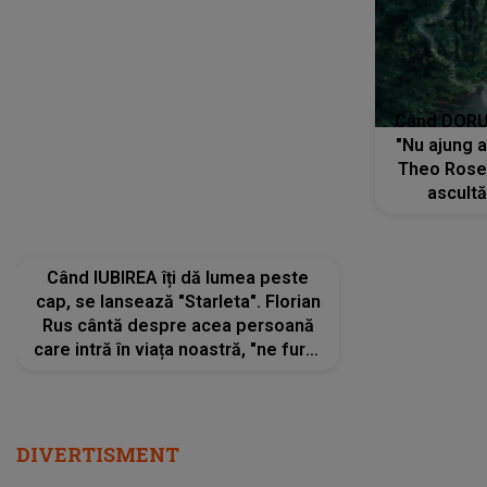
Când IUBIREA îți dă lumea peste
Când DORUL
cap, se lansează "Starleta". Florian
"Nu ajung 
Rus cântă despre acea persoană
Theo Rose 
care intră în viața noastră, "ne fură"
ascultă
toate PRIVIRILE, toate GÂNDURILE,
REGĂSIRI
tot UNIVERSUL și fără să ne dăm
trece pr
seama, ajunge să fie motivul
"Pentru t
pentru care zâmbim
departe 
DIVERTISMENT