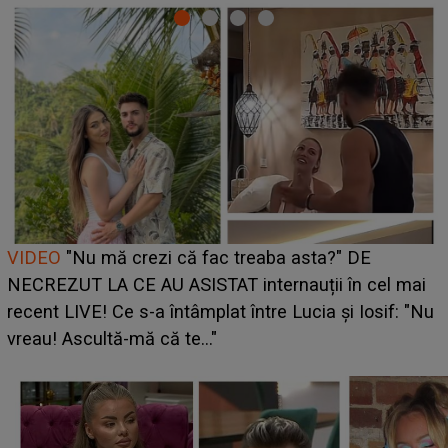
Cine este Bianca, tânăra clujeancă luată pe scenă la
UNTOLD ONE de Zara Larsson? Aceasta a dezvăluit
ce i-a spus artista suedeză în culise: „Nu am fost
pregătită...”