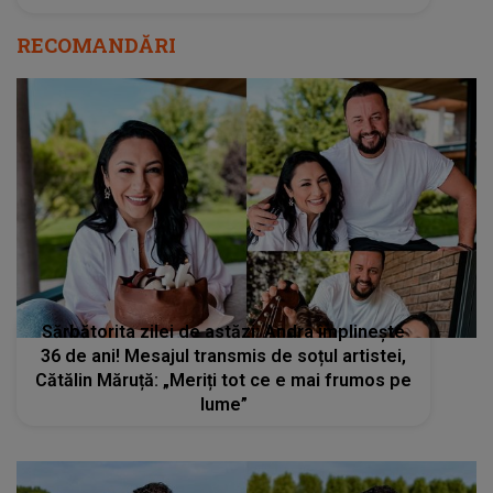
RECOMANDĂRI
Sărbătorita zilei de astăzi: Andra împlinește
36 de ani! Mesajul transmis de soțul artistei,
Cătălin Măruță: „Meriți tot ce e mai frumos pe
lume”