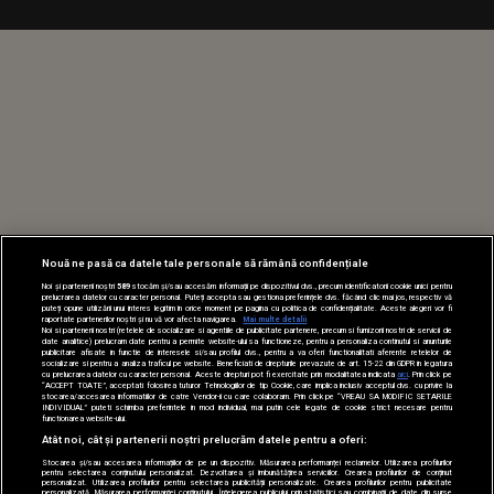
Nouă ne pasă ca datele tale personale să rămână confidențiale
Noi și partenerii noștri
589
stocăm și/sau accesăm informații pe dispozitivul dvs., precum identificatorii cookie unici pentru
prelucrarea datelor cu caracter personal. Puteți accepta sau gestiona preferințele dvs. făcând clic mai jos, respectiv vă
puteți opune utilizării unui interes legitim în orice moment pe pagina cu politica de confidențialitate. Aceste alegeri vor fi
raportate partenerilor noștri și nu vă vor afecta navigarea.
Mai multe detalii
Noi si partenerii nostri (retelele de socializare si agentiile de publicitate partenere, precum si furnizorii nostri de servicii de
date analitice) prelucram date pentru a permite website-ului sa functioneze, pentru a personaliza continutul si anunturile
publicitare afisate in functie de interesele si/sau profilul dvs., pentru a va oferi functionalitati aferente retelelor de
socializare si pentru a analiza traficul pe website. Beneficiati de drepturile prevazute de art. 15-22 din GDPR in legatura
cu prelucrarea datelor cu caracter personal. Aceste drepturi pot fi exercitate prin modalitatea indicata
aici
. Prin click pe
“ACCEPT TOATE”, acceptati folosirea tuturor Tehnologiilor de tip Cookie, care implica inclusiv acceptul dvs. cu privire la
stocarea/accesarea informatiilor de catre Vendor-ii cu care colaboram. Prin click pe “VREAU SA MODIFIC SETARILE
INDIVIDUAL” puteti schimba preferintele in mod individual, mai putin cele legate de cookie strict necesare pentru
functionarea website-ului.
Atât noi, cât și partenerii noștri prelucrăm datele pentru a oferi:
Stocarea și/sau accesarea informațiilor de pe un dispozitiv. Măsurarea performanței reclamelor. Utilizarea profilurilor
pentru selectarea conținutului personalizat. Dezvoltarea și îmbunătățirea serviciilor. Crearea profilurilor de conținut
personalizat. Utilizarea profilurilor pentru selectarea publicității personalizate. Crearea profilurilor pentru publicitate
personalizată. Măsurarea performanței conținutului. Înțelegerea publicului prin statistici sau combinații de date din surse