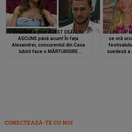
Emanuel a ținut ACEST DETALIU
LINE-UP U
ASCUNS până acum! În fața
ce oră urc
Alexandrei, concurentul din Casa
festivalul
Iubirii face o MĂRTURISIRE
suedeză a a
NEAȘTEPTATĂ despre mama sa:
s-a film
"I-am spus și ei în față, eu nu te
iubesc pentru că..."
CONECTEAZĂ-TE CU NOI