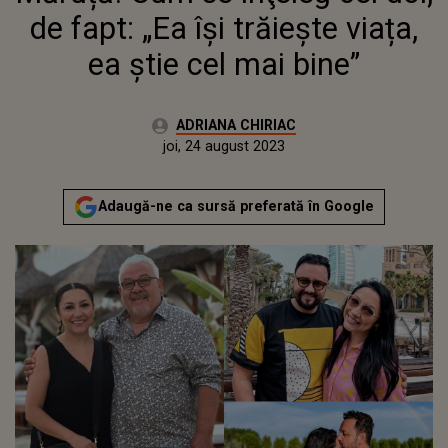
de fapt: „Ea își trăiește viața,
ea știe cel mai bine”
Autor:
ADRIANA CHIRIAC
Publicat:
miercuri, 24 august 2022
Actualizat:
joi, 24 august 2023
Adaugă-ne ca sursă preferată în Google