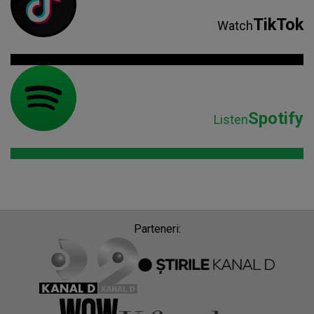
TikTok
Watch
Spotify
Listen
Parteneri: