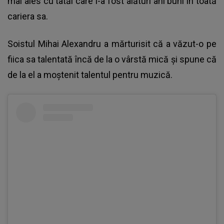
mai ales cu tatăl care i-a fost alături ani buni în toată
cariera sa.
Soistul Mihai Alexandru a mărturisit că a văzut-o pe
fiica sa talentată încă de la o vârstă mică și spune că
de la el a moștenit talentul pentru muzică.