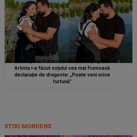
Andra, mai romantică decât te așteptai!
Artista i-a făcut soțului cea mai frumoasă
declarație de dragoste: „Poate veni orice
furtună”
STIRI MONDENE