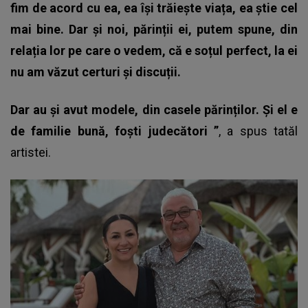
fim de acord cu ea, ea își trăiește viața, ea știe cel
mai bine. Dar și noi, părinții ei, putem spune, din
relația lor pe care o vedem, că e soțul perfect, la ei
nu am văzut certuri și discuții.
Dar au și avut modele, din casele părinților. Și el e
de familie bună, foști judecători
”
, a spus tatăl
artistei.