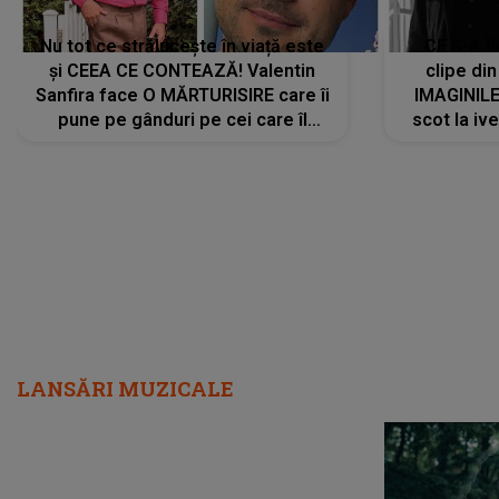
Nu tot ce strălucește în viață este
CE S-A Î
și CEEA CE CONTEAZĂ! Valentin
clipe din
Sanfira face O MĂRTURISIRE care îi
IMAGINIL
pune pe gânduri pe cei care îl
scot la ive
urmăresc în ONLINE. Mesajul
despre 
artistului este despre ceva ce
uităm cu toții, uneori: "La final, nu
vom..."
LANSĂRI MUZICALE