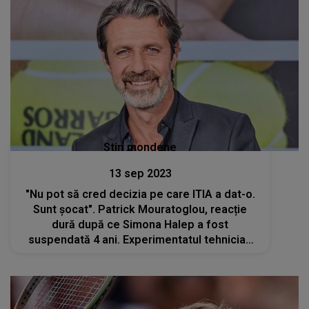
Stiri mondene
13 sep 2023
"Nu pot să cred decizia pe care ITIA a dat-o.
Sunt șocat". Patrick Mouratoglou, reacție
dură după ce Simona Halep a fost
suspendată 4 ani. Experimentatul tehnician
francez a pornit un "război" după verdictul
primit