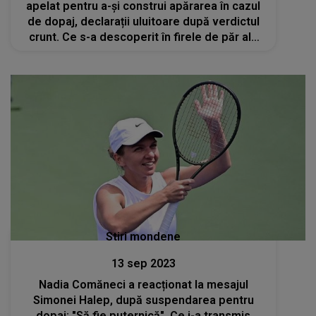
apelat pentru a-și construi apărarea în cazul
de dopaj, declarații uluitoare după verdictul
crunt. Ce s-a descoperit în firele de păr ale
sportivei
Stiri mondene
13 sep 2023
Nadia Comăneci a reacționat la mesajul
Simonei Halep, după suspendarea pentru
dopaj: "Să fie puternică". Ce i-a transmis