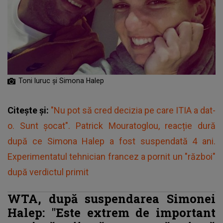
Toni Iuruc și Simona Halep
Citește și:
"Nu pot să cred decizia pe care ITIA a dat-
o. Sunt șocat". Patrick Mouratoglou, reacție dură
după ce Simona Halep a fost suspendată 4 ani.
Experimentatul tehnician francez a pornit un "război"
după verdictul primit
WTA, după suspendarea Simonei
Halep: "Este extrem de important