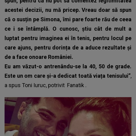
spun, pentru că nu pot să comentez legitimitatea
acestei decizii, nu mă pricep. Vreau doar să spun
că o susțin pe Simona, îmi pare foarte rău de ceea
ce i se întâmplă. O cunosc, știu cât de mult a
luptat pentru imaginea ei în tenis, pentru locul pe
care ajuns, pentru dorința de a aduce rezultate și
de a face onoare României.
Eu am văzut-o antrenându-se la 40, 50 de grade.
Este un om care și-a dedicat toată viața tenisului”
,
a spus Toni Iuruc, potrivit
Fanatik
.