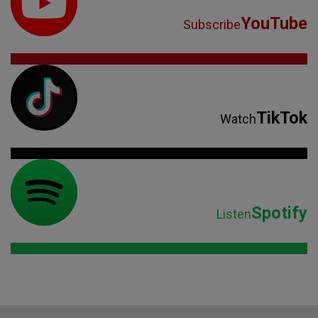
YouTube
Subscribe
TikTok
Watch
Spotify
Listen