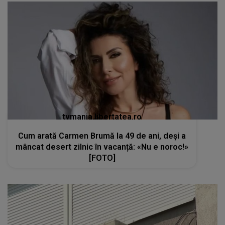
tvmania.libertatea.ro
Cum arată Carmen Brumă la 49 de ani, deși a
mâncat desert zilnic în vacanță: «Nu e noroc!»
[FOTO]