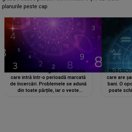
sa: "I-am spus și ei în față, eu nu te iubesc pentru
că..."
HOROSCOP 7 august 2026. Zodia
HOROSCOP 
care intră într-o perioadă marcată
care are șa
de încercări. Problemele se adună
bani. O opo
din toate părțile, iar o veste
poate schi
neașteptată îi dă planurile peste
la
cap