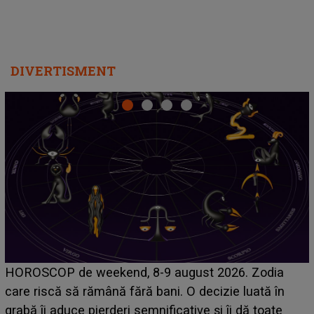
DIVERTISMENT
Emanuel a ținut ACEST DETALIU ASCUNS până
acum! În fața Alexandrei, concurentul din Casa Iubirii
face o MĂRTURISIRE NEAȘTEPTATĂ despre mama