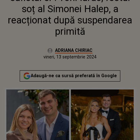
soț al Simonei Halep, a
reacționat după suspendarea
primită
Autor:
ADRIANA CHIRIAC
Publicat:
miercuri, 13 septembrie 2023
Actualizat:
vineri, 13 septembrie 2024
Adaugă-ne ca sursă preferată în Google