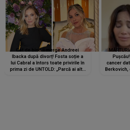
Cât de bine îi merge Andreei
MĂRTURIA
Ibacka după divorț! Fosta soție a
Pușcău!
lui Cabral a întors toate privirile în
cancer dato
prima zi de UNTOLD: „Parcă ai altă
Berkovich, 
strălucire, emani putere,
accident ru
încredere, siguranță...”
Dacă nu 