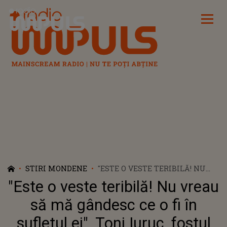
Radio Impuls
STIRI MONDENE
"ESTE O VESTE TERIBILĂ! NU
VREAU SĂ MĂ GÂNDESC CE O FI
"Este o veste teribilă! Nu vreau
ÎN SUFLETUL EI". TONI IURUC,
FOSTUL SOȚ AL SIMONEI
să mă gândesc ce o fi în
HALEP, A REACȚIONAT DUPĂ
sufletul ei". Toni Iuruc, fostul
SUSPENDAREA PRIMITĂ