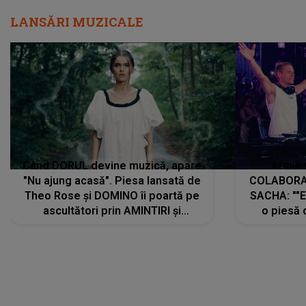
LANSĂRI MUZICALE
Când DORUL devine muzică, apare
Armin 
"Nu ajung acasă". Piesa lansată de
COLABORAR
Theo Rose și DOMINO îi poartă pe
SACHA: ""E
ascultători prin AMINTIRI și
o piesă 
REGĂSIRI, iar drumul emoțiilor
imediat pre
trece prin sufletul publicului:
cu mine șt
"Pentru toți cei care au plecat
păstrăm do
departe ca să le fie mai bine"