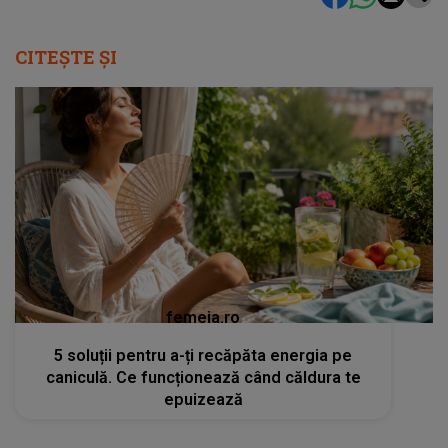
CITEȘTE ȘI
femeia.ro
5 soluții pentru a-ți recăpăta energia pe
caniculă. Ce funcționează când căldura te
epuizează