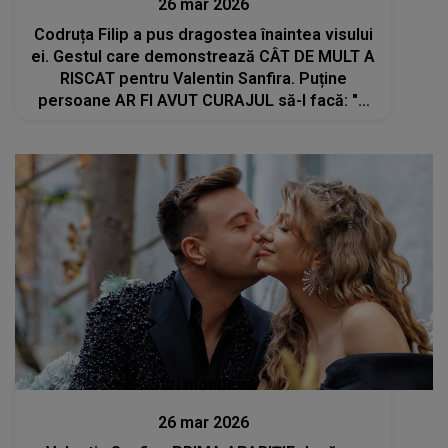
26 mar 2026
Codruța Filip a pus dragostea înaintea visului
ei. Gestul care demonstrează CÂT DE MULT A
RISCAT pentru Valentin Sanfira. Puține
persoane AR FI AVUT CURAJUL să-l facă: "A
fost greu de tot, foarte greu. Am vrut să..."
Stiri mondene
26 mar 2026