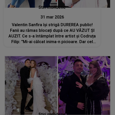
Stiri mondene
31 mar 2026
Valentin Sanfira își strigă DUREREA public!
Fanii au rămas blocați după ce AU VĂZUT ȘI
AUZIT. Ce s-a întâmplat între artist și Codruța
Filip: "Mi-ai călcat inima-n picioare. Dar cel
mai rău..."
Stiri mondene