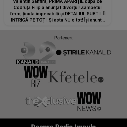
Valentin Sanfira, PRIMA APARIȚIE după ce
Codruța Filip a anunțat divorțul! Zâmbetul
ferm, ținuta impecabilă şi DETALIUL SUBTIL ÎI
INTRIGĂ PE TOȚI. Și asta NU e tot! Îşi anunță
fanii că...
Parteneri: