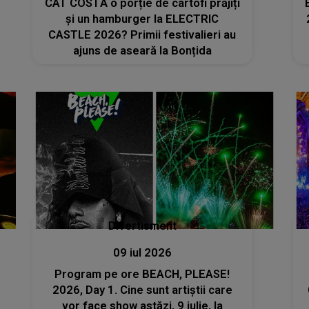
CÂT COSTĂ o porție de cartofi prăjiți
și un hamburger la ELECTRIC
CASTLE 2026? Primii festivalieri au
ajuns de aseară la Bonțida
Divertisment
09 iul 2026
Program pe ore BEACH, PLEASE!
2026, Day 1. Cine sunt artiștii care
vor face show astăzi, 9 iulie, la