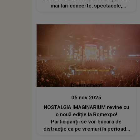
mai tari concerte, spectacole,
festivaluri și multe altele
Divertisment
05 nov 2025
NOSTALGIA IMAGINARIUM revine cu
o nouă ediție la Romexpo!
Participanții se vor bucura de
distracție ca pe vremuri în perioada
7-8 noiembrie 2025