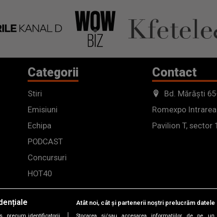
Categorii
Contact
Stiri
Bd. Mărăști 65
Emisiuni
Romexpo Intrarea
Echipa
Pavilion T, sector 
PODCAST
Concursuri
HOT40
dențiale
Atât noi, cât și partenerii noștri prelucrăm datele 
, precum identificatorii
Stocarea și/sau accesarea informațiilor de pe un 