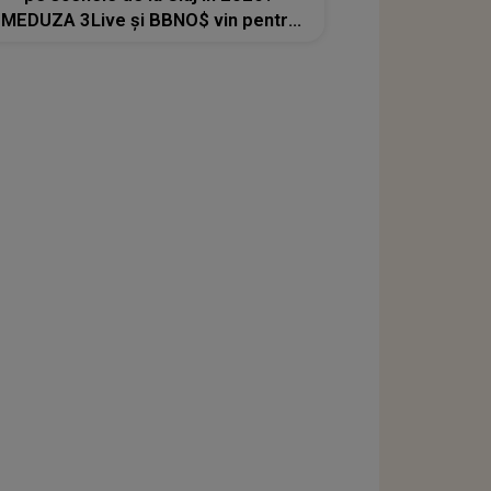
MEDUZA 3Live şi BBNO$ vin pentru
prima dată în România