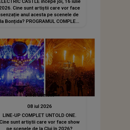
ELECTRIC CASTLE începe joi, 16 iulie
2026. Cine sunt artiștii care vor face
senzație anul acesta pe scenele de
la Bonțida? PROGRAMUL COMPLET
pe zile și ore
Divertisment
08 iul 2026
LINE-UP COMPLET UNTOLD ONE.
Cine sunt artiștii care vor face show
pe scenele de la Cluj în 2026?