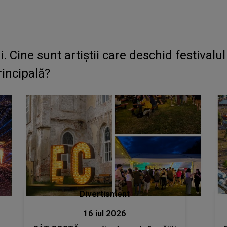
ine sunt artiștii care deschid festivalul 
incipală?
Divertisment
16 iul 2026