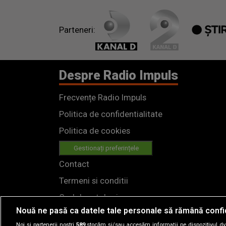
Parteneri:
Despre Radio Impuls
Frecvențe Radio Impuls
Politica de confidentialitate
Politica de cookies
Gestionați preferințele
Contact
Termeni si conditii
Cod deontologic
Nouă ne pasă ca datele tale personale să rămână confi
Regulamente
Noi și partenerii noștri
589
stocăm și/sau accesăm informații pe dispozitivul dvs.