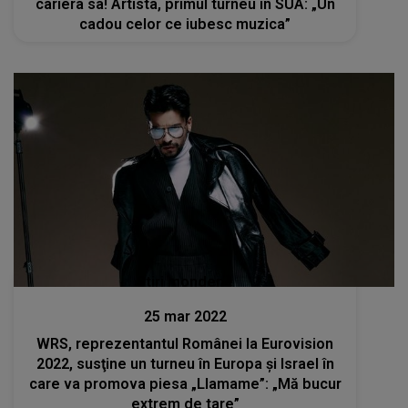
cariera sa! Artista, primul turneu în SUA: „Un
cadou celor ce iubesc muzica”
Stiri mondene
25 mar 2022
WRS, reprezentantul Românei la Eurovision
2022, susţine un turneu în Europa şi Israel în
care va promova piesa „Llamame”: „Mă bucur
extrem de tare”