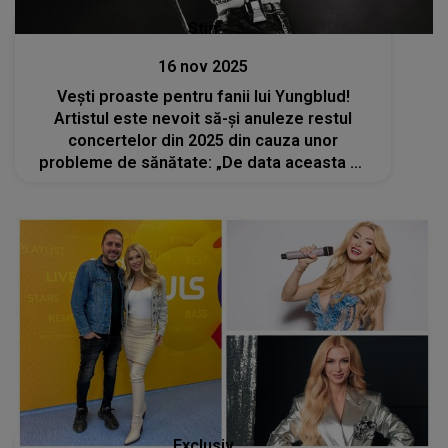
Stiri
16 nov 2025
Vești proaste pentru fanii lui Yungblud!
Artistul este nevoit să-și anuleze restul
concertelor din 2025 din cauza unor
probleme de sănătate: „De data aceasta mi
s-a spus că trebuie să iau lucrurile în serios și
că nu pot să mă joc. Îmi pare foarte rău”
Exclusiv