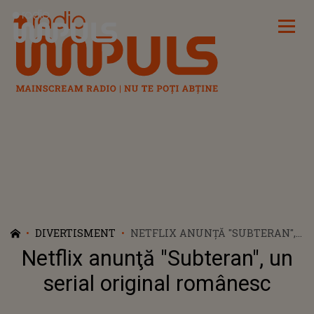
Radio Impuls
DIVERTISMENT
NETFLIX ANUNŢĂ "SUBTERAN",
UN SERIAL ORIGINAL
Netflix anunţă "Subteran", un
ROMÂNESC
serial original românesc