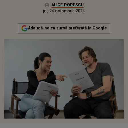
Autor:
ALICE POPESCU
Publicat:
marți, 24 octombrie 2023
Actualizat:
joi, 24 octombrie 2024
Adaugă-ne ca sursă preferată în Google