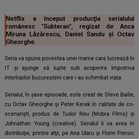
Netflix a început producţia serialului
românesc "Subteran", regizat de Anca
Miruna Lăzărescu, Daniel Sandu şi Octav
Gheorghe.
Seria va spune povestea unei mame care lucrează în
IT şi ajunge să lupte sub acoperire împotriva
interlopilor bucureşteni care i-au schimbat viaţa.
Serialul, în şase episoade, este creat de Steve Bailie,
cu Octav Gheorghe şi Peter Kerek în calitate de co-
scenarişti, produs de Tudor Reu (Mobra Films) şi
Johnathan Young (creative). Serialul îi va avea în
distribuţie, printre alţii, pe Ana Ularu şi Florin Piersic