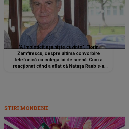
"A împleticit așa niște cuvinte". Florin
Zamfirescu, despre ultima convorbire
telefonică cu colega lui de scenă. Cum a
reacționat când a aflat că Natașa Raab s-a
stins din viață
STIRI MONDENE