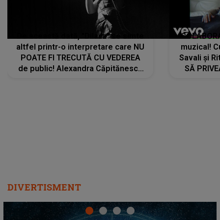
De această dată, "Dilaila" se simte
COLABORAR
altfel printr-o interpretare care NU
muzical! C
POATE FI TRECUTĂ CU VEDEREA
Savali și Ri
de public! Alexandra Căpitănescu
SĂ PRIV
a lansat VERSIUNEA LIVE a piesei
DIVERTISMENT