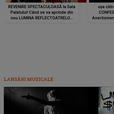
Tania Turtureanu pregătește O
Alexandra
REVENIRE SPECTACULOASĂ la Sala
ușa cătr
Palatului! Când se va aprinde din
CONFES
nou LUMINA REFLECTOATRELOR
Avertismentu
pentru artistă: " Vor fi multe
rămas ÎNT
cântece noi, în premieră. Cântece
au format-
care abia acum învață să respire"
"Am f
LANSĂRI MUZICALE