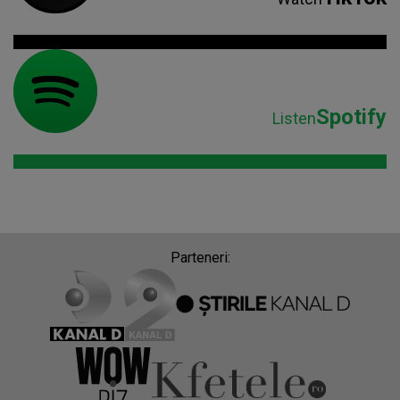
Spotify
Listen
Parteneri: