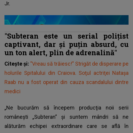
Jr.
"Subteran este un serial poliţist
captivant, dar şi puţin absurd, cu
un ton alert, plin de adrenalină"
Citește și:
"Vreau să trăiesc!" Strigăt de disperare pe
holurile Spitalului din Craiova. Soţul actriţei Nataşa
Raab nu a fost operat din cauza scandalului dintre
medici
„Ne bucurăm să începem producţia noii serii
româneşti „Subteran” şi suntem mândri să ne
alăturăm echipei extraordinare care se află în