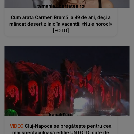
tvmania.libertatea.ro
Cum arată Carmen Brumă la 49 de ani, deși a
mâncat desert zilnic în vacanță: «Nu e noroc!»
[FOTO]
kanald2.ro
VIDEO
Cluj-Napoca se pregătește pentru cea
mai spectaculoasă ediție UNTOLD: sute de