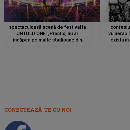
Cea mai mare și mai
Charli xc
spectaculoasă scenă de festival la
confesiu
UNTOLD ONE: „Practic, nu ar
vulnerabil
încăpea pe multe stadioane din
exista în
lume”. Evenimentul începe joi, 6
august 2026
CONECTEAZĂ-TE CU NOI