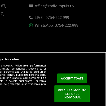
-67,
office@radioimpuls.ro
 C,
LIVE : 0754-222.999
1
WhatsApp: 0754-222.999
pentru a oferi:
dispozitiv. Măsurarea performanței
ținutului personalizat. Dezvoltarea și
t personalizat. Utilizarea profilurilor
urilor pentru publicitate personalizată.
ului prin statistici sau combinații de
ACCEPT TOATE
tru a selecta publicitatea. Utilizarea
se de geolocație și identificarea prin
VREAU SA MODIFIC
SETARILE
ervate.
INDIVIDUAL