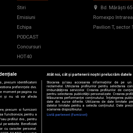
Stiri
Bd. Mărăști 65
Emisiuni
Romexpo Intrarea
Echipa
Pavilion T, sector 
PODCAST
Concursuri
HOT40
dențiale
Atât noi, cât și partenerii noștri prelucrăm datele 
, precum identificatorii
Stocarea și/sau accesarea informațiilor de pe un 
reclamelor. Utilizarea profilurilor pentru selectarea con
estiona preferințele dvs.
îmbunătățirea serviciilor. Crearea profilurilor de conținu
orice moment pe pagina cu
pentru selectarea publicității personalizate. Crearea profil
ștri și nu vă vor afecta
Măsurarea performanței conținutului. Înțelegerea public
date din surse diferite. Utilizarea de date limitate pen
datelor limitate pentru a selecta conținutul. Date preci
scanarea dispozitivului.
ere, precum si furnizorii
 sa functioneze, pentru a
Listă parteneri (furnizori)
/sau profilul dvs., pentru
-2026 DOGAN MEDIA INTERNATIONAL SA, Toate drepturile rez
ul pe website. Beneficiati
or cu caracter personal.