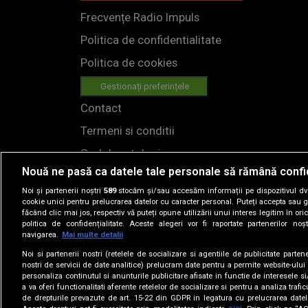
Frecvențe Radio Impuls
Politica de confidentialitate
Politica de cookies
Gestionați preferințele
Contact
Termeni si conditii
Cod deontologic
Nouă ne pasă ca datele tale personale să rămână confi
Regulamente
Noi și partenerii noștri
589
stocăm și/sau accesăm informații pe dispozitivul dvs.
cookie unici pentru prelucrarea datelor cu caracter personal. Puteți accepta sau g
făcând clic mai jos, respectiv vă puteți opune utilizării unui interes legitim în 
politica de confidențialitate. Aceste alegeri vor fi raportate partenerilor no
navigarea.
Mai multe detalii
Noi si partenerii nostri (retelele de socializare si agentiile de publicitate parten
nostri de servicii de date analitice) prelucram date pentru a permite website-ului
personaliza continutul si anunturile publicitare afisate in functie de interesele si
© 2019
a va oferi functionalitati aferente retelelor de socializare si pentru a analiza trafic
de drepturile prevazute de art. 15-22 din GDPR in legatura cu prelucrarea datel