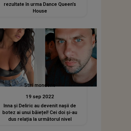
rezultate în urma Dance Queen’s
House
Stiri mondene
19 sep 2022
Inna și Deliric au devenit nașii de
botez ai unui băiețel! Cei doi și-au
dus relația la următorul nivel