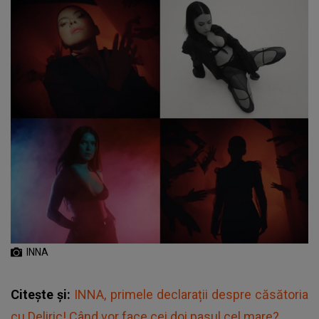
INNA
Citește și:
INNA, primele declarații despre căsătoria
cu Deliric! Când vor face cei doi pasul cel mare?