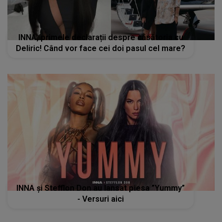
INNA, primele declarații despre căsătoria cu
Deliric! Când vor face cei doi pasul cel mare?
INNA și Stefflon Don au lansat piesa ”Yummy”
- Versuri aici