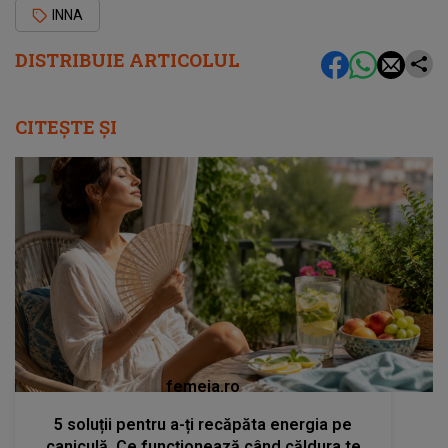
INNA
DISTRIBUIE ARTICOLUL
CITEȘTE ȘI
femeia.ro
5 soluții pentru a-ți recăpăta energia pe
caniculă. Ce funcționează când căldura te