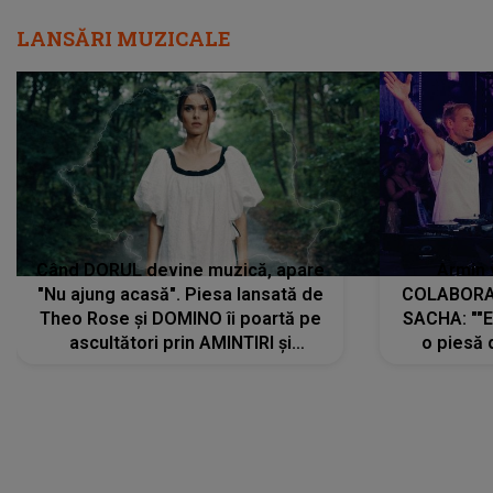
LANSĂRI MUZICALE
Când DORUL devine muzică, apare
Armin 
"Nu ajung acasă". Piesa lansată de
COLABORAR
Theo Rose și DOMINO îi poartă pe
SACHA: ""E
ascultători prin AMINTIRI și
o piesă 
REGĂSIRI, iar drumul emoțiilor
imediat pre
trece prin sufletul publicului:
cu mine șt
"Pentru toți cei care au plecat
păstrăm do
departe ca să le fie mai bine"