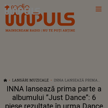
Radio Impuls
LANSĂRI MUZICALE
INNA LANSEAZĂ PRIMA
PARTE A ALBUMULUI
INNA lansează prima parte a
”JUST DANCE”: 6 PIESE
REZULTATE ÎN URMA
albumului ”Just Dance”: 6
DANCE QUEEN’S HOUSE
piese rezultate în urma Dance