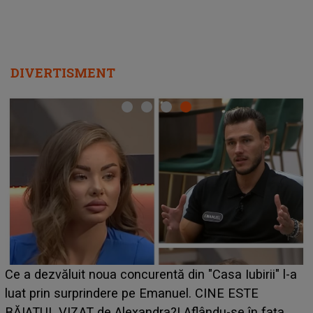
DIVERTISMENT
HOROSCOP de weekend, 8-9 august 2026. Z
irii" l-a
care riscă să rămână fără bani. O decizie luat
E
grabă îi aduce pierderi semnificative și îi dă t
n fața