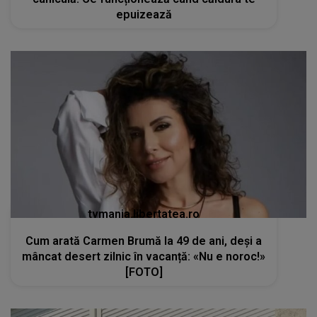
epuizează
tvmania.libertatea.ro
Cum arată Carmen Brumă la 49 de ani, deși a
mâncat desert zilnic în vacanță: «Nu e noroc!»
[FOTO]