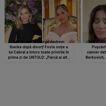
Cât de bine îi merge Andreei
MĂRTURIA
Ibacka după divorț! Fosta soție a
Pușcău!
lui Cabral a întors toate privirile în
cancer dato
prima zi de UNTOLD: „Parcă ai altă
Berkovich, 
strălucire, emani putere,
accident ru
încredere, siguranță...”
Dacă nu 