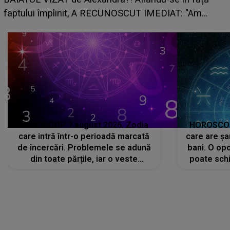
planurile peste cap
 "Am
HOROSCOP 7 august 2026. Zodia
HOROSCOP 
care intră într-o perioadă marcată
care are șa
de încercări. Problemele se adună
bani. O opo
din toate părțile, iar o veste
poate schi
neașteptată îi dă planurile peste
la
cap