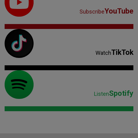
YouTube
Subscribe
TikTok
Watch
Spotify
Listen