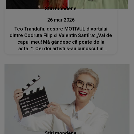
Stiri mondene
26 mar 2026
Teo Trandafir, despre MOTIVUL divorțului
dintre Codruța Filip și Valentin Sanfira: „Vai de
capul meu! Mă gândesc că poate de la
asta...”. Cei doi artiști s-au cunoscut în
emisiunea prezentată chiar de ea
Stiri mondene