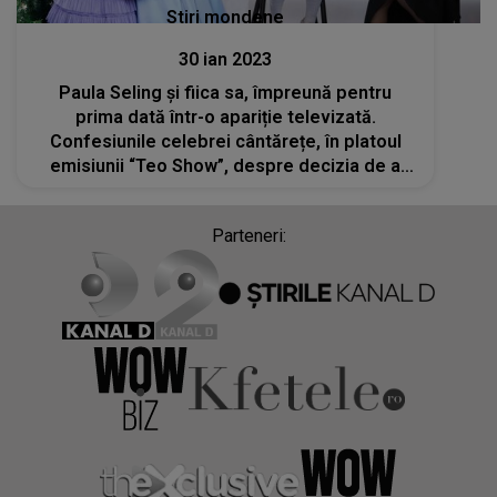
Stiri mondene
30 ian 2023
Paula Seling și fiica sa, împreună pentru
prima dată într-o apariție televizată.
Confesiunile celebrei cântărețe, în platoul
emisiunii “Teo Show”, despre decizia de a
ține secretă adopția fiicei sale
Parteneri: