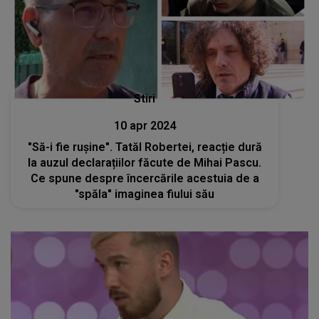
Stiri
10 apr 2024
"Să-i fie rușine". Tatăl Robertei, reacție dură
la auzul declarațiilor făcute de Mihai Pascu.
Ce spune despre încercările acestuia de a
"spăla" imaginea fiului său