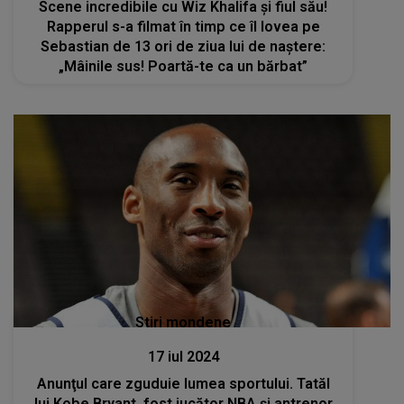
Scene incredibile cu Wiz Khalifa și fiul său!
Rapperul s-a filmat în timp ce îl lovea pe
Sebastian de 13 ori de ziua lui de naștere:
„Mâinile sus! Poartă-te ca un bărbat”
Stiri mondene
17 iul 2024
Anunţul care zguduie lumea sportului. Tatăl
lui Kobe Bryant, fost jucător NBA și antrenor