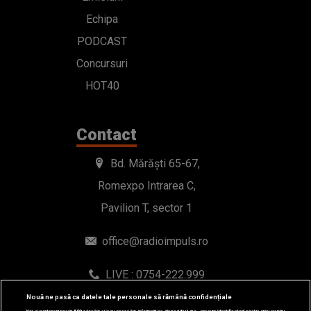
Echipa
PODCAST
Concursuri
HOT40
Contact
Bd. Mărăști 65-67,
Romexpo Intrarea C,
Pavilion T, sector 1
office@radioimpuls.ro
LIVE : 0754-222.999
WhatsApp: 0754-222.999
Nouă ne pasă ca datele tale personale să rămână confidențiale