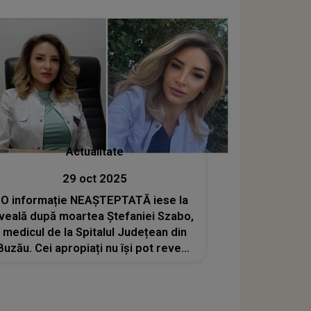
Actualitate
29 oct 2025
O informație NEAȘTEPTATĂ iese la
iveală după moartea Ștefaniei Szabo,
medicul de la Spitalul Județean din
Buzău. Cei apropiați nu își pot reveni.
A făcut asta chiar înainte de
tragedie: "Eu regret această..."