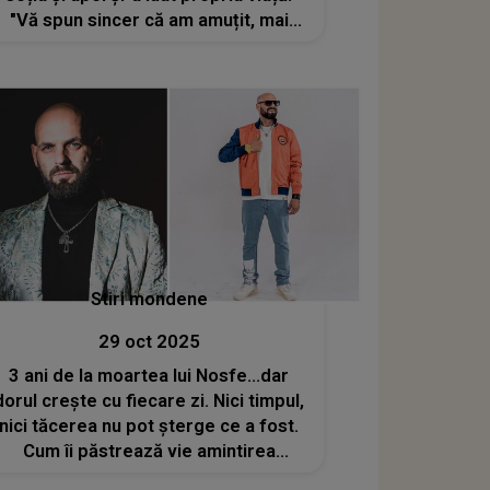
"Vă spun sincer că am amuțit, mai
ales că știam că...". Gestul fatal care a
declanșat tragedia din Bacău
Stiri mondene
29 oct 2025
3 ani de la moartea lui Nosfe...dar
dorul crește cu fiecare zi. Nici timpul,
nici tăcerea nu pot șterge ce a fost.
Cum îi păstrează vie amintirea
membrii trupei Șatra B.E.N.Z