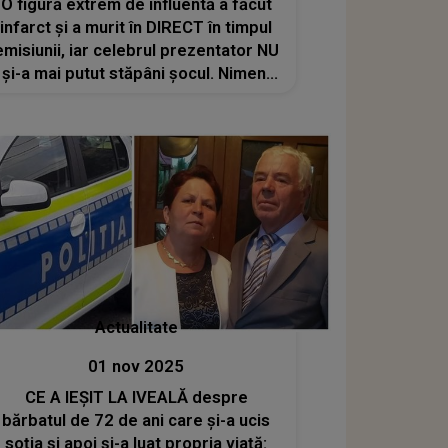
O figură extrem de influentă a făcut
infarct și a murit în DIRECT în timpul
emisiunii, iar celebrul prezentator NU
și-a mai putut stăpâni șocul. Nimeni
nu s-ar fi așteptat ca o astfel de
personalitate să își găsească
sfârșitul așa
Actualitate
01 nov 2025
CE A IEȘIT LA IVEALĂ despre
bărbatul de 72 de ani care și-a ucis
soția și apoi și-a luat propria viață: