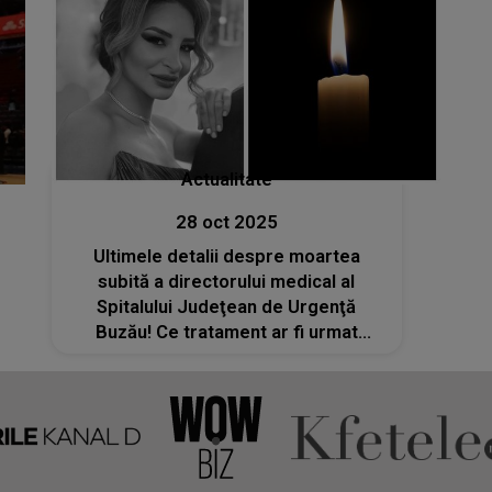
Actualitate
28 oct 2025
Ultimele detalii despre moartea
subită a directorului medical al
Spitalului Judeţean de Urgenţă
Buzău! Ce tratament ar fi urmat
chirurgul Ştefania Szabo: „Managerul
spune că se confrunta în ultima
perioadă cu oboseală accentuată”