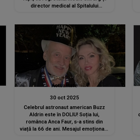
director medical al Spitalului
Județean de Urgență Buzău? Nu ar fi
făcut infarct și nici AVC
Actualitate
30 oct 2025
Celebrul astronaut american Buzz
Aldrin este în DOLIU! Soția lui,
românca Anca Faur, s-a stins din
viață la 66 de ani. Mesajul emoționant
transmis de acesta: „Sunt foarte