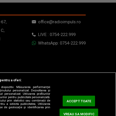
-67,
office@radioimpuls.ro
 C,
LIVE : 0754-222.999
1
WhatsApp: 0754-222.999
pentru a oferi:
dispozitiv. Măsurarea performanței
ținutului personalizat. Dezvoltarea și
t personalizat. Utilizarea profilurilor
urilor pentru publicitate personalizată.
ului prin statistici sau combinații de
ACCEPT TOATE
tru a selecta publicitatea. Utilizarea
se de geolocație și identificarea prin
VREAU SA MODIFIC