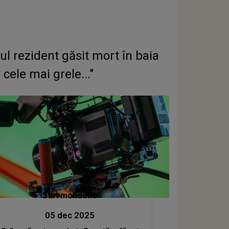
rezident găsit mort în baia
ele mai grele..."
Stiri mondene
05 dec 2025