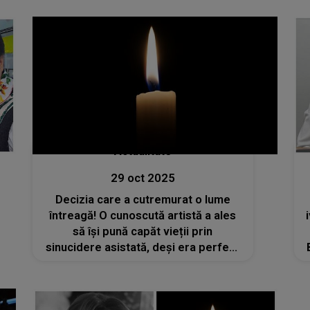
norocos că am găsit și m-am
căsătorit cu iubirea vieții mele”
Actualitate
29 oct 2025
Decizia care a cutremurat o lume
întreagă! O cunoscută artistă a ales
să își pună capăt vieții prin
sinucidere asistată, deși era perfect
sănătoasă. Care este motivul?