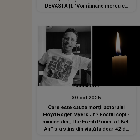
DEVASTAȚI: "Voi rămâne mereu cu
regretul ca n-am scris cartea aceea
de dezvăluiri pe care ne-am propus-
o, în așteptarea unui răspuns de
sărbători"
Actualitate
30 oct 2025
Care este cauza morții actorului
Floyd Roger Myers Jr.? Fostul copil-
minune din „The Fresh Prince of Bel-
Air” s-a stins din viață la doar 42 de
ani: „Ne rugam să se facă bine, dar