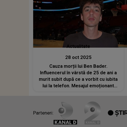
Actualitate
28 oct 2025
Cauza morții lui Ben Bader.
Influencerul în vârstă de 25 de ani a
murit subit după ce a vorbit cu iubita
lui la telefon. Mesajul emoționant
transmis de aceasta: „Am tot sperat
ca acesta să fie doar un coșmar”
Parteneri: