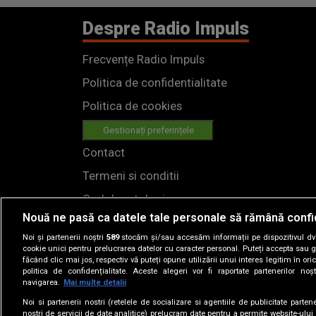
Despre Radio Impuls
Frecvențe Radio Impuls
Politica de confidentialitate
Politica de cookies
Gestionați preferințele
Contact
Termeni si conditii
Cod deontologic
Nouă ne pasă ca datele tale personale să rămână confi
Regulamente
Noi și partenerii noștri
589
stocăm și/sau accesăm informații pe dispozitivul dvs.
cookie unici pentru prelucrarea datelor cu caracter personal. Puteți accepta sau g
făcând clic mai jos, respectiv vă puteți opune utilizării unui interes legitim în 
politica de confidențialitate. Aceste alegeri vor fi raportate partenerilor no
navigarea.
Mai multe detalii
Noi si partenerii nostri (retelele de socializare si agentiile de publicitate parten
nostri de servicii de date analitice) prelucram date pentru a permite website-ului