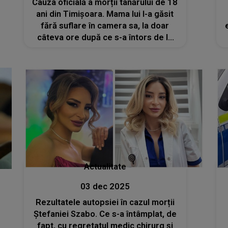
Cauza oficială a morții tânărului de 18
ani din Timișoara. Mama lui l-a găsit
fără suflare în camera sa, la doar
câteva ore după ce s-a întors de la
un majorat: „A fost un adolescent
minunat, un suflet luminos care știa
să înveselească pe toată lumea”
Actualitate
03 dec 2025
Rezultatele autopsiei în cazul morții
Ștefaniei Szabo. Ce s-a întâmplat, de
fapt, cu regretatul medic chirurg și