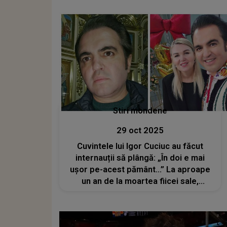
corpul lui a cedat”
Stiri mondene
29 oct 2025
Cuvintele lui Igor Cuciuc au făcut
internauții să plângă: „În doi e mai
ușor pe-acest pământ...” La aproape
un an de la moartea fiicei sale,
interpretul mărturisește că soția îi
este cel mai mare sprijin atunci când
suferința pare de nesuportat