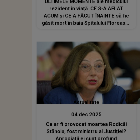
ULTIMELE MOMENTE ale medicului
rezident în viață. CE S-A AFLAT
ACUM şi CE A FĂCUT ÎNAINTE să fie
găsit mort în baia Spitalului Floreasca
te sfâşie... iar acest detaliu GĂSIT
LÂNGĂ EL a şocat familia: "În
momentul în care..."
Actualitate
04 dec 2025
Ce ar fi provocat moartea Rodicăi
Stănoiu, fost ministru al Justiției?
Apropiații ei sunt profund