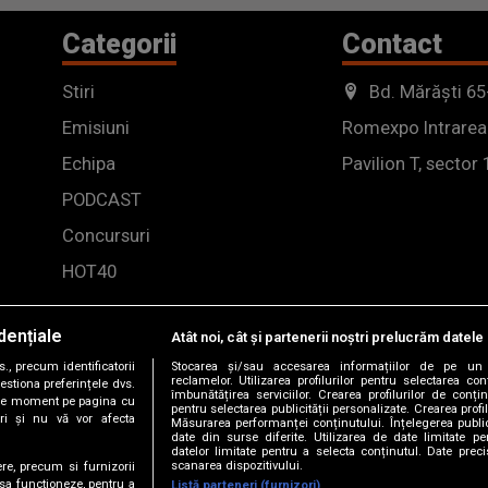
Categorii
Contact
Stiri
Bd. Mărăști 65
Emisiuni
Romexpo Intrarea
Echipa
Pavilion T, sector 
PODCAST
Concursuri
HOT40
dențiale
Atât noi, cât și partenerii noștri prelucrăm datele 
, precum identificatorii
Stocarea și/sau accesarea informațiilor de pe un 
reclamelor. Utilizarea profilurilor pentru selectarea con
estiona preferințele dvs.
îmbunătățirea serviciilor. Crearea profilurilor de conținu
orice moment pe pagina cu
pentru selectarea publicității personalizate. Crearea profil
ștri și nu vă vor afecta
Măsurarea performanței conținutului. Înțelegerea public
date din surse diferite. Utilizarea de date limitate pen
datelor limitate pentru a selecta conținutul. Date preci
scanarea dispozitivului.
ere, precum si furnizorii
 sa functioneze, pentru a
Listă parteneri (furnizori)