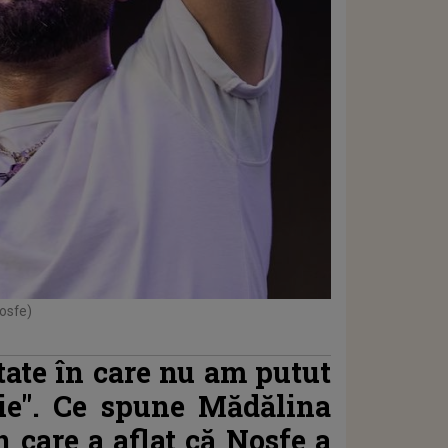
osfe)
tate în care nu am putut
ie".
Ce spune Mădălina
 care a aflat că Nosfe a