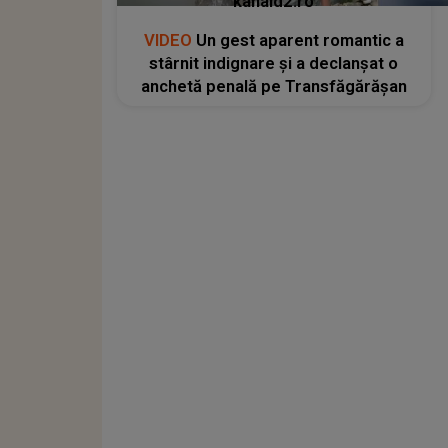
kanald2.ro
VIDEO
Un gest aparent romantic a
stârnit indignare și a declanșat o
anchetă penală pe Transfăgărășan