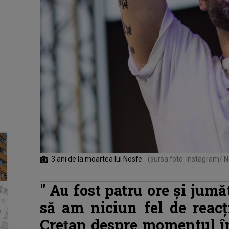
3 ani de la moartea lui Nosfe.
(sursa foto: Instagram/ N
"
Au fost patru ore și jumă
să am niciun fel de reacț
Crețan despre momentul în