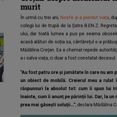
murit
În urmă cu trei ani,
Nosfe și-a pierdut viața
, d
colegii lui de trupă de la Șatra B.EN.Z. Regreta
ului, dar toată lumea a pus pe seama oboseli
acasă alături de soția sa, cântărețul s-a prăbuș
Mădălina Crețan. Ea a chemat repede autorități
a-i salva viața, ci doar a fost constatat decesul.
"Au fost patru ore și jumătate în care nu am 
un obiect de mobilă. Creierul meu a rulat 
răspunsuri la absolut tot: cum îi spun lui 
înainte, cum îi anunț pe părinții lui. Dar, la
prea mai găsești soluții…”
, declara Mădălina C