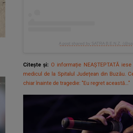
A post shared by SATRA B.E.N.Z. (@sa
Citește și:
O informație NEAȘTEPTATĂ iese l
medicul de la Spitalul Județean din Buzău. Cei
chiar înainte de tragedie: "Eu regret această..."