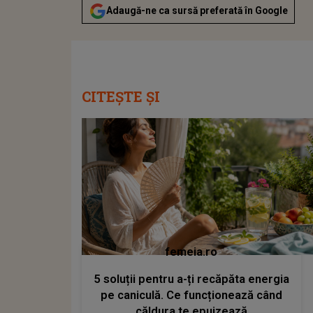
Adaugă-ne ca sursă preferată în Google
CITEȘTE ȘI
femeia.ro
5 soluții pentru a-ți recăpăta energia
pe caniculă. Ce funcționează când
căldura te epuizează