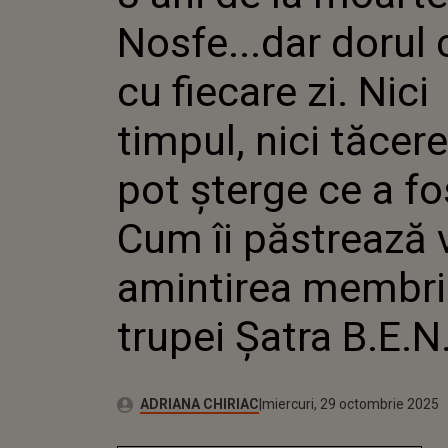
NICI TI
Nosfe...dar dorul 
TĂCERE
ȘTERGE 
ÎI PĂST
cu fiecare zi. Nici
AMINTI
TRUPEI 
timpul, nici tăcer
pot șterge ce a fo
Cum îi păstrează 
amintirea membri
trupei Șatra B.E.N
Publicat:
Autor:
miercuri, 29 octombrie 2025
Actualizat:
ADRIANA CHIRIAC
miercuri, 29 octombrie 2025