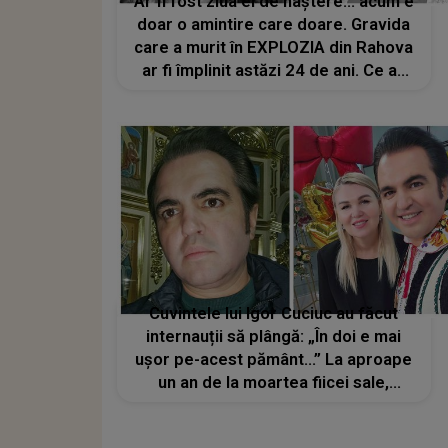
Ar fi fost ziua ei de naștere... acum e
doar o amintire care doare. Gravida
care a murit în EXPLOZIA din Rahova
ar fi împlinit astăzi 24 de ani. Ce au
făcut apropiații în memoria Mirelei:
"Cerul te-a chemat prea devreme"
Cuvintele lui Igor Cuciuc au făcut
internauții să plângă: „În doi e mai
ușor pe-acest pământ...” La aproape
un an de la moartea fiicei sale,
interpretul mărturisește că soția îi
este cel mai mare sprijin atunci când