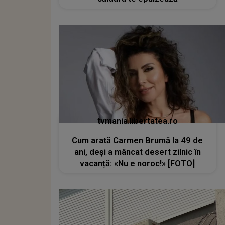
tvmania.libertatea.ro
Cum arată Carmen Brumă la 49 de
ani, deși a mâncat desert zilnic în
vacanță: «Nu e noroc!» [FOTO]