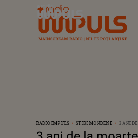
Radio Impuls
RADIO IMPULS
STIRI MONDENE
3 ANI D
LUI NOS
3 ani de la moarte
CREȘTE 