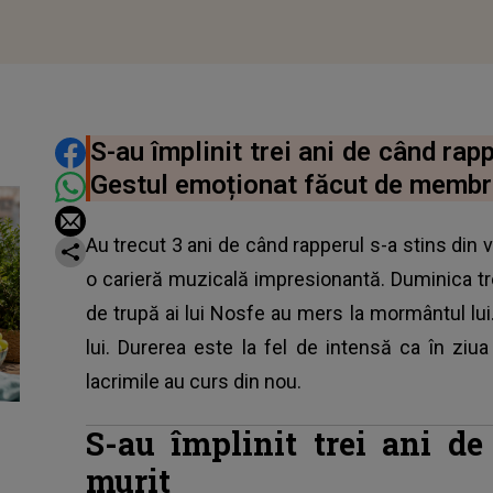
DISTRIBUIE ARTICOLUL
S-au împlinit trei ani de când rap
Gestul emoționat făcut de membrii
Au trecut 3 ani de când rapperul s-a stins din v
o carieră muzicală impresionantă. Duminica tr
de trupă ai lui Nosfe au mers la mormântul lui
lui. Durerea este la fel de intensă ca în ziu
lacrimile au curs din nou.
S-au împlinit trei ani d
murit