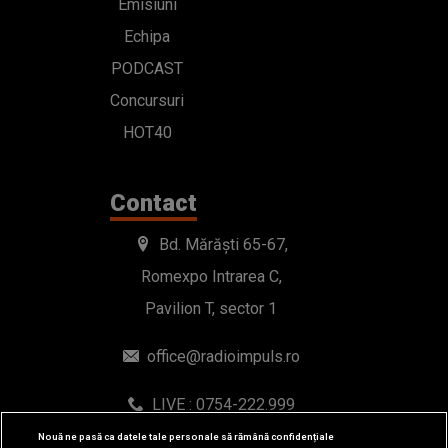
Emisiuni
Echipa
PODCAST
Concursuri
HOT40
Contact
Bd. Mărăști 65-67,
Romexpo Intrarea C,
Pavilion T, sector 1
office@radioimpuls.ro
LIVE : 0754-222.999
WhatsApp: 0754-222.999
Nouă ne pasă ca datele tale personale să rămână confidențiale