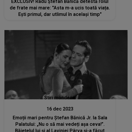
EXCLUSIV! Radu Ștefan Bănică detestă rolul
de frate mai mare: "Asta m-a ucis toată viața.
Ești primul, dar utlimul în același timp"
Stiri mondene
16 dec 2023
Emoții mari pentru Ștefan Bănică Jr. la Sala
Palatului: „Nu o să mai vedeți așa ceva!”.
Băiețelul lui și al Laviniei Pârva și-a făcut