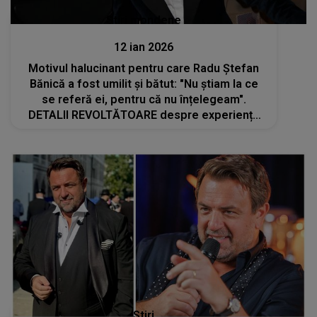
Stiri mondene
12 ian 2026
Motivul halucinant pentru care Radu Ștefan
Bănică a fost umilit și bătut: "Nu știam la ce
se referă ei, pentru că nu înțelegeam".
DETALII REVOLTĂTOARE despre experiența
traumatizantă prin care a trecut: "M-am dus și
m-am ascuns în..."
Stiri