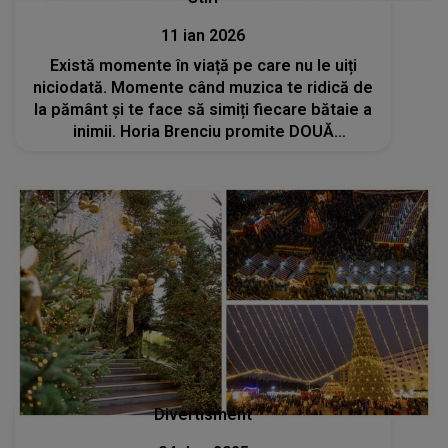
11 ian 2026
Există momente în viață pe care nu le uiți
niciodată. Momente când muzica te ridică de
la pământ și te face să simiți fiecare bătaie a
inimii. Horia Brenciu promite DOUĂ
CONCERTE incendiare la Sala Palatului. NU
VEI CREDE ce surprize pregătește
Divertisment