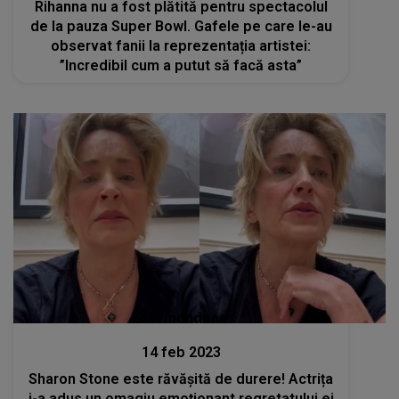
Rihanna nu a fost plătită pentru spectacolul
de la pauza Super Bowl. Gafele pe care le-au
observat fanii la reprezentația artistei:
”Incredibil cum a putut să facă asta”
Stiri mondene
14 feb 2023
Sharon Stone este răvășită de durere! Actrița
i-a adus un omagiu emoționant regretatului ei