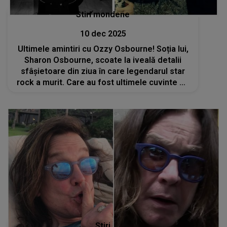
Stiri mondene
10 dec 2025
Ultimele amintiri cu Ozzy Osbourne! Soția lui,
Sharon Osbourne, scoate la iveală detalii
sfâșietoare din ziua în care legendarul star
rock a murit. Care au fost ultimele cuvinte pe
care acesta le-a rostit? „Îmbrățișează-mă
strâns...”
Stiri