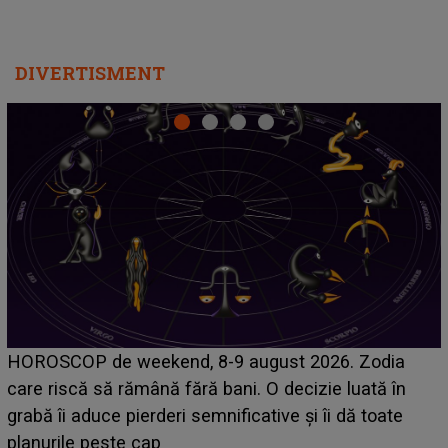
DIVERTISMENT
Emanuel a ținut ACEST DETALIU ASCUNS până
acum! În fața Alexandrei, concurentul din Casa Iubirii
face o MĂRTURISIRE NEAȘTEPTATĂ despre mama
sa: "I-am spus și ei în față, eu nu te iubesc pentru