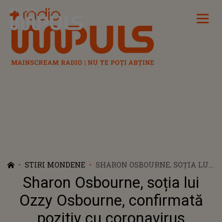
Radio Impuls
STIRI MONDENE
SHARON OSBOURNE, SOȚIA LUI
OZZY OSBOURNE, CONFIRMATĂ
Sharon Osbourne, soția lui
POZITIV CU CORONAVIRUS
Ozzy Osbourne, confirmată
pozitiv cu coronavirus