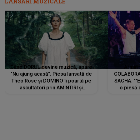
LANSĂRI MUZICALE
Când DORUL devine muzică, apare
Armin 
"Nu ajung acasă". Piesa lansată de
COLABORAR
Theo Rose și DOMINO îi poartă pe
SACHA: ""E
ascultători prin AMINTIRI și
o piesă 
REGĂSIRI, iar drumul emoțiilor
imediat pre
trece prin sufletul publicului:
cu mine șt
"Pentru toți cei care au plecat
păstrăm do
departe ca să le fie mai bine"