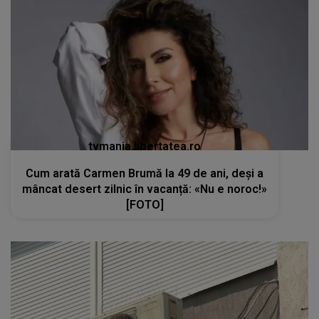
tvmania.libertatea.ro
Cum arată Carmen Brumă la 49 de ani, deși a
mâncat desert zilnic în vacanță: «Nu e noroc!»
[FOTO]