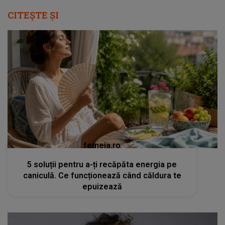
CITEȘTE ȘI
femeia.ro
5 soluții pentru a-ți recăpăta energia pe
caniculă. Ce funcționează când căldura te
epuizează