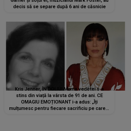
Garner și soțul ei, muzicianul Mark Foster, au
decis să se separe după 6 ani de căsnicie
Kris Jenner, ÎN DOLIU! Mama vedetei s-a
stins din viață la vârsta de 91 de ani. CE
OMAGIU EMOȚIONANT i-a adus: „Îți
mulțumesc pentru fiecare sacrificiu pe care l-
ai făcut. Inimile noastre sunt sfâșiate”