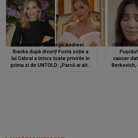
Cât de bine îi merge Andreei
MĂRTURIA
Ibacka după divorț! Fosta soție a
Pușcău!
lui Cabral a întors toate privirile în
cancer dato
prima zi de UNTOLD: „Parcă ai altă
Berkovich, 
strălucire, emani putere,
accident ru
încredere, siguranță...”
Dacă nu 