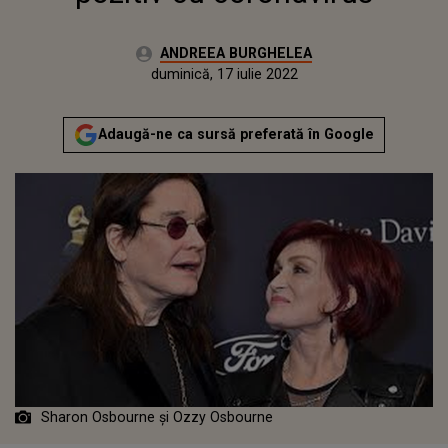
Autor:
ANDREEA BURGHELEA
Publicat:
marți, 15 decembrie 2020
Actualizat:
duminică, 17 iulie 2022
Adaugă-ne ca sursă preferată în Google
Sharon Osbourne și Ozzy Osbourne