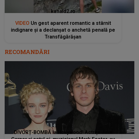
kanald2.ro
VIDEO
Un gest aparent romantic a stârnit
indignare și a declanșat o anchetă penală pe
Transfăgărășan
RECOMANDĂRI
DIVORȚ-BOMBĂ la Hollywood! Actrița Julia