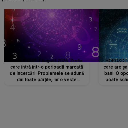
că..."
HOROSCOP 7 august 2026. Zodia
HOROSCOP 
care intră într-o perioadă marcată
care are șa
de încercări. Problemele se adună
bani. O opo
din toate părțile, iar o veste
poate schi
neașteptată îi dă planurile peste
la
cap