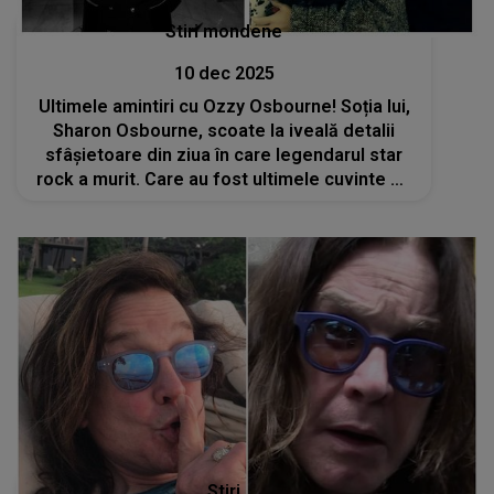
Stiri mondene
10 dec 2025
Ultimele amintiri cu Ozzy Osbourne! Soția lui,
Sharon Osbourne, scoate la iveală detalii
sfâșietoare din ziua în care legendarul star
rock a murit. Care au fost ultimele cuvinte pe
care acesta le-a rostit? „Îmbrățișează-mă
strâns...”
Stiri