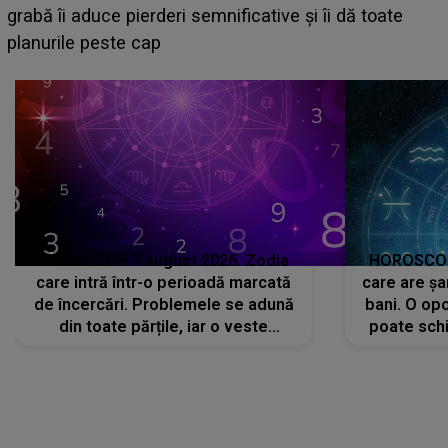
face o MĂRTURISIRE NEAȘTEPTATĂ despre mam
sa: "I-am spus și ei în față, eu nu te iubesc pentru
că..."
HOROSCOP 7 august 2026. Zodia
HOROSCOP 
care intră într-o perioadă marcată
care are șa
de încercări. Problemele se adună
bani. O opo
din toate părțile, iar o veste
poate schi
neașteptată îi dă planurile peste
la
cap