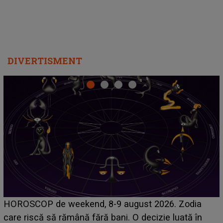
DIVERTISMENT
Emanuel a ținut ACEST DETALIU ASCUNS până
acum! În fața Alexandrei, concurentul din Casa Iubir