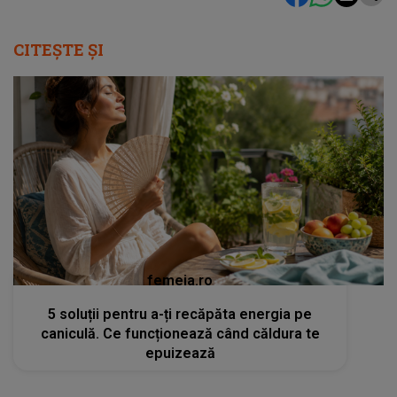
CITEȘTE ȘI
femeia.ro
5 soluții pentru a-ți recăpăta energia pe
caniculă. Ce funcționează când căldura te
epuizează