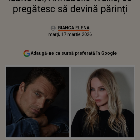
pregătesc să devină părinți
Autor:
BIANCA ELENA
Publicat:
marți, 17 martie 2026
Actualizat:
marți, 17 martie 2026
Adaugă-ne ca sursă preferată în Google