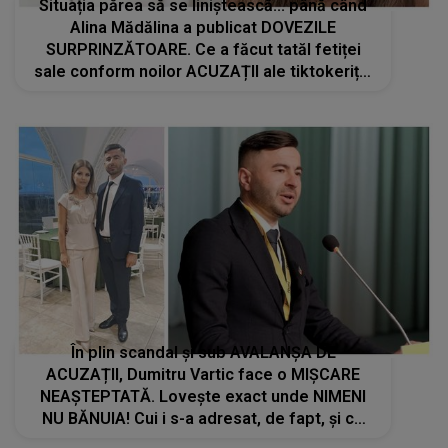
Situația părea să se liniștească... până când
Alina Mădălina a publicat DOVEZILE
SURPRINZĂTOARE. Ce a făcut tatăl fetiței
sale conform noilor ACUZAȚII ale tiktokeriței
zguduie ONLINE-ul: "Aproape că am vrut să..."
În plin scandal și sub AVALANȘA DE
ACUZAȚII, Dumitru Vartic face o MIȘCARE
NEAȘTEPTATĂ. Lovește exact unde NIMENI
NU BĂNUIA! Cui i s-a adresat, de fapt, și ce
urmărește prin acest gest: "Am fost nevoit