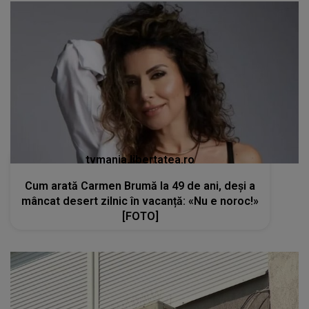
tvmania.libertatea.ro
Cum arată Carmen Brumă la 49 de ani, deși a
mâncat desert zilnic în vacanță: «Nu e noroc!»
[FOTO]