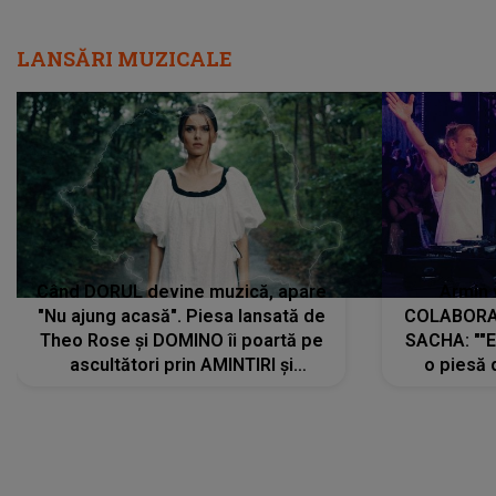
LANSĂRI MUZICALE
Când DORUL devine muzică, apare
Armin 
"Nu ajung acasă". Piesa lansată de
COLABORAR
Theo Rose și DOMINO îi poartă pe
SACHA: ""E
ascultători prin AMINTIRI și
o piesă 
REGĂSIRI, iar drumul emoțiilor
imediat pre
trece prin sufletul publicului:
cu mine șt
"Pentru toți cei care au plecat
păstrăm do
departe ca să le fie mai bine"