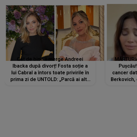
Cât de bine îi merge Andreei
MĂRTURIA
Ibacka după divorț! Fosta soție a
Pușcău!
lui Cabral a întors toate privirile în
cancer dato
prima zi de UNTOLD: „Parcă ai altă
Berkovich, 
strălucire, emani putere,
accident ru
încredere, siguranță...”
Dacă nu 