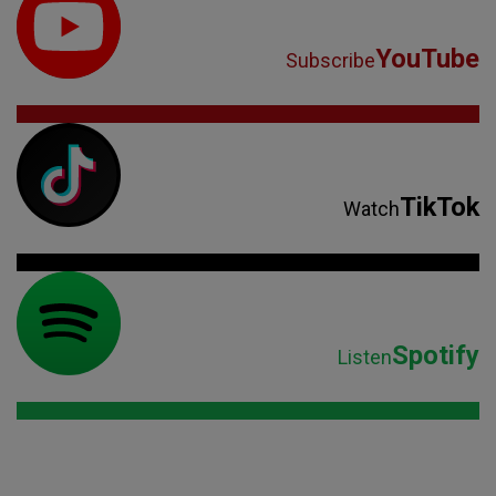
YouTube
Subscribe
TikTok
Watch
Spotify
Listen