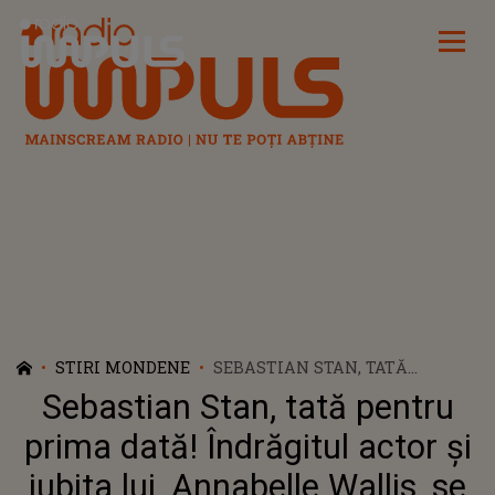
Radio Impuls
STIRI MONDENE
SEBASTIAN STAN, TATĂ
PENTRU PRIMA DATĂ!
Sebastian Stan, tată pentru
ÎNDRĂGITUL ACTOR ȘI IUBITA
LUI, ANNABELLE WALLIS, SE
prima dată! Îndrăgitul actor și
PREGĂTESC SĂ DEVINĂ
iubita lui, Annabelle Wallis, se
PĂRINȚI