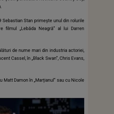
.
09 Sebastian Stan primește unul din rolurile
are filmul „Lebăda Neagră” al lui Darren
lături de nume mari din industria actoriei,
incent Cassel, în „Black Swan”, Chris Evans,
 cu Matt Damon în „Marțianul” sau cu Nicole