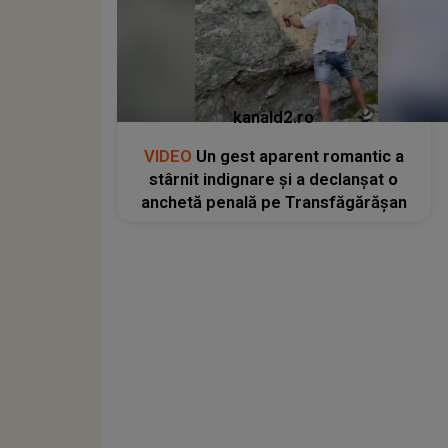
kanald2.ro
VIDEO
Un gest aparent romantic a
stârnit indignare și a declanșat o
anchetă penală pe Transfăgărășan