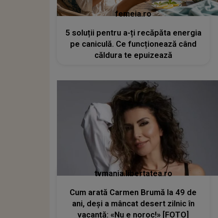
femeia.ro
5 soluții pentru a-ți recăpăta energia
pe caniculă. Ce funcționează când
căldura te epuizează
tvmania.libertatea.ro
Cum arată Carmen Brumă la 49 de
ani, deși a mâncat desert zilnic în
vacanță: «Nu e noroc!» [FOTO]