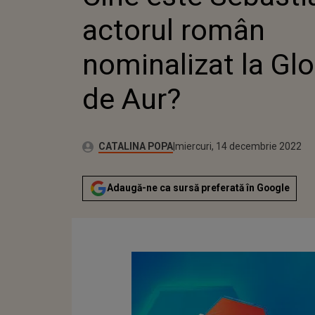
actorul român
nominalizat la Glo
de Aur?
Publicat:
Autor:
miercuri, 14 decembrie 2022
Actualizat:
CATALINA POPA
miercuri, 14 decembrie 2022
Adaugă-ne ca sursă preferată în Google