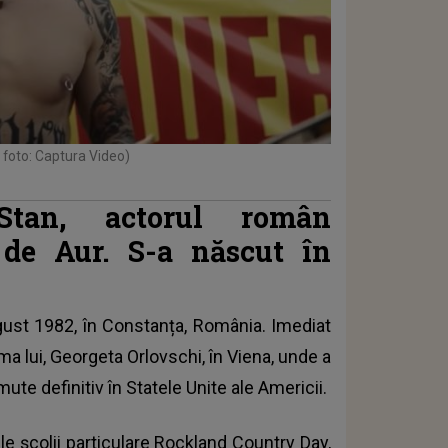
 foto: Captura Video)
Stan, actorul român
 de Aur. S-a născut în
gust 1982, în Constanța, România. Imediat
a lui, Georgeta Orlovschi, în Viena, unde a
mute definitiv în Statele Unite ale Americii.
le școlii particulare Rockland Country Day,