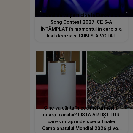
România va participa la Eurovision
Song Contest 2027. CE S-A
ÎNTÂMPLAT în momentul în care s-a
luat decizia și CUM S-A VOTAT
revenirea în concurs: "Reprezintă un
proiect strategic de..."
Cine va cânta în cea mai urmărită
seară a anului? LISTA ARTIȘTILOR
care vor aprinde scena finalei
Campionatului Mondial 2026 și vor