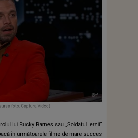
sursa foto: Captura Video)
olul lui Bucky Barnes sau „Soldatul iernii”
 joacă în următoarele filme de mare succes