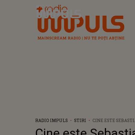
Radio Impuls
RADIO IMPULS
STIRI
CINE ESTE SEBAST
ROMÂN NOMINALIZ
Cine este Sebasti
DE AUR?