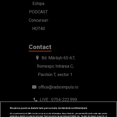
Echipa
PODCAST
Concursuri
HOT40
Contact
Bd. Mărăști 65-67,
Romexpo Intrarea C,
Pavilion T, sector 1
office@radioimpuls.ro
LIVE : 0754-222.999
WhatsApp: 0754-222.999
Nouă ne pasă ca datele tale personale să rămână confidențiale
Noi și partenerii noștri
589
stocăm și/sau accesăm informații pe dispozitivul dvs., precum identificatorii cookie unici pentru
prelucrarea datelor cu caracter personal. Puteți accepta sau gestiona preferințele dvs. făcând clic mai jos, respectiv vă