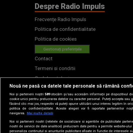
Despre Radio Impuls
Frecvențe Radio Impuls
Politica de confidentialitate
Politica de cookies
Gestionați preferințele
Contact
Termeni si conditii
Cod deontologic
Nouă ne pasă ca datele tale personale să rămână confi
Regulamente
Noi și partenerii noștri
589
stocăm și/sau accesăm informații pe dispozitivul dvs.
cookie unici pentru prelucrarea datelor cu caracter personal. Puteți accepta sau g
făcând clic mai jos, respectiv vă puteți opune utilizării unui interes legitim în 
politica de confidențialitate. Aceste alegeri vor fi raportate partenerilor no
navigarea.
Mai multe detalii
Noi si partenerii nostri (retelele de socializare si agentiile de publicitate parten
nostri de servicii de date analitice) prelucram date pentru a permite website-ului
personaliza continutul si anunturile publicitare afisate in functie de interesele si
© 2019