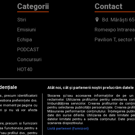
Categorii
Contact
Stiri
Bd. Mărăști 65
Emisiuni
Romexpo Intrarea
Echipa
Pavilion T, sector 
PODCAST
Concursuri
HOT40
dențiale
Atât noi, cât și partenerii noștri prelucrăm datele 
, precum identificatorii
Stocarea și/sau accesarea informațiilor de pe un 
reclamelor. Utilizarea profilurilor pentru selectarea con
estiona preferințele dvs.
îmbunătățirea serviciilor. Crearea profilurilor de conținu
orice moment pe pagina cu
pentru selectarea publicității personalizate. Crearea profil
ștri și nu vă vor afecta
Măsurarea performanței conținutului. Înțelegerea public
date din surse diferite. Utilizarea de date limitate pen
datelor limitate pentru a selecta conținutul. Date preci
scanarea dispozitivului.
ere, precum si furnizorii
 sa functioneze, pentru a
Listă parteneri (furnizori)
/sau profilul dvs., pentru
-2026 DOGAN MEDIA INTERNATIONAL SA, Toate drepturile rez