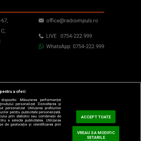
-67,
office@radioimpuls.ro
 C,
LIVE : 0754-222.999
1
WhatsApp: 0754-222.999
pentru a oferi:
dispozitiv. Măsurarea performanței
ținutului personalizat. Dezvoltarea și
t personalizat. Utilizarea profilurilor
urilor pentru publicitate personalizată.
ului prin statistici sau combinații de
ACCEPT TOATE
tru a selecta publicitatea. Utilizarea
se de geolocație și identificarea prin
VREAU SA MODIFIC
SETARILE
ervate.