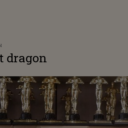
N
t dragon