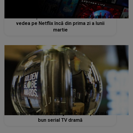
Serialele şi filmele lunii martie! Ce putem
vedea pe Netflix încă din prima zi a lunii
martie
Globurile de Aur 2021. „The Crown”, cel mai
bun serial TV dramă