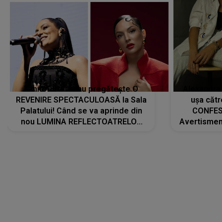
Tania Turtureanu pregătește O
Alexandra
REVENIRE SPECTACULOASĂ la Sala
ușa cătr
Palatului! Când se va aprinde din
CONFES
nou LUMINA REFLECTOATRELOR
Avertismentu
pentru artistă: " Vor fi multe
rămas ÎNT
cântece noi, în premieră. Cântece
au format-
care abia acum învață să respire"
"Am f