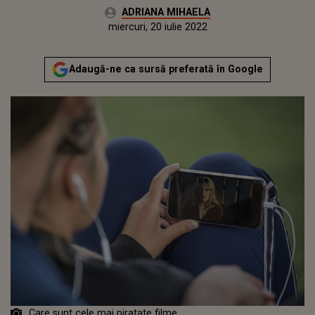
Autor:
ADRIANA MIHAELA
Publicat:
miercuri, 10 martie 2021
Actualizat:
miercuri, 20 iulie 2022
Adaugă-ne ca sursă preferată în Google
Care sunt cele mai piratate filme