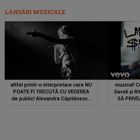
LANSĂRI MUZICALE
De această dată, "Dilaila" se simte
COLABORAR
altfel printr-o interpretare care NU
muzical! C
POATE FI TRECUTĂ CU VEDEREA
Savali și Ri
de public! Alexandra Căpitănescu
SĂ PRIV
a lansat VERSIUNEA LIVE a piesei