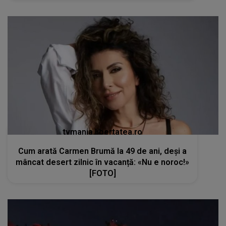
tvmania.libertatea.ro
Cum arată Carmen Brumă la 49 de ani, deși a
mâncat desert zilnic în vacanță: «Nu e noroc!»
[FOTO]