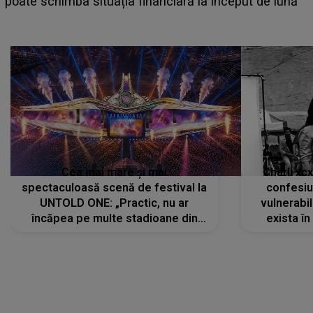
așteptate concerte pe scena principală?
Cea mai mare și mai
Charli xc
spectaculoasă scenă de festival la
confesiu
UNTOLD ONE: „Practic, nu ar
vulnerabil
încăpea pe multe stadioane din
exista în
lume”. Evenimentul începe joi, 6
august 2026