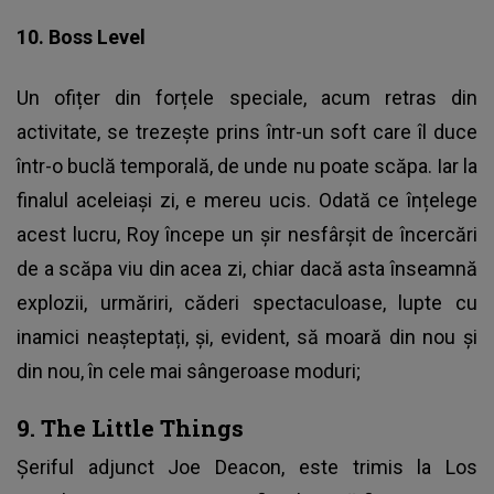
10. Boss Level
Un ofițer din forțele speciale, acum retras din
activitate, se trezește prins într-un soft care îl duce
într-o buclă temporală, de unde nu poate scăpa. Iar la
finalul aceleiași zi, e mereu ucis. Odată ce înțelege
acest lucru, Roy începe un șir nesfârșit de încercări
de a scăpa viu din acea zi, chiar dacă asta înseamnă
explozii, urmăriri, căderi spectaculoase, lupte cu
inamici neașteptați, și, evident, să moară din nou și
din nou, în cele mai sângeroase moduri;
9. The Little Things
Șeriful adjunct Joe Deacon, este trimis la Los