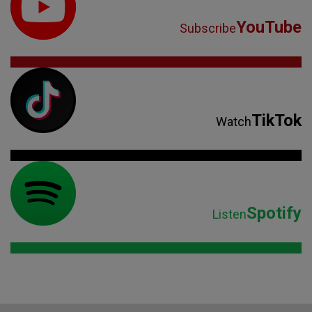
YouTube
Subscribe
TikTok
Watch
Spotify
Listen