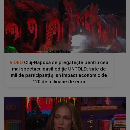
kanald2.ro
VIDEO
Cluj-Napoca se pregătește pentru cea
mai spectaculoasă ediție UNTOLD: sute de
mii de participanți și un impact economic de
120 de milioane de euro