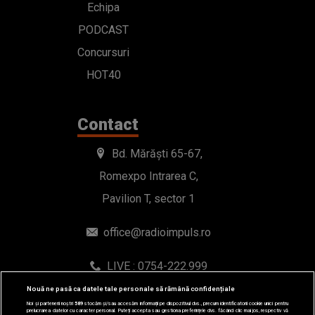
Echipa
PODCAST
Concursuri
HOT40
Contact
Bd. Mărăști 65-67,
Romexpo Intrarea C,
Pavilion T, sector 1
office@radioimpuls.ro
LIVE : 0754-222.999
WhatsApp: 0754-222.999
Nouă ne pasă ca datele tale personale să rămână confidențiale
Noi și partenerii noștri
589
stocăm și/sau accesăm informații pe dispozitivul dvs., precum identificatorii cookie unici pentru
prelucrarea datelor cu caracter personal. Puteți accepta sau gestiona preferințele dvs. făcând clic mai jos, respectiv vă