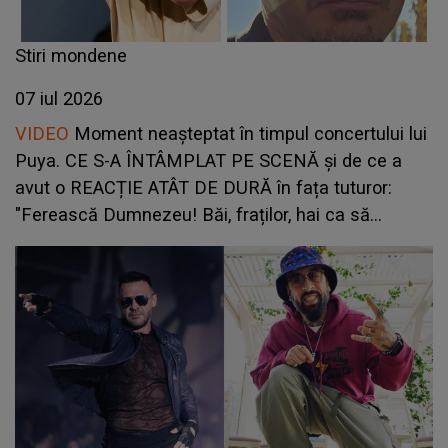
Stiri mondene
07 iul 2026
VIDEO
Moment neașteptat în timpul concertului lui
Puya. CE S-A ÎNTÂMPLAT PE SCENĂ și de ce a
avut o REACȚIE ATÂT DE DURĂ în fața tuturor:
"Ferească Dumnezeu! Băi, fraților, hai ca să
înțelegeți: aici, când se..."