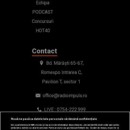
Echipa
PODCAST
Concursuri
HOT40
Contact
Bd. Mărăști 65-67,
Romexpo Intrarea C,
Pavilion T, sector 1
office@radioimpuls.ro
LIVE : 0754-222.999
WhatsApp: 0754-222.999
Nouă ne pasă ca datele tale personale să rămână confidențiale
Noi și partenerii noștri
589
stocăm și/sau accesăm informații pe dispozitivul dvs., precum identificatorii cookie unici pentru
prelucrarea datelor cu caracter personal. Puteți accepta sau gestiona preferințele dvs. făcând clic mai jos, respectiv vă