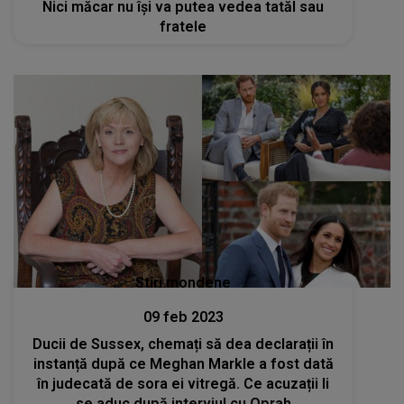
Nici măcar nu își va putea vedea tatăl sau
fratele
Stiri mondene
09 feb 2023
Ducii de Sussex, chemați să dea declarații în
instanță după ce Meghan Markle a fost dată
în judecată de sora ei vitregă. Ce acuzații li
se aduc după interviul cu Oprah